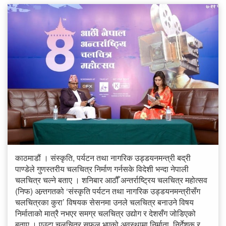
काठमाडौं । संस्कृति, पर्यटन तथा नागरिक उड्डयनमन्त्री बद्री
पाण्डेले गुणस्तरीय चलचित्र निर्माण गर्नसके विदेशी भन्दा नेपाली
चलचित्र चल्ने बताए । शनिबार आठौँ अन्तर्राष्ट्रिय चलचित्र महोत्सव
(निफ) अन्र्तगतको ‘संस्कृति पर्यटन तथा नागरिक उड्डयनमन्त्रीसँग
चलचित्रका कुरा’ विषयक सेसनमा उनले चलचित्र बनाउने विषय
निर्माताको मात्रै नभएर समग्र चलचित्र उद्योग र देशसँग जोडिएको
बताए । एउटा चलचित्र सफल भएको अवस्थामा निर्माता, निर्देशक र