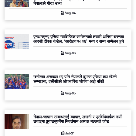
नेपालको गौरव उच्च
Aug-04
एनआरएनए एसिया प्याशिफिक सम्मेलनको तयारी अन्तिम चरणमा-
आरसी दीपक कंडेल, ‘आरोहण२०२६’ भव्य र सभ्य सम्मेलन हुने
Aug-06
छनोटमा असफल भए पनि नेपालले वुमन्स एसिया कप खेल्ने
सम्भावना, एसीसीको औपचारिक घोषणा अझै बाँकी
Aug-05
नेपाल-जापान सम्बन्धलाई व्यापार, लगानी र प्रविधिमार्फत नयाँ
उचाइमा पुर्‍याउनुपर्नेमा निवर्तमान अध्यक्ष मल्लको जोड
Jul-31