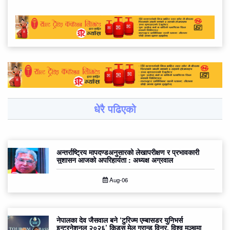
धेरै पढिएको
अन्तर्राष्ट्रिय मापदण्डअनुसारको लेखापरीक्षण र प्रभावकारी
सुशासन आजको अपरिहार्यता : अध्यक्ष अग्रवाल
Aug-06
नेपालका देव जैसवाल बने ‘टुरिज्म एम्बासडर युनिभर्स
इन्टरनेशनल २०२६’ किड्स मेल ग्रान्ड विनर, विश्व मञ्चमा