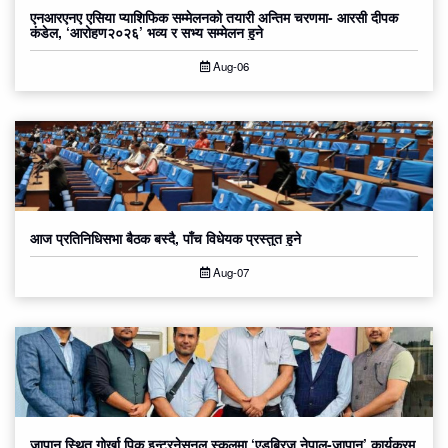
एनआरएनए एसिया प्याशिफिक सम्मेलनको तयारी अन्तिम चरणमा- आरसी दीपक
कंडेल, ‘आरोहण२०२६’ भव्य र सभ्य सम्मेलन हुने
Aug-06
आज प्रतिनिधिसभा बैठक बस्दै, पाँच विधेयक प्रस्तुत हुने
Aug-07
जापान स्थित गोर्खा पिक इन्टरनेसनल स्कुलमा ‘एडुब्रिज नेपाल-जापान’ कार्यक्रम