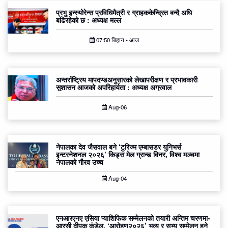
प्रभु इन्स्योरेन्स प्रविधिमैत्री र ग्राहककेन्द्रित बन्दै अघि
बढिरहेको छ : अध्यक्ष मल्ल
07:50 बिहान • आज
अन्तर्राष्ट्रिय मापदण्डअनुसारको लेखापरीक्षण र प्रभावकारी
सुशासन आजको अपरिहार्यता : अध्यक्ष अग्रवाल
Aug-06
नेपालका देव जैसवाल बने ‘टुरिज्म एम्बासडर युनिभर्स
इन्टरनेशनल २०२६’ किड्स मेल ग्रान्ड विनर, विश्व मञ्चमा
नेपालको गौरव उच्च
Aug-04
एनआरएनए एसिया प्याशिफिक सम्मेलनको तयारी अन्तिम चरणमा-
आरसी दीपक कंडेल, ‘आरोहण२०२६’ भव्य र सभ्य सम्मेलन हुने