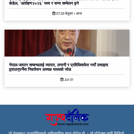
कंडेल, ‘आरोहण२०२६’ भव्य र सभ्य सम्मेलन हुने
07:23 बेलुका • आज
नेपाल-जापान सम्बन्धलाई व्यापार, लगानी र प्रविधिमार्फत नयाँ उचाइमा
पुर्‍याउनुपर्नेमा निवर्तमान अध्यक्ष मल्लको जोड
Jul-31
यो वेबसाइट राज्यदैनिकको आधिकारिक न्युज पोर्टल हो । यो पोर्टलमा हामी भिडियो,