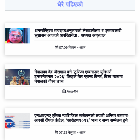
धेरै पढिएको
अन्तर्राष्ट्रिय मापदण्डअनुसारको लेखापरीक्षण र प्रभावकारी
सुशासन आजको अपरिहार्यता : अध्यक्ष अग्रवाल
07:09 बिहान • आज
नेपालका देव जैसवाल बने ‘टुरिज्म एम्बासडर युनिभर्स
इन्टरनेशनल २०२६’ किड्स मेल ग्रान्ड विनर, विश्व मञ्चमा
नेपालको गौरव उच्च
Aug-04
एनआरएनए एसिया प्याशिफिक सम्मेलनको तयारी अन्तिम चरणमा-
आरसी दीपक कंडेल, ‘आरोहण२०२६’ भव्य र सभ्य सम्मेलन हुने
07:23 बेलुका • आज