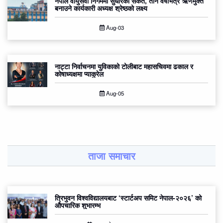
नेपाल वायुसेवा निगममा सुधारको संकेत, तीन वर्षभित्र ऋणमुक्त
बनाउने कार्यकारी अध्यक्ष श्रेष्ठको लक्ष्य
Aug-03
नाट्टा निर्वाचनमा युविकाको टोलीबाट महासचिवमा ढकाल र
कोषाध्यक्षमा प्याकुरेल
Aug-05
ताजा समाचार
त्रिभुवन विश्वविद्यालयबाट ‘स्टार्टअप समिट नेपाल-२०२६’ को
औपचारिक शुभारम्भ