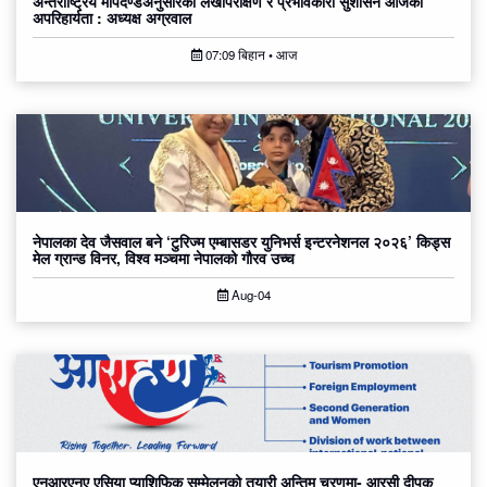
अन्तर्राष्ट्रिय मापदण्डअनुसारको लेखापरीक्षण र प्रभावकारी सुशासन आजको
अपरिहार्यता : अध्यक्ष अग्रवाल
07:09 बिहान • आज
नेपालका देव जैसवाल बने ‘टुरिज्म एम्बासडर युनिभर्स इन्टरनेशनल २०२६’ किड्स
मेल ग्रान्ड विनर, विश्व मञ्चमा नेपालको गौरव उच्च
Aug-04
एनआरएनए एसिया प्याशिफिक सम्मेलनको तयारी अन्तिम चरणमा- आरसी दीपक