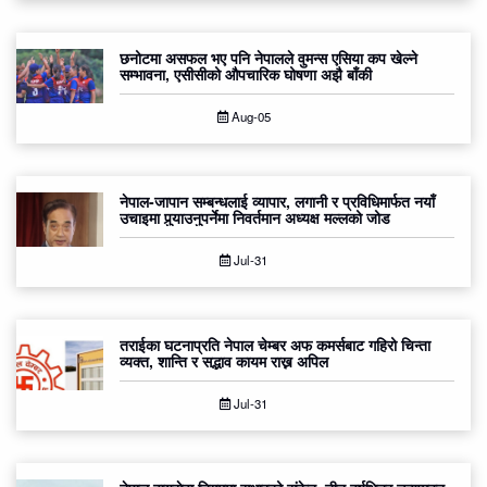
छनोटमा असफल भए पनि नेपालले वुमन्स एसिया कप खेल्ने
सम्भावना, एसीसीको औपचारिक घोषणा अझै बाँकी
Aug-05
नेपाल-जापान सम्बन्धलाई व्यापार, लगानी र प्रविधिमार्फत नयाँ
उचाइमा पुर्‍याउनुपर्नेमा निवर्तमान अध्यक्ष मल्लको जोड
Jul-31
तराईका घटनाप्रति नेपाल चेम्बर अफ कमर्सबाट गहिरो चिन्ता
व्यक्त, शान्ति र सद्भाव कायम राख्न अपिल
Jul-31