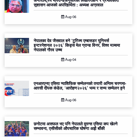
अन्तर्राष्ट्रिय मापदण्डअनुसारको लेखापरीक्षण र प्रभावकारी
सुशासन आजको अपरिहार्यता : अध्यक्ष अग्रवाल
Aug-06
नेपालका देव जैसवाल बने ‘टुरिज्म एम्बासडर युनिभर्स
इन्टरनेशनल २०२६’ किड्स मेल ग्रान्ड विनर, विश्व मञ्चमा
नेपालको गौरव उच्च
Aug-04
एनआरएनए एसिया प्याशिफिक सम्मेलनको तयारी अन्तिम चरणमा-
आरसी दीपक कंडेल, ‘आरोहण२०२६’ भव्य र सभ्य सम्मेलन हुने
Aug-06
छनोटमा असफल भए पनि नेपालले वुमन्स एसिया कप खेल्ने
सम्भावना, एसीसीको औपचारिक घोषणा अझै बाँकी