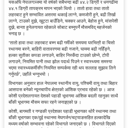
यसअघि नेपालगञ्जमा यो वर्षको सबैभन्दा बढी ४४.२ डिग्री र धनगढीमा
४४.१ डिग्री तापक्रम मापन भएको थियो । तातो हावा तथा तातो
लहरबाट हुने सम्भावित असरमा थकाई लाग्ने, कमजोरी हुने, बढी तिर्खा
लाग्ने, टाउको दुख्ने, खुट्टा बाउँडिने, चक्कर आउने, बेहोस हुने, मांसपेशी
दुख्ने, बान्ता हुनेलगायत रहेकाले सोबाट बच्नुपर्ने मौसमविद् महर्जनको
भनाइ छ ।
“तातो हावा तथा लहरबाट बच्न बढी गर्मीको समयमा घरभित्रै वा चिसो
स्थानमा बस्ने, बाहिरी वातावरणमा बढी नजाने, घाममा बढी नहिँड्ने,
हल्का सुतीका कपडा लगाउने, बाहिर निस्कँदा टाउको छोप्ने, टोपी
लगाउने, नियमित पानी तथा झोल पदार्थ पिउने र स्वास्थ्यमा समस्या
भएमा स्वास्थ्यकर्मीसँग नियमित सम्पर्कमा रही थप सल्लाह सुझाव लिने
गर्नुपर्छ”, उहाँले भन्नुभयो ।
विभागका अनुसार हाल नेपालमा स्थानीय वायु, पश्चिमी वायु तथा बिहार
आसपास बनेको न्यूनचापीय क्षेत्रको आंशिक प्रभाव रहेको छ । आज
कोशी प्रदेशलगायत देशको पहाडी भूभागमा आंशिक बदली रहनुका साथै
बाँकी भूभागमा मौसम सफा रहने जनाइएको छ ।
कोशी, बागमती र गण्डकी प्रदेशका पहाडी भूभागका थोरै स्थानमा तथा
बाँकी भूभागका एक/दुई स्थानमा मेघगर्जन/चट्याङसहित हल्कादेखि
मध्यम वर्षाको सम्भावना रहेको विभागले जनाएको छ । विभागले दिएको