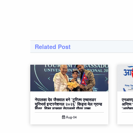
Related Post
नेपालका देव जैसवाल बने ‘टुरिज्म एम्बासडर
एनआरएन
युनिभर्स इन्टरनेशनल २०२६’ किड्स मेल ग्रान्ड
अन्तिम
विनर, विश्व मञ्चमा नेपालको गौरव उच्च
‘आरोहण२
Aug-04