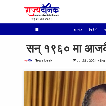
२३ श्रावण २०८३
होमपेज
भिडियो
स
सन् १९६० मा आजकै द
News Desk
Jul-28 , 2024 तारिख 