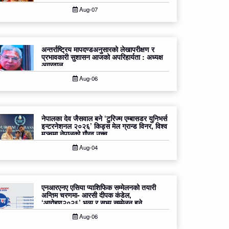
Aug-07
अन्तर्राष्ट्रिय मापदण्डअनुसारको लेखापरीक्षण र
प्रभावकारी सुशासन आजको अपरिहार्यता : अध्यक्ष
अग्रवाल
Aug-06
नेपालका देव जैसवाल बने ‘टुरिज्म एम्बासडर युनिभर्स
इन्टरनेशनल २०२६’ किड्स मेल ग्रान्ड विनर, विश्व
मञ्चमा नेपालको गौरव उच्च
Aug-04
एनआरएनए एसिया प्याशिफिक सम्मेलनको तयारी
अन्तिम चरणमा- आरसी दीपक कंडेल,
‘आरोहण२०२६’ भव्य र सभ्य सम्मेलन हुने
Aug-06