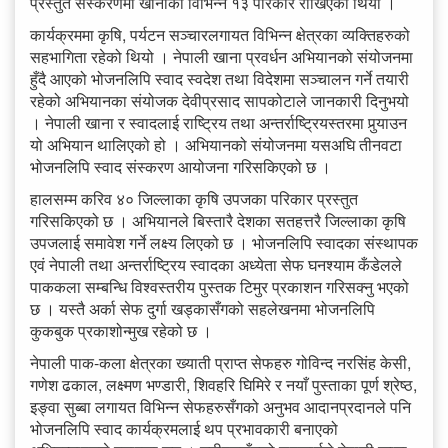
प्रस्तुत संस्करणमा खानाका विभिन्न १३ परिकार राखिएको थियो ।
कार्यक्रममा कृषि, पर्यटन सञ्चारलगायत विभिन्न क्षेत्रका व्यक्तिहरुको
सहभागिता रहेको थियो । नेपाली खाना प्रवर्धन अभियानको संयोजनमा
हुँदै आएको भोजनलिपि स्वाद स्वदेश तथा विदेशमा सञ्चालन गर्ने तयारी
रहेको अभियानका संयोजक देवीप्रसाद सापकोटाले जानकारी दिनुभयो
। नेपाली खाना र स्वादलाई राष्ट्रिय तथा अन्तर्राष्ट्रियस्तरमा पुर्‍याउन
यो अभियान थालिएको हो । अभियानको संयोजनमा यसअघि तीनवटा
भोजनलिपि स्वाद संस्करण आयोजना गरिसकिएको छ ।
हालसम्म करिव ४० जिल्लाका कृषि उपजका परिकार प्रस्तुत
गरिसकिएको छ । अभियानले बिस्तारै देशका सतहत्तरै जिल्लाका कृषि
उपजलाई समावेश गर्ने लक्ष्य लिएको छ । भोजनलिपि स्वादका संस्थापक
एवं नेपाली तथा अन्तर्राष्ट्रिय स्वादका अध्येता सेफ घनश्याम कँडेलले
पाककला सम्बन्धि विश्वस्तरीय पुस्तक टिमुर प्रकाशन गरिसक्नु भएको
छ । यस्तै अर्का सेफ दुर्गा खड्कासँगको सहलेखनमा भोजनलिपि
कुकबुक प्रकाशोन्मुख रहेको छ ।
नेपाली पाक-कला क्षेत्रका ख्याती प्राप्त सेफहरु गोविन्द नरसिंह केसी,
गणेश ढकाल, लक्ष्मण भण्डारी, शिवहरि घिमिरे र नयाँ पुस्ताका पूर्ण श्रेष्ठ,
इङ्वा सुब्बा लगायत विभिन्न सेफहरुसँगको अनुभव आदानप्रदानले पनि
भोजनलिपि स्वाद कार्यक्रमलाई थप प्रभावकारी बनाएको