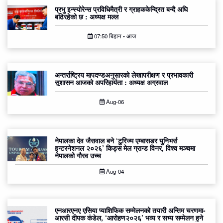
प्रभु इन्स्योरेन्स प्रविधिमैत्री र ग्राहककेन्द्रित बन्दै अघि
बढिरहेको छ : अध्यक्ष मल्ल
07:50 बिहान • आज
अन्तर्राष्ट्रिय मापदण्डअनुसारको लेखापरीक्षण र प्रभावकारी
सुशासन आजको अपरिहार्यता : अध्यक्ष अग्रवाल
Aug-06
नेपालका देव जैसवाल बने ‘टुरिज्म एम्बासडर युनिभर्स
इन्टरनेशनल २०२६’ किड्स मेल ग्रान्ड विनर, विश्व मञ्चमा
नेपालको गौरव उच्च
Aug-04
एनआरएनए एसिया प्याशिफिक सम्मेलनको तयारी अन्तिम चरणमा-
आरसी दीपक कंडेल, ‘आरोहण२०२६’ भव्य र सभ्य सम्मेलन हुने