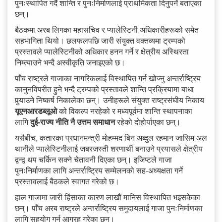
पुनःस्थापित गर्दै शान्ति र पुनःनिर्माणलाई प्राथमिकता दिनुपर्ने बताएका
छन्।
बैठकमा अरब लिगका महासचिव र प्यालेस्टिनी अधिकारीहरूको समेत
सहभागिता थियो। छलफलपछि जारी संयुक्त वक्तव्यमा ट्रम्पको
प्रस्तावले प्यालेस्टिनीको अधिकार हनन गर्ने र क्षेत्रीय अस्थिरता
निम्त्याउने भन्दै अस्वीकृति जनाइएको छ।
पाँच राष्ट्रले गाजाका नागरिकलाई विस्थापित गर्न खोज्नु अन्तर्राष्ट्रिय
कानुनविपरीत हुने भन्दै ट्रम्पको प्रस्तावले शान्ति प्रक्रियामा बाधा
पुर्‍याउने निष्कर्ष निकालेका छन्। उनीहरूले संयुक्त राष्ट्रसंघीय निकाय
यूएनआरडब्लूओ
को विकल्प नरहेको र मध्यपूर्वमा शान्ति स्थापनाका
लागि
दुई-राज्य नीति नै उत्तम समाधान
रहेको दोहोर्याएका छन्।
यसैबीच, कतारका प्रधानमन्त्री मोहम्मद बिन अब्दुल रहमान जासिम अल
थानीले प्यालेस्टिनीलाई जबरजस्ती शरणार्थी बनाउने प्रयासले क्षेत्रीय
द्वन्द्व थप चर्किन सक्ने चेतावनी दिएका छन्। इजिप्टले गाजा
पुनःनिर्माणका लागि अन्तर्राष्ट्रिय सम्मेलनको सह-अध्यक्षता गर्ने
प्रस्तावलाई बैठकले स्वागत गरेको छ।
हाल गाजामा जारी हिंसाका कारण लाखौं मानिस विस्थापित भइसकेका
छन्। पाँच अरब राष्ट्रले अन्तर्राष्ट्रिय समुदायलाई गाजा पुनःनिर्माणका
लागि सहयोग गर्न आग्रह गरेका छन्।