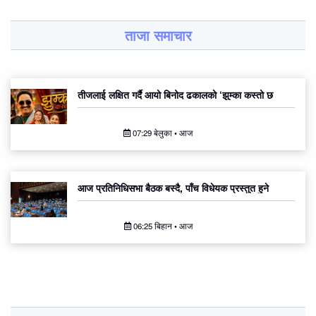
ताजा समाचार
तीजलाई लक्षित गर्दै आयो बिनोद ढकालको ‘झुम्का कस्तो छ
07:29 बेलुका • आज
आज प्रतिनिधिसभा बैठक बस्दै, पाँच विधेयक प्रस्तुत हुने
06:25 बिहान • आज