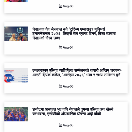
Aug-06
नेपालका देव जैसवाल बने ‘टुरिज्म एम्बासडर युनिभर्स
इन्टरनेशनल २०२६’ किड्स मेल ग्रान्ड विनर, विश्व मञ्चमा
नेपालको गौरव उच्च
Aug-04
एनआरएनए एसिया प्याशिफिक सम्मेलनको तयारी अन्तिम चरणमा-
आरसी दीपक कंडेल, ‘आरोहण२०२६’ भव्य र सभ्य सम्मेलन हुने
Aug-06
छनोटमा असफल भए पनि नेपालले वुमन्स एसिया कप खेल्ने
सम्भावना, एसीसीको औपचारिक घोषणा अझै बाँकी
Aug-05