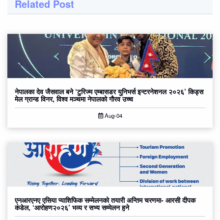
Related Post
नेपालका देव जैसवाल बने ‘टुरिज्म एम्बासडर युनिभर्स इन्टरनेशनल २०२६’ किड्स
मेल ग्रान्ड विनर, विश्व मञ्चमा नेपालको गौरव उच्च
Aug-04
एनआरएनए एसिया प्याशिफिक सम्मेलनको तयारी अन्तिम चरणमा- आरसी दीपक
कंडेल, ‘आरोहण२०२६’ भव्य र सभ्य सम्मेलन हुने