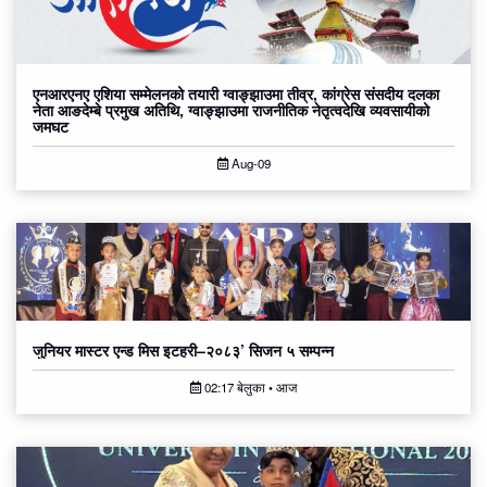
एनआरएनए एशिया सम्मेलनको तयारी ग्वाङ्झाउमा तीव्र, कांग्रेस संसदीय दलका
नेता आङदेम्बे प्रमुख अतिथि, ग्वाङ्झाउमा राजनीतिक नेतृत्वदेखि व्यवसायीको
जमघट
Aug-09
जुनियर मास्टर एन्ड मिस इटहरी–२०८३’ सिजन ५ सम्पन्न
02:17 बेलुका • आज