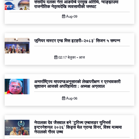
संसदीय दलका नेता आङदेम्बे प्रमुख अतिथि, ग्वाङ्झाउमा
राजनीतिक नेतृत्वदेखि व्यवसायीको जमघट
Aug-09
जुनियर मास्टर एन्ड मिस इटहरी–२०८३’ सिजन ५ सम्पन्न
02:17 बेलुका • आज
अन्तर्राष्ट्रिय मापदण्डअनुसारको लेखापरीक्षण र प्रभावकारी
सुशासन आजको अपरिहार्यता : अध्यक्ष अग्रवाल
Aug-06
नेपालका देव जैसवाल बने ‘टुरिज्म एम्बासडर युनिभर्स
इन्टरनेशनल २०२६’ किड्स मेल ग्रान्ड विनर, विश्व मञ्चमा
नेपालको गौरव उच्च