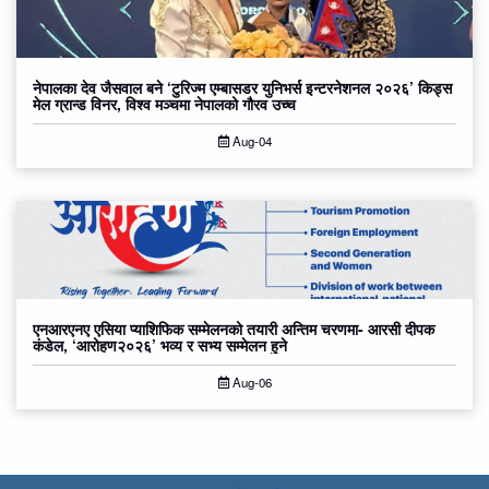
नेपालका देव जैसवाल बने ‘टुरिज्म एम्बासडर युनिभर्स इन्टरनेशनल २०२६’ किड्स
मेल ग्रान्ड विनर, विश्व मञ्चमा नेपालको गौरव उच्च
Aug-04
एनआरएनए एसिया प्याशिफिक सम्मेलनको तयारी अन्तिम चरणमा- आरसी दीपक
कंडेल, ‘आरोहण२०२६’ भव्य र सभ्य सम्मेलन हुने
Aug-06