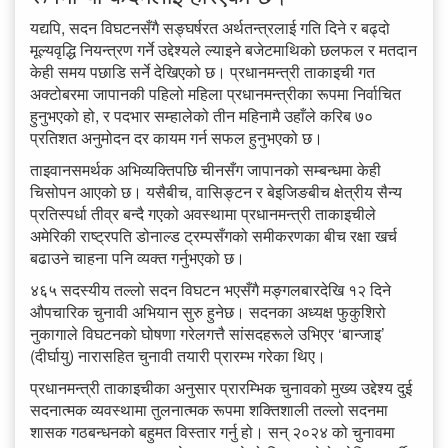
यद्यपि, सदन विघटनसँगै सङ्घर्षरत अर्थतन्त्रलाई गति दिने र बढ्दो
मूल्यवृद्धि नियन्त्रण गर्ने उद्देश्यले ल्याइने बजेटमाथिको छलफल र मतदान
केही समय पछाडि सर्ने देखिएको छ। प्रधानमन्त्री ताकाइची गत
अक्टोबरमा जापानकी पहिलो महिला प्रधानमन्त्रीका रूपमा निर्वाचित
हुनुभएको हो, र पदभार सम्हालेको तीन महिनामै उहाँले करिब ७०
प्रतिशत अनुमोदन दर कायम गर्न सफल हुनुभएको छ।
ताइवानसमर्थक अभिव्यक्तिपछि चीनसँग जापानको सम्बन्धमा केही
चिसोपन आएको छ। यसैबीच, वासिङ्टन र बेइजिङबीच क्षेत्रीय सैन्य
प्रतिस्पर्धा तीव्र बन्दै गएको अवस्थामा प्रधानमन्त्री ताकाइचीले
अमेरिकी राष्ट्रपति डोनाल्ड ट्रम्पसँगको समीकरणका बीच रक्षा खर्च
बढाउने चाहना पनि व्यक्त गर्नुभएको छ।
४६५ सदस्यीय तल्लो सदन विघटन भएसँगै मङ्गलबारदेखि १२ दिने
औपचारिक चुनावी अभियान सुरु हुनेछ। सदनका अध्यक्ष फुकुशिरो
नुकागाले विघटनको घोषणा गरेलगत्तै सांसदहरूले उभिएर ‘बान्जाइ’
(दीर्घायु) नारासहित चुनावी तयारी प्रारम्भ गरेका थिए।
प्रधानमन्त्री ताकाइचीका अनुसार प्रारम्भिक चुनावको मुख्य उद्देश्य दुई
सदनात्मक व्यवस्थामा तुलनात्मक रूपमा शक्तिशाली तल्लो सदनमा
शासक गठबन्धनको बहुमत विस्तार गर्नु हो। सन् २०२४ को चुनावमा