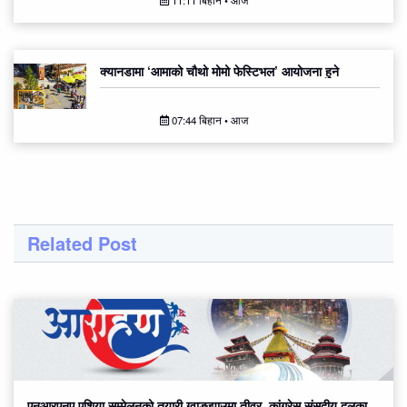
11:11 बिहान • आज
क्यानडामा ‘आमाको चौथो मोमो फेस्टिभल’ आयोजना हुने
07:44 बिहान • आज
Related Post
एनआरएनए एशिया सम्मेलनको तयारी ग्वाङ्झाउमा तीव्र, कांग्रेस संसदीय दलका