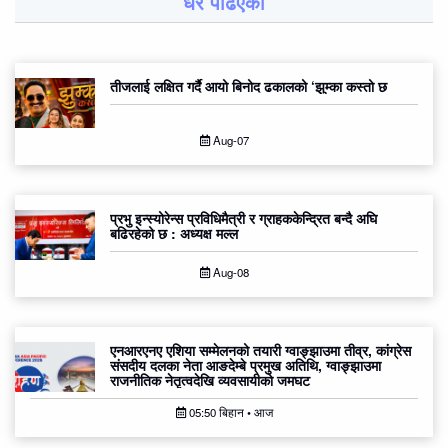
धेरै पढिएको
तीजलाई लक्षित गर्दै आयो बिनोद ढकालको ‘झुम्का कस्तो छ
Aug-07
प्रभु इन्स्योरेन्स प्रविधिमैत्री र ग्राहककेन्द्रित बन्दै अघि
बढिरहेको छ : अध्यक्ष मल्ल
Aug-08
एनआरएनए एशिया सम्मेलनको तयारी ग्वाङ्झाउमा तीव्र, कांग्रेस
संसदीय दलका नेता आङदेम्बे प्रमुख अतिथि, ग्वाङ्झाउमा
राजनीतिक नेतृत्वदेखि व्यवसायीको जमघट
05:50 बिहान • आज