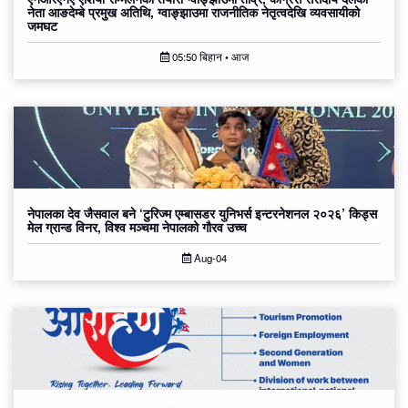
नेता आङदेम्बे प्रमुख अतिथि, ग्वाङ्झाउमा राजनीतिक नेतृत्वदेखि व्यवसायीको
जमघट
05:50 बिहान • आज
नेपालका देव जैसवाल बने ‘टुरिज्म एम्बासडर युनिभर्स इन्टरनेशनल २०२६’ किड्स
मेल ग्रान्ड विनर, विश्व मञ्चमा नेपालको गौरव उच्च
Aug-04