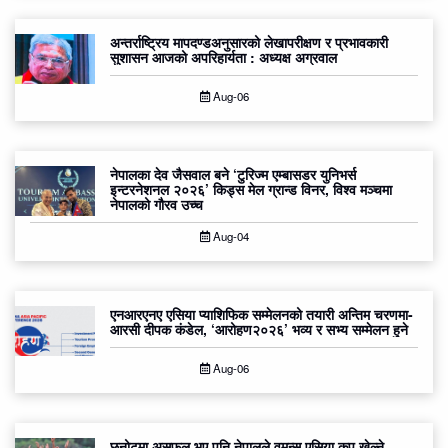
अन्तर्राष्ट्रिय मापदण्डअनुसारको लेखापरीक्षण र प्रभावकारी
सुशासन आजको अपरिहार्यता : अध्यक्ष अग्रवाल
Aug-06
नेपालका देव जैसवाल बने ‘टुरिज्म एम्बासडर युनिभर्स
इन्टरनेशनल २०२६’ किड्स मेल ग्रान्ड विनर, विश्व मञ्चमा
नेपालको गौरव उच्च
Aug-04
एनआरएनए एसिया प्याशिफिक सम्मेलनको तयारी अन्तिम चरणमा-
आरसी दीपक कंडेल, ‘आरोहण२०२६’ भव्य र सभ्य सम्मेलन हुने
Aug-06
छनोटमा असफल भए पनि नेपालले वुमन्स एसिया कप खेल्ने