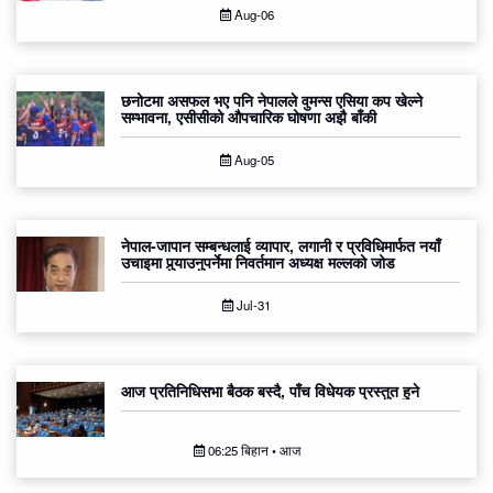
Aug-06
छनोटमा असफल भए पनि नेपालले वुमन्स एसिया कप खेल्ने
सम्भावना, एसीसीको औपचारिक घोषणा अझै बाँकी
Aug-05
नेपाल-जापान सम्बन्धलाई व्यापार, लगानी र प्रविधिमार्फत नयाँ
उचाइमा पुर्‍याउनुपर्नेमा निवर्तमान अध्यक्ष मल्लको जोड
Jul-31
आज प्रतिनिधिसभा बैठक बस्दै, पाँच विधेयक प्रस्तुत हुने
06:25 बिहान • आज