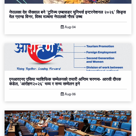
नेपालका देव जैसवाल बने ‘टुरिज्म एम्बासडर युनिभर्स इन्टरनेशनल २०२६’ किड्स
मेल ग्रान्ड विनर, विश्व मञ्चमा नेपालको गौरव उच्च
Aug-04
एनआरएनए एसिया प्याशिफिक सम्मेलनको तयारी अन्तिम चरणमा- आरसी दीपक
कंडेल, ‘आरोहण२०२६’ भव्य र सभ्य सम्मेलन हुने
Aug-06