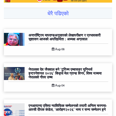
धेरै पढिएको
अन्तर्राष्ट्रिय मापदण्डअनुसारको लेखापरीक्षण र प्रभावकारी
सुशासन आजको अपरिहार्यता : अध्यक्ष अग्रवाल
Aug-06
नेपालका देव जैसवाल बने ‘टुरिज्म एम्बासडर युनिभर्स
इन्टरनेशनल २०२६’ किड्स मेल ग्रान्ड विनर, विश्व मञ्चमा
नेपालको गौरव उच्च
Aug-04
एनआरएनए एसिया प्याशिफिक सम्मेलनको तयारी अन्तिम चरणमा-
आरसी दीपक कंडेल, ‘आरोहण२०२६’ भव्य र सभ्य सम्मेलन हुने