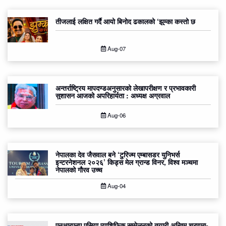
तीजलाई लक्षित गर्दै आयो बिनोद ढकालको ‘झुम्का कस्तो छ
Aug-07
अन्तर्राष्ट्रिय मापदण्डअनुसारको लेखापरीक्षण र प्रभावकारी
सुशासन आजको अपरिहार्यता : अध्यक्ष अग्रवाल
Aug-06
नेपालका देव जैसवाल बने ‘टुरिज्म एम्बासडर युनिभर्स
इन्टरनेशनल २०२६’ किड्स मेल ग्रान्ड विनर, विश्व मञ्चमा
नेपालको गौरव उच्च
Aug-04
एनआरएनए एसिया प्याशिफिक सम्मेलनको तयारी अन्तिम चरणमा-