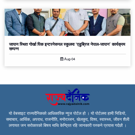
जापान स्थित गोर्खा पिक इन्टरनेसनल स्कुलमा ‘एडुब्रिज नेपाल-जापान’ कार्यक्रम
सम्पन्न
Aug-04
यो वेबसाइट राज्यदैनिकको आधिकारिक न्युज पोर्टल हो । यो पोर्टलमा हामी भिडियो,
समाचार, आर्थिक, अपराध, राजनीति, मनोरञ्जन, खेलकुद, विश्व, स्वास्थ्य, जीवन शैली
लगायत जन सरोकारको बिषय माथि केन्द्रित रहि जानकारी पस्कने प्रयास गर्दछौ ।