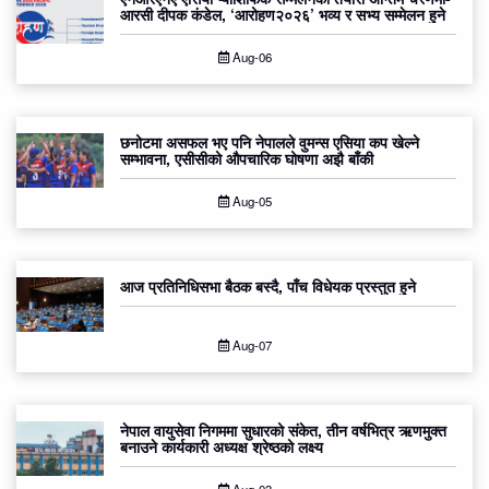
आरसी दीपक कंडेल, ‘आरोहण२०२६’ भव्य र सभ्य सम्मेलन हुने
Aug-06
छनोटमा असफल भए पनि नेपालले वुमन्स एसिया कप खेल्ने
सम्भावना, एसीसीको औपचारिक घोषणा अझै बाँकी
Aug-05
आज प्रतिनिधिसभा बैठक बस्दै, पाँच विधेयक प्रस्तुत हुने
Aug-07
नेपाल वायुसेवा निगममा सुधारको संकेत, तीन वर्षभित्र ऋणमुक्त
बनाउने कार्यकारी अध्यक्ष श्रेष्ठको लक्ष्य