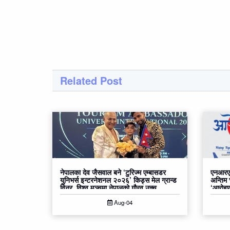
Related Post
नेपालका देव जैसवाल बने ‘टुरिज्म एम्बासडर
एनआरएन
युनिभर्स इन्टरनेशनल २०२६’ किड्स मेल ग्रान्ड
अन्तिम
विनर, विश्व मञ्चमा नेपालको गौरव उच्च
‘आरोहण२
Aug-04