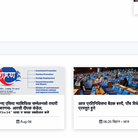
ए एसिया प्याशिफिक सम्मेलनको तयारी
आज प्रतिनिधिसभा बैठक बस्दै, पाँच वि
 चरणमा- आरसी दीपक कंडेल,
प्रस्तुत हुने
०२६’ भव्य र सभ्य सम्मेलन हुने
Aug-06
06:25 बिहान • आज