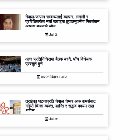
नेपाल-जापान सम्बन्धलाई व्यापार, लगानी र
प्रविधिमार्फत नयाँ उचाइमा पुर्‍याउनुपर्नेमा निवर्तमान
अध्यक्ष मल्लको जोड
Jul-31
आज प्रतिनिधिसभा बैठक बस्दै, पाँच विधेयक
प्रस्तुत हुने
06:25 बिहान • आज
तराईका घटनाप्रति नेपाल चेम्बर अफ कमर्सबाट
गहिरो चिन्ता व्यक्त, शान्ति र सद्भाव कायम राख्न
अपिल
Jul-31