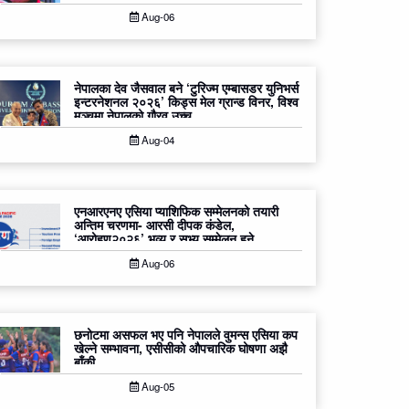
Aug-06
नेपालका देव जैसवाल बने ‘टुरिज्म एम्बासडर युनिभर्स
इन्टरनेशनल २०२६’ किड्स मेल ग्रान्ड विनर, विश्व
मञ्चमा नेपालको गौरव उच्च
Aug-04
एनआरएनए एसिया प्याशिफिक सम्मेलनको तयारी
अन्तिम चरणमा- आरसी दीपक कंडेल,
‘आरोहण२०२६’ भव्य र सभ्य सम्मेलन हुने
Aug-06
छनोटमा असफल भए पनि नेपालले वुमन्स एसिया कप
खेल्ने सम्भावना, एसीसीको औपचारिक घोषणा अझै
बाँकी
Aug-05