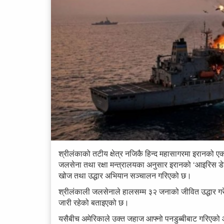
श्रीलंकाको तटीय क्षेत्र नजिकै हिन्द महासागरमा इरानको एक
जलसेना तथा रक्षा मन्त्रालयका अनुसार इरानको ‘आइरिस डेन
खोज तथा उद्धार अभियान सञ्चालन गरिएको छ।
श्रीलंकाली जलसेनाले हालसम्म ३२ जनाको जीवित उद्धार गरे
जारी रहेको बताइएको छ।
यसैबीच अमेरिकाले उक्त जहाज आफ्नो पनडुब्बीबाट गरिएक