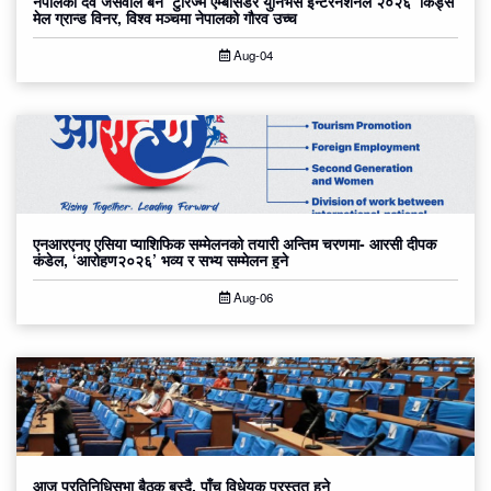
नेपालका देव जैसवाल बने ‘टुरिज्म एम्बासडर युनिभर्स इन्टरनेशनल २०२६’ किड्स
मेल ग्रान्ड विनर, विश्व मञ्चमा नेपालको गौरव उच्च
Aug-04
एनआरएनए एसिया प्याशिफिक सम्मेलनको तयारी अन्तिम चरणमा- आरसी दीपक
कंडेल, ‘आरोहण२०२६’ भव्य र सभ्य सम्मेलन हुने
Aug-06
आज प्रतिनिधिसभा बैठक बस्दै, पाँच विधेयक प्रस्तुत हुने