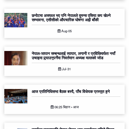
छनोटमा असफल भए पनि नेपालले वुमन्स एसिया कप खेल्ने
सम्भावना, एसीसीको औपचारिक घोषणा अझै बाँकी
Aug-05
नेपाल-जापान सम्बन्धलाई व्यापार, लगानी र प्रविधिमार्फत नयाँ
उचाइमा पुर्‍याउनुपर्नेमा निवर्तमान अध्यक्ष मल्लको जोड
Jul-31
आज प्रतिनिधिसभा बैठक बस्दै, पाँच विधेयक प्रस्तुत हुने
06:25 बिहान • आज