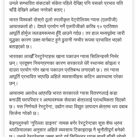
उनले सम्भावित संकटको संकेत पहिले देखिए पनि यसको प्रभाव यति
चाँडै देखिने अपेक्षा नगरेको बताए।
भारत विश्वको दोस्रो ठूलो तरलीकृत पेट्रोलियम ग्यास (एलपीजी)
आयातकर्ता हो। देशले प्रयोग गर्ने एलपीजीको करिब ९० प्रतिशत
आपूर्ति होर्मुज जलडमरूमध्य हुँदै आउने गर्दछ। तर हाल मध्यपूर्वमा जारी
युद्धका कारण उक्त मार्गबाट हुने ढुवानी गम्भीर रूपमा प्रभावित भएको
बताइएको छ।
भारतका लाखौँ रेस्टुरेन्टहरू खाना पकाउन ग्यास सिलिन्डरमै निर्भर
छन्। प्रदूषण नियन्त्रणका कारण सरकारले धेरै स्थानमा कोइला र
दाउरा प्रयोग गरेर खाना पकाउन प्रतिबन्ध लगाएको छ। तर ग्यास
आपूर्ति प्रभावित भएपछि अहिले व्यवसायीहरू कठिन अवस्थामा परेका
छन्।
आयातमा अवरोध आएपछि भारत सरकारले ग्यास वितरणलाई कडा
बनाउँदै घरपरिवार र अत्यावश्यक सेवाका क्षेत्रलाई प्राथमिकता दिएको
छ। यस निर्णयले रेस्टुरेन्ट, उद्योग तथा विद्युत उत्पादन क्षेत्रमा थप दबाब
सिर्जना गरेको छ।
बेङ्गलुरुको ‘गुरिल्ला डाइनर’ नामक बर्गर रेस्टुरेन्टका सुस शेफ ध्रुव
थपलियालका अनुसार अहिले व्यवसाय टिकाइराख्न नै चुनौतीपूर्ण बनेको
छ। उनले रेस्टुरेन्टमा जम्मा साढे दुई सिलिन्डर ग्यास मात्रै बाँकी रहेको