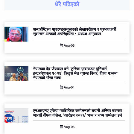
धेरै पढिएको
अन्तर्राष्ट्रिय मापदण्डअनुसारको लेखापरीक्षण र प्रभावकारी
सुशासन आजको अपरिहार्यता : अध्यक्ष अग्रवाल
Aug-06
नेपालका देव जैसवाल बने ‘टुरिज्म एम्बासडर युनिभर्स
इन्टरनेशनल २०२६’ किड्स मेल ग्रान्ड विनर, विश्व मञ्चमा
नेपालको गौरव उच्च
Aug-04
एनआरएनए एसिया प्याशिफिक सम्मेलनको तयारी अन्तिम चरणमा-
आरसी दीपक कंडेल, ‘आरोहण२०२६’ भव्य र सभ्य सम्मेलन हुने
Aug-06