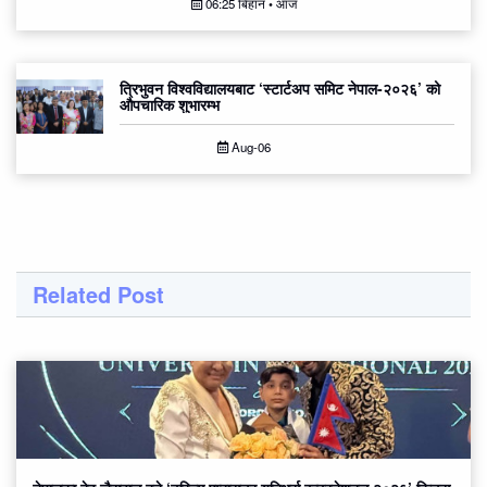
06:25 बिहान • आज
त्रिभुवन विश्वविद्यालयबाट ‘स्टार्टअप समिट नेपाल-२०२६’ को
औपचारिक शुभारम्भ
Aug-06
Related Post