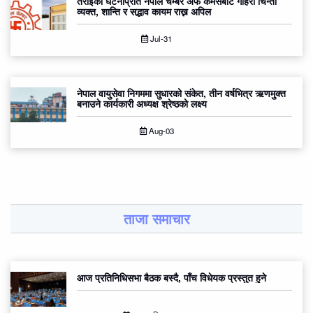
तराईका घटनाप्रति नेपाल चेम्बर अफ कमर्सबाट गहिरो चिन्ता
व्यक्त, शान्ति र सद्भाव कायम राख्न अपिल
Jul-31
नेपाल वायुसेवा निगममा सुधारको संकेत, तीन वर्षभित्र ऋणमुक्त
बनाउने कार्यकारी अध्यक्ष श्रेष्ठको लक्ष्य
Aug-03
ताजा समाचार
आज प्रतिनिधिसभा बैठक बस्दै, पाँच विधेयक प्रस्तुत हुने