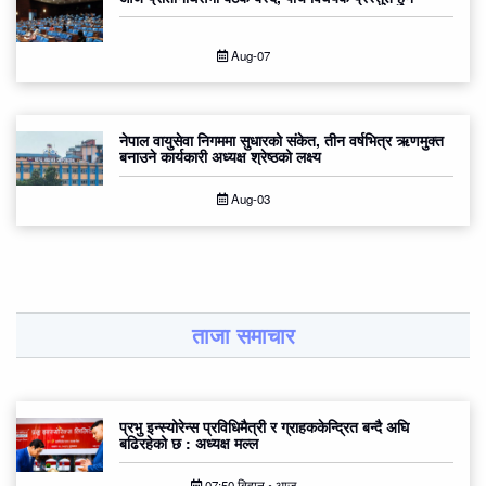
Aug-07
नेपाल वायुसेवा निगममा सुधारको संकेत, तीन वर्षभित्र ऋणमुक्त
बनाउने कार्यकारी अध्यक्ष श्रेष्ठको लक्ष्य
Aug-03
ताजा समाचार
प्रभु इन्स्योरेन्स प्रविधिमैत्री र ग्राहककेन्द्रित बन्दै अघि
बढिरहेको छ : अध्यक्ष मल्ल
07:50 बिहान • आज