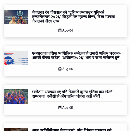
नेपालका देव जैसवाल बने ‘टुरिज्म एम्बासडर युनिभर्स
इन्टरनेशनल २०२६’ किड्स मेल ग्रान्ड विनर, विश्व मञ्चमा
नेपालको गौरव उच्च
Aug-04
एनआरएनए एसिया प्याशिफिक सम्मेलनको तयारी अन्तिम चरणमा-
आरसी दीपक कंडेल, ‘आरोहण२०२६’ भव्य र सभ्य सम्मेलन हुने
Aug-06
छनोटमा असफल भए पनि नेपालले वुमन्स एसिया कप खेल्ने
सम्भावना, एसीसीको औपचारिक घोषणा अझै बाँकी
Aug-05
आज प्रतिनिधिसभा बैठक बस्दै, पाँच विधेयक प्रस्तुत हुने