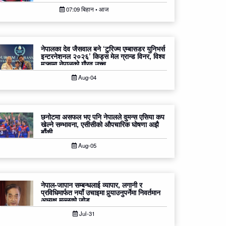
07:09 बिहान • आज
नेपालका देव जैसवाल बने ‘टुरिज्म एम्बासडर युनिभर्स
इन्टरनेशनल २०२६’ किड्स मेल ग्रान्ड विनर, विश्व
मञ्चमा नेपालको गौरव उच्च
Aug-04
छनोटमा असफल भए पनि नेपालले वुमन्स एसिया कप
खेल्ने सम्भावना, एसीसीको औपचारिक घोषणा अझै
बाँकी
Aug-05
नेपाल-जापान सम्बन्धलाई व्यापार, लगानी र
प्रविधिमार्फत नयाँ उचाइमा पुर्‍याउनुपर्नेमा निवर्तमान
अध्यक्ष मल्लको जोड
Jul-31