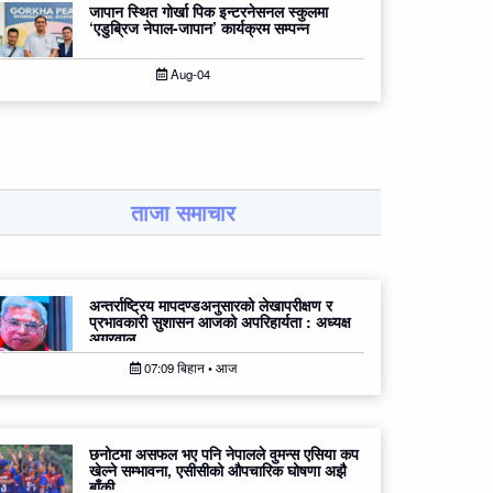
जापान स्थित गोर्खा पिक इन्टरनेसनल स्कुलमा
‘एडुब्रिज नेपाल-जापान’ कार्यक्रम सम्पन्न
Aug-04
ताजा समाचार
अन्तर्राष्ट्रिय मापदण्डअनुसारको लेखापरीक्षण र
प्रभावकारी सुशासन आजको अपरिहार्यता : अध्यक्ष
अग्रवाल
07:09 बिहान • आज
छनोटमा असफल भए पनि नेपालले वुमन्स एसिया कप
खेल्ने सम्भावना, एसीसीको औपचारिक घोषणा अझै
बाँकी