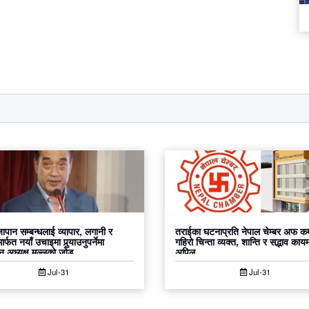
ापान सम्बन्धलाई व्यापार, लगानी र
तराईका घटनाप्रति नेपाल चेम्बर अफ कम
ार्फत नयाँ उचाइमा पुर्‍याउनुपर्नेमा
गहिरो चिन्ता व्यक्त, शान्ति र सद्भाव कायम
ान अध्यक्ष मल्लको जोड
अपिल
Jul-31
Jul-31