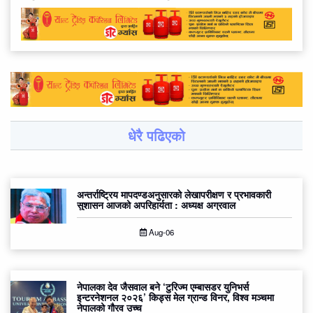
धेरै पढिएको
अन्तर्राष्ट्रिय मापदण्डअनुसारको लेखापरीक्षण र प्रभावकारी
सुशासन आजको अपरिहार्यता : अध्यक्ष अग्रवाल
Aug-06
नेपालका देव जैसवाल बने ‘टुरिज्म एम्बासडर युनिभर्स
इन्टरनेशनल २०२६’ किड्स मेल ग्रान्ड विनर, विश्व मञ्चमा
नेपालको गौरव उच्च