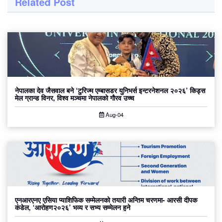
Related Post
नेपालका देव जैसवाल बने ‘टुरिज्म एम्बासडर युनिभर्स इन्टरनेशनल २०२६’ किड्स
मेल ग्रान्ड विनर, विश्व मञ्चमा नेपालको गौरव उच्च
Aug-04
एनआरएनए एसिया प्याशिफिक सम्मेलनको तयारी अन्तिम चरणमा- आरसी दीपक
कंडेल, ‘आरोहण२०२६’ भव्य र सभ्य सम्मेलन हुने