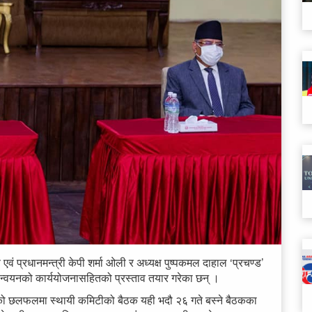
ष एवं प्रधानमन्त्री केपी शर्मा ओली र अध्यक्ष पुष्पकमल दाहाल ‘प्रचण्ड’
ान्वयनको कार्ययोजनासहितको प्रस्ताव तयार गरेका छन् ।
्नुभएको छलफलमा स्थायी कमिटीको बैठक यही भदौ २६ गते बस्ने बैठकका