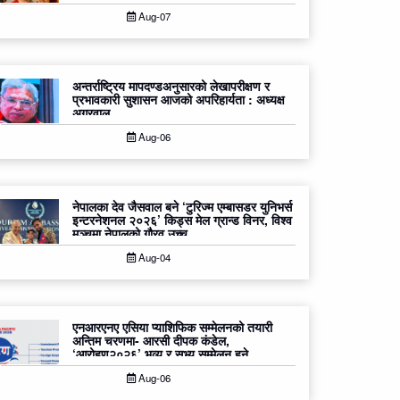
Aug-07
अन्तर्राष्ट्रिय मापदण्डअनुसारको लेखापरीक्षण र
प्रभावकारी सुशासन आजको अपरिहार्यता : अध्यक्ष
अग्रवाल
Aug-06
नेपालका देव जैसवाल बने ‘टुरिज्म एम्बासडर युनिभर्स
इन्टरनेशनल २०२६’ किड्स मेल ग्रान्ड विनर, विश्व
मञ्चमा नेपालको गौरव उच्च
Aug-04
एनआरएनए एसिया प्याशिफिक सम्मेलनको तयारी
अन्तिम चरणमा- आरसी दीपक कंडेल,
‘आरोहण२०२६’ भव्य र सभ्य सम्मेलन हुने
Aug-06