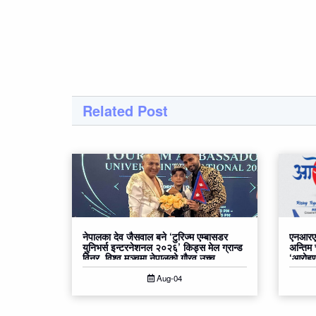
Related Post
नेपालका देव जैसवाल बने ‘टुरिज्म एम्बासडर
एनआरएन
युनिभर्स इन्टरनेशनल २०२६’ किड्स मेल ग्रान्ड
अन्तिम
विनर, विश्व मञ्चमा नेपालको गौरव उच्च
‘आरोहण२
Aug-04