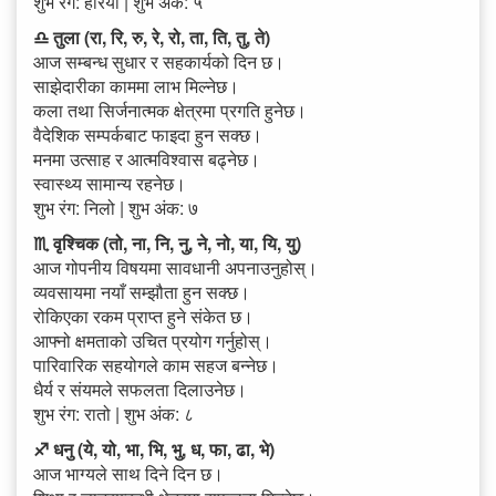
शुभ रंग: हरियो | शुभ अंक: ५
♎ तुला (रा, रि, रु, रे, रो, ता, ति, तु, ते)
आज सम्बन्ध सुधार र सहकार्यको दिन छ।
साझेदारीका काममा लाभ मिल्नेछ।
कला तथा सिर्जनात्मक क्षेत्रमा प्रगति हुनेछ।
वैदेशिक सम्पर्कबाट फाइदा हुन सक्छ।
मनमा उत्साह र आत्मविश्वास बढ्नेछ।
स्वास्थ्य सामान्य रहनेछ।
शुभ रंग: निलो | शुभ अंक: ७
♏ वृश्चिक (तो, ना, नि, नु, ने, नो, या, यि, यु)
आज गोपनीय विषयमा सावधानी अपनाउनुहोस्।
व्यवसायमा नयाँ सम्झौता हुन सक्छ।
रोकिएका रकम प्राप्त हुने संकेत छ।
आफ्नो क्षमताको उचित प्रयोग गर्नुहोस्।
पारिवारिक सहयोगले काम सहज बन्नेछ।
धैर्य र संयमले सफलता दिलाउनेछ।
शुभ रंग: रातो | शुभ अंक: ८
♐ धनु (ये, यो, भा, भि, भु, ध, फा, ढा, भे)
आज भाग्यले साथ दिने दिन छ।