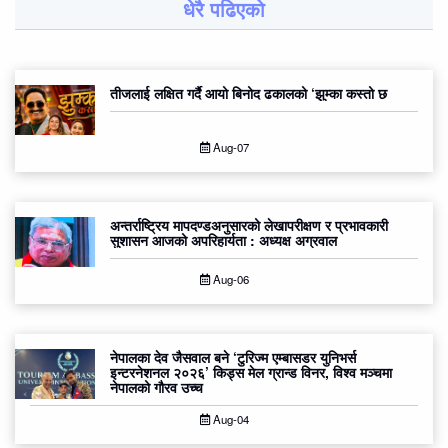
धेरै पढिएको
तीजलाई लक्षित गर्दै आयो बिनोद ढकालको ‘झुम्का कस्तो छ
Aug-07
अन्तर्राष्ट्रिय मापदण्डअनुसारको लेखापरीक्षण र प्रभावकारी
सुशासन आजको अपरिहार्यता : अध्यक्ष अग्रवाल
Aug-06
नेपालका देव जैसवाल बने ‘टुरिज्म एम्बासडर युनिभर्स
इन्टरनेशनल २०२६’ किड्स मेल ग्रान्ड विनर, विश्व मञ्चमा
नेपालको गौरव उच्च
Aug-04