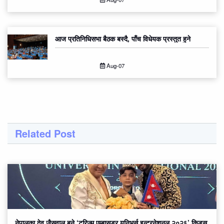
आज प्रतिनिधिसभा बैठक बस्दै, पाँच विधेयक प्रस्तुत हुने
Aug-07
Related Post
नेपालका देव जैसवाल बने ‘टुरिज्म एम्बासडर युनिभर्स इन्टरनेशनल २०२६’ किड्स