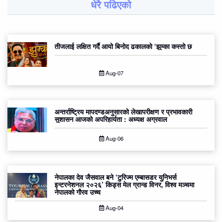
धेरै पढिएको
तीजलाई लक्षित गर्दै आयो बिनोद ढकालको ‘झुम्का कस्तो छ
Aug-07
अन्तर्राष्ट्रिय मापदण्डअनुसारको लेखापरीक्षण र प्रभावकारी
सुशासन आजको अपरिहार्यता : अध्यक्ष अग्रवाल
Aug-06
नेपालका देव जैसवाल बने ‘टुरिज्म एम्बासडर युनिभर्स
इन्टरनेशनल २०२६’ किड्स मेल ग्रान्ड विनर, विश्व मञ्चमा
नेपालको गौरव उच्च
Aug-04