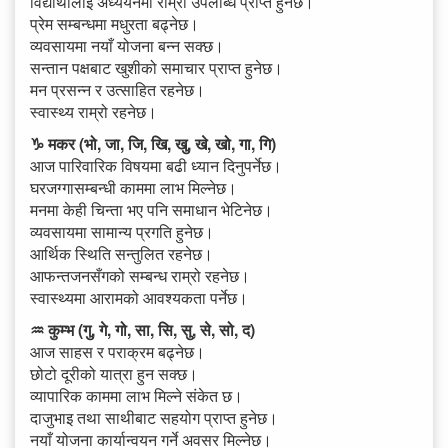
विद्यार्थीलाई अध्ययनमा राम्रो उपलब्धि प्राप्त हुनेछ।
प्रेम सम्बन्धमा मधुरता बढ्नेछ।
व्यवसायमा नयाँ योजना बन्न सक्छ।
सन्तान पक्षबाट खुशीको समाचार प्राप्त हुनेछ।
मन प्रसन्न र उत्साहित रहनेछ।
स्वास्थ्य राम्रो रहनेछ।
♑ मकर (भो, जा, जि, खि, खु, खे, खो, गा, गि)
आज पारिवारिक विषयमा बढी ध्यान दिनुपर्नेछ।
घरजग्गासम्बन्धी काममा लाभ मिल्नेछ।
मनमा केही चिन्ता भए पनि समाधान भेटिनेछ।
व्यवसायमा सामान्य प्रगति हुनेछ।
आर्थिक स्थिति सन्तुलित रहनेछ।
आफन्तजनसँगको सम्बन्ध राम्रो रहनेछ।
स्वास्थ्यमा आरामको आवश्यकता पर्नेछ।
♒ कुम्भ (गु, गे, गो, सा, सि, सु, से, सो, द)
आज साहस र पराक्रम बढ्नेछ।
छोटो दूरीको यात्रा हुन सक्छ।
व्यापारिक काममा लाभ मिल्ने संकेत छ।
दाजुभाइ तथा साथीबाट सहयोग प्राप्त हुनेछ।
नयाँ योजना कार्यान्वयन गर्ने अवसर मिल्नेछ।