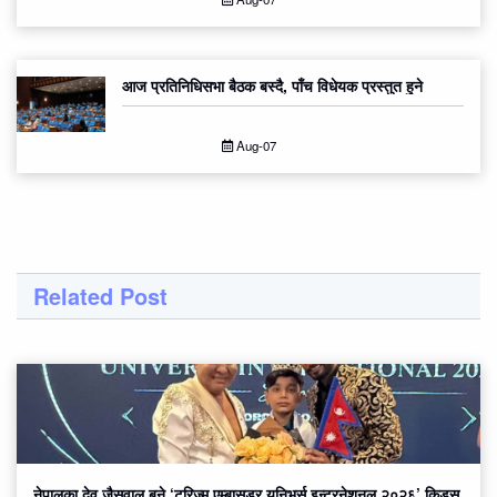
आज प्रतिनिधिसभा बैठक बस्दै, पाँच विधेयक प्रस्तुत हुने
Aug-07
Related Post
नेपालका देव जैसवाल बने ‘टुरिज्म एम्बासडर युनिभर्स इन्टरनेशनल २०२६’ किड्स