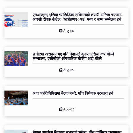
एनआरएनए एसिया प्याशिफिक सम्मेलनको तयारी अन्तिम चरणमा-
आरसी दीपक कंडेल, ‘आरोहण२०२६’ भव्य र सभ्य सम्मेलन हुने
Aug-06
छनोटमा असफल भए पनि नेपालले वुमन्स एसिया कप खेल्ने
सम्भावना, एसीसीको औपचारिक घोषणा अझै बाँकी
Aug-05
आज प्रतिनिधिसभा बैठक बस्दै, पाँच विधेयक प्रस्तुत हुने
Aug-07
नेपाल वायुसेवा निगममा सुधारको संकेत, तीन वर्षभित्र ऋणमुक्त