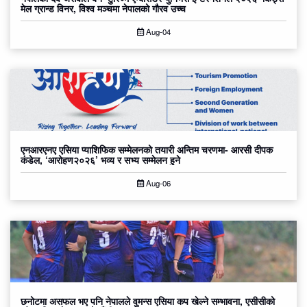
मेल ग्रान्ड विनर, विश्व मञ्चमा नेपालको गौरव उच्च
Aug-04
एनआरएनए एसिया प्याशिफिक सम्मेलनको तयारी अन्तिम चरणमा- आरसी दीपक
कंडेल, ‘आरोहण२०२६’ भव्य र सभ्य सम्मेलन हुने
Aug-06
छनोटमा असफल भए पनि नेपालले वुमन्स एसिया कप खेल्ने सम्भावना, एसीसीको