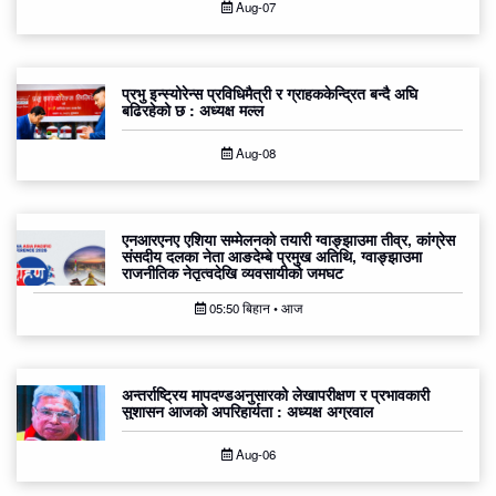
Aug-07
प्रभु इन्स्योरेन्स प्रविधिमैत्री र ग्राहककेन्द्रित बन्दै अघि
बढिरहेको छ : अध्यक्ष मल्ल
Aug-08
एनआरएनए एशिया सम्मेलनको तयारी ग्वाङ्झाउमा तीव्र, कांग्रेस
संसदीय दलका नेता आङदेम्बे प्रमुख अतिथि, ग्वाङ्झाउमा
राजनीतिक नेतृत्वदेखि व्यवसायीको जमघट
05:50 बिहान • आज
अन्तर्राष्ट्रिय मापदण्डअनुसारको लेखापरीक्षण र प्रभावकारी
सुशासन आजको अपरिहार्यता : अध्यक्ष अग्रवाल
Aug-06