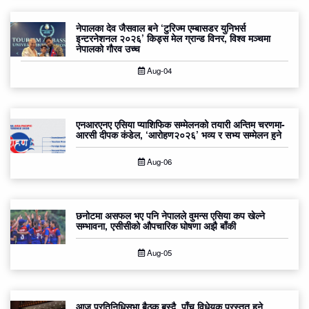
नेपालका देव जैसवाल बने ‘टुरिज्म एम्बासडर युनिभर्स
इन्टरनेशनल २०२६’ किड्स मेल ग्रान्ड विनर, विश्व मञ्चमा
नेपालको गौरव उच्च
Aug-04
एनआरएनए एसिया प्याशिफिक सम्मेलनको तयारी अन्तिम चरणमा-
आरसी दीपक कंडेल, ‘आरोहण२०२६’ भव्य र सभ्य सम्मेलन हुने
Aug-06
छनोटमा असफल भए पनि नेपालले वुमन्स एसिया कप खेल्ने
सम्भावना, एसीसीको औपचारिक घोषणा अझै बाँकी
Aug-05
आज प्रतिनिधिसभा बैठक बस्दै, पाँच विधेयक प्रस्तुत हुने