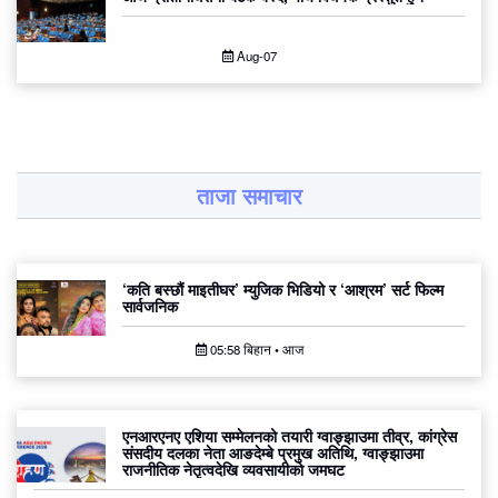
Aug-07
ताजा समाचार
‘कति बस्छौं माइतीघर’ म्युजिक भिडियो र ‘आश्रम’ सर्ट फिल्म
सार्वजनिक
05:58 बिहान • आज
एनआरएनए एशिया सम्मेलनको तयारी ग्वाङ्झाउमा तीव्र, कांग्रेस
संसदीय दलका नेता आङदेम्बे प्रमुख अतिथि, ग्वाङ्झाउमा
राजनीतिक नेतृत्वदेखि व्यवसायीको जमघट