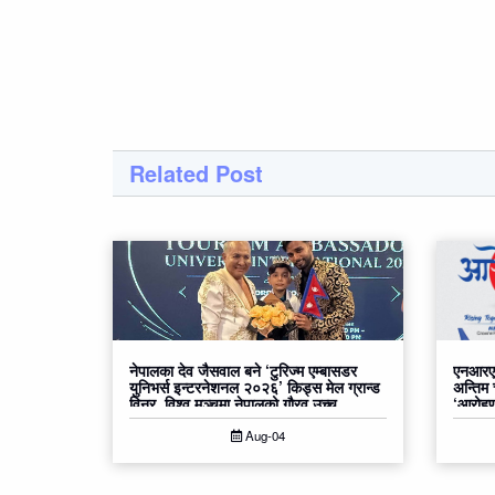
Related Post
नेपालका देव जैसवाल बने ‘टुरिज्म एम्बासडर
एनआरएन
युनिभर्स इन्टरनेशनल २०२६’ किड्स मेल ग्रान्ड
अन्तिम
विनर, विश्व मञ्चमा नेपालको गौरव उच्च
‘आरोहण२
Aug-04