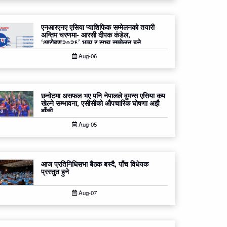
एनआरएनए एसिया प्याशिफिक सम्मेलनको तयारी
अन्तिम चरणमा- आरसी दीपक कंडेल,
‘आरोहण२०२६’ भव्य र सभ्य सम्मेलन हुने
Aug-06
छनोटमा असफल भए पनि नेपालले वुमन्स एसिया कप
खेल्ने सम्भावना, एसीसीको औपचारिक घोषणा अझै
बाँकी
Aug-05
आज प्रतिनिधिसभा बैठक बस्दै, पाँच विधेयक
प्रस्तुत हुने
Aug-07