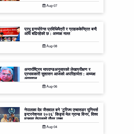
Aug-07
प्रभु इन्स्योरेन्स प्रविधिमैत्री र ग्राहककेन्द्रित बन्दै
अघि बढिरहेको छ : अध्यक्ष मल्ल
Aug-08
अन्तर्राष्ट्रिय मापदण्डअनुसारको लेखापरीक्षण र
प्रभावकारी सुशासन आजको अपरिहार्यता : अध्यक्ष
अग्रवाल
Aug-06
नेपालका देव जैसवाल बने ‘टुरिज्म एम्बासडर युनिभर्स
इन्टरनेशनल २०२६’ किड्स मेल ग्रान्ड विनर, विश्व
मञ्चमा नेपालको गौरव उच्च
Aug-04