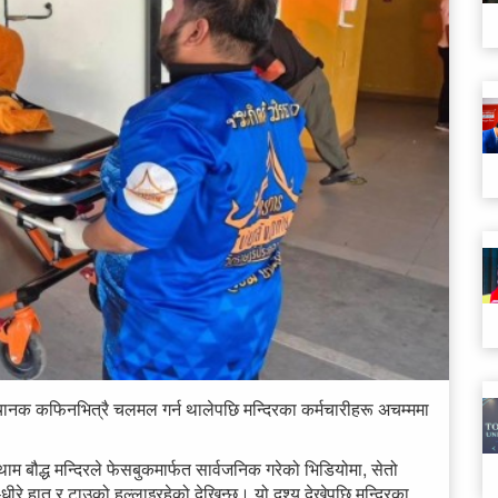
चानक कफिनभित्रै चलमल गर्न थालेपछि मन्दिरका कर्मचारीहरू अचम्ममा
ाम बौद्ध मन्दिरले फेसबुकमार्फत सार्वजनिक गरेको भिडियोमा, सेतो
े हात र टाउको हल्लाइरहेको देखिन्छ। यो दृश्य देखेपछि मन्दिरका