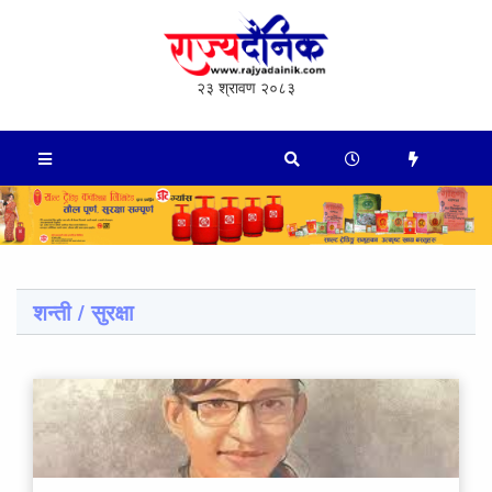
२३ श्रावण २०८३
शन्ती / सुरक्षा