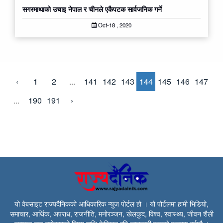
सगरमाथाको उचाइ नेपाल र चीनले एकैपटक सार्वजनिक गर्ने
Oct-18 , 2020
‹
1
2
...
141
142
143
144
145
146
147
...
190
191
›
यो वेबसाइट राज्यदैनिकको आधिकारिक न्युज पोर्टल हो । यो पोर्टलमा हामी भिडियो,
समाचार, आर्थिक, अपराध, राजनीति, मनोरञ्जन, खेलकुद, विश्व, स्वास्थ्य, जीवन शैली