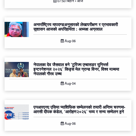
07:50 बिहान • आज
अन्तर्राष्ट्रिय मापदण्डअनुसारको लेखापरीक्षण र प्रभावकारी
सुशासन आजको अपरिहार्यता : अध्यक्ष अग्रवाल
Aug-06
नेपालका देव जैसवाल बने ‘टुरिज्म एम्बासडर युनिभर्स
इन्टरनेशनल २०२६’ किड्स मेल ग्रान्ड विनर, विश्व मञ्चमा
नेपालको गौरव उच्च
Aug-04
एनआरएनए एसिया प्याशिफिक सम्मेलनको तयारी अन्तिम चरणमा-
आरसी दीपक कंडेल, ‘आरोहण२०२६’ भव्य र सभ्य सम्मेलन हुने
Aug-06