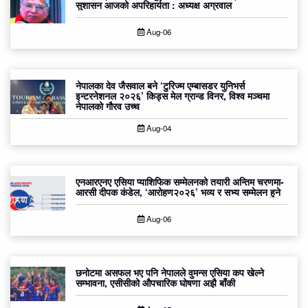
सुशासन आजको अपरिहार्यता : अध्यक्ष अग्रवाल
Aug-06
नेपालका देव जैसवाल बने ‘टुरिज्म एम्बासडर युनिभर्स
इन्टरनेशनल २०२६’ किड्स मेल ग्रान्ड विनर, विश्व मञ्चमा
नेपालको गौरव उच्च
Aug-04
एनआरएनए एसिया प्याशिफिक सम्मेलनको तयारी अन्तिम चरणमा-
आरसी दीपक कंडेल, ‘आरोहण२०२६’ भव्य र सभ्य सम्मेलन हुने
Aug-06
छनोटमा असफल भए पनि नेपालले वुमन्स एसिया कप खेल्ने
सम्भावना, एसीसीको औपचारिक घोषणा अझै बाँकी