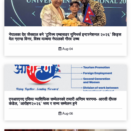
नेपालका देव जैसवाल बने ‘टुरिज्म एम्बासडर युनिभर्स इन्टरनेशनल २०२६’ किड्स
मेल ग्रान्ड विनर, विश्व मञ्चमा नेपालको गौरव उच्च
Aug-04
एनआरएनए एसिया प्याशिफिक सम्मेलनको तयारी अन्तिम चरणमा- आरसी दीपक
कंडेल, ‘आरोहण२०२६’ भव्य र सभ्य सम्मेलन हुने
Aug-06