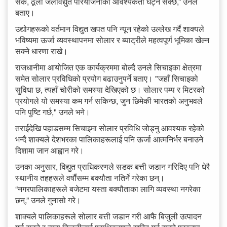
सके, ठूला जलविद्युत परियोजनाको आवश्यकता घट्न सक्छ,” उनले
बताए।
उद्योगहरूको वर्तमान विद्युत खपत पनि न्यून रहेको उल्लेख गर्दै शाक्यले
भविष्यमा ऊर्जा व्यवस्थापनमा सोलार र ब्याट्रीले महत्वपूर्ण भूमिका खेल्न
सक्ने धारणा राखे।
राजधानीमा आयोजित एक कार्यक्रममा बोल्दै उनले सिचाइका क्षेत्रमा
समेत सोलार प्रविधिको प्रयोग बढाउनुपर्ने बताए। "जहाँ सिचाइको
सुविधा छ, त्यहाँ चोरीको समस्या देखिएको छ। सोलार पम्प र मिटरको
प्रयोगले यो समस्या कम गर्न सकिन्छ, जुन छिमेकी भारतको अनुभवले
पनि पुष्टि गर्छ," उनले भने।
तराईदेखि पहाडसम्म सिचाइमा सोलार प्रविधि जोड्नु आवश्यक रहेको
भन्दै शाक्यले देशभरका पालिकाहरूलाई पनि ऊर्जा आत्मनिर्भर बनाउने
दिशामा जान आह्वान गरे।
उनका अनुसार, विद्युत प्राधिकरणले सडक बत्ती जडान गरिदिए पनि धेरै
स्थानीय तहहरूले वर्षौंसम्म बक्यौता नतिर्ने गरेका छन्।
“नगरपालिकाहरूले बजेटमा यस्ता बक्यौताका लागि व्यवस्था नगरेका
छन्,” उनले गुनासो गरे।
शाक्यले पालिकाहरूले सोलार बत्ती जडान गरी आफै बिजुली उत्पादन