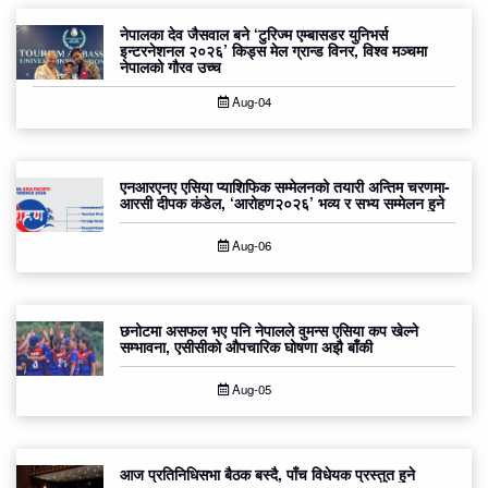
नेपालका देव जैसवाल बने ‘टुरिज्म एम्बासडर युनिभर्स
इन्टरनेशनल २०२६’ किड्स मेल ग्रान्ड विनर, विश्व मञ्चमा
नेपालको गौरव उच्च
Aug-04
एनआरएनए एसिया प्याशिफिक सम्मेलनको तयारी अन्तिम चरणमा-
आरसी दीपक कंडेल, ‘आरोहण२०२६’ भव्य र सभ्य सम्मेलन हुने
Aug-06
छनोटमा असफल भए पनि नेपालले वुमन्स एसिया कप खेल्ने
सम्भावना, एसीसीको औपचारिक घोषणा अझै बाँकी
Aug-05
आज प्रतिनिधिसभा बैठक बस्दै, पाँच विधेयक प्रस्तुत हुने