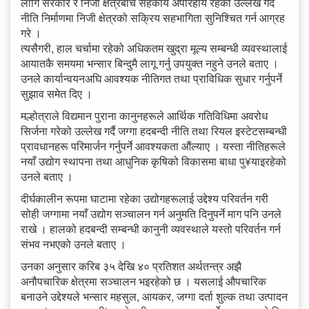
लागि सरकार र निजी क्षेत्रबीच सहकार्य अपरिहार्य रहेको उल्लेख गर्दै
नीति निर्माणमा निजी क्षेत्रको सक्रिय सहभागिता सुनिश्चित गर्न आग्रह
गरे ।
त्यसैगरी, हाल चर्चामा रहेको अधिकतम खुद्रा मूल्य सम्बन्धी व्यवस्थालाई
आयातकै समयमा भन्सार बिन्दुमै लागू गर्नु उपयुक्त नहुने उनले बताए ।
उनले कार्यान्वयनअघि आवश्यक नीतिगत तथा प्राविधिक सुधार गर्नुपर्ने
सुझाव समेत दिए ।
मल्होत्राले विद्यमान पुराना कानुनहरूले आर्थिक गतिविधिमा अवरोध
सिर्जना गरेको उल्लेख गर्दै जग्गा हदबन्दी नीति तथा रियल इस्टेटसम्बन्धी
प्रावधानहरू परिमार्जन गर्नुपर्ने आवश्यकता औंल्याए । यस्ता नीतिहरूले
नयाँ उद्योग स्थापना तथा आधुनिक कृषिको विकासमा बाधा पु¥याइरहेको
उनले बताए ।
दीर्घकालीन रूपमा घाटामा रहेका उद्योगहरूलाई उद्देश्य परिवर्तन गरी
सोही जग्गामा नयाँ उद्योग सञ्चालन गर्न अनुमति दिनुपर्ने माग पनि उनले
राखे । हालको हदबन्दी सम्बन्धी कानुनी व्यवस्थाले यस्तो परिवर्तन गर्न
संभव नभएको उनले बताए ।
उनका अनुसार करिब ३५ देखि ४० प्रतिशत अर्थतन्त्र अझै
अनौपचारिक क्षेत्रमा सञ्चालन भइरहेको छ । यसलाई औपचारिक
बनाउने उद्देश्यले भन्सार महसुल, आयकर, जग्गा दर्ता शुल्क तथा उत्पादन