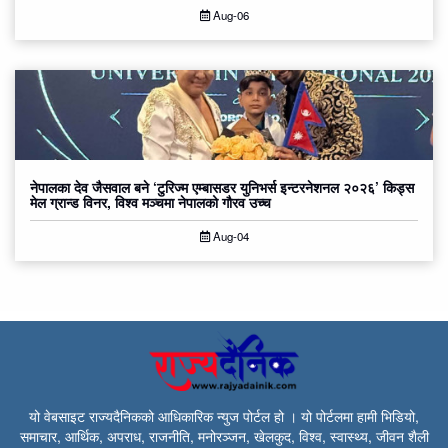
Aug-06
नेपालका देव जैसवाल बने ‘टुरिज्म एम्बासडर युनिभर्स इन्टरनेशनल २०२६’ किड्स
मेल ग्रान्ड विनर, विश्व मञ्चमा नेपालको गौरव उच्च
Aug-04
यो वेबसाइट राज्यदैनिकको आधिकारिक न्युज पोर्टल हो । यो पोर्टलमा हामी भिडियो,
समाचार, आर्थिक, अपराध, राजनीति, मनोरञ्जन, खेलकुद, विश्व, स्वास्थ्य, जीवन शैली