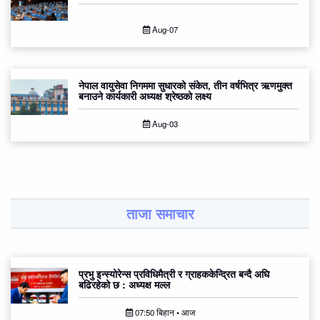
Aug-07
नेपाल वायुसेवा निगममा सुधारको संकेत, तीन वर्षभित्र ऋणमुक्त
बनाउने कार्यकारी अध्यक्ष श्रेष्ठको लक्ष्य
Aug-03
ताजा समाचार
प्रभु इन्स्योरेन्स प्रविधिमैत्री र ग्राहककेन्द्रित बन्दै अघि
बढिरहेको छ : अध्यक्ष मल्ल
07:50 बिहान • आज