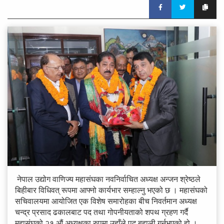
नेपाल उद्योग वाणिज्य महासंघका नवनिर्वाचित अध्यक्ष अन्जन श्रेष्ठले
बिहीबार विधिवत् रूपमा आफ्नो कार्यभार सम्हाल्नु भएको छ । महासंघको
सचिवालयमा आयोजित एक विशेष समारोहका बीच निवर्तमान अध्यक्ष
चन्द्र प्रसाद ढकालबाट पद तथा गोपनीयताको शपथ ग्रहण गर्दै
महासंघको २१ औं अध्यक्षका रुपमा उहाँले पद बहाली गर्नुभएको हो ।