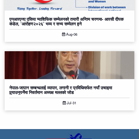
एनआरएनए एसिया प्याशिफिक सम्मेलनको तयारी अन्तिम चरणमा- आरसी दीपक
कंडेल, ‘आरोहण२०२६’ भव्य र सभ्य सम्मेलन हुने
Aug-06
नेपाल-जापान सम्बन्धलाई व्यापार, लगानी र प्रविधिमार्फत नयाँ उचाइमा
पुर्‍याउनुपर्नेमा निवर्तमान अध्यक्ष मल्लको जोड
Jul-31