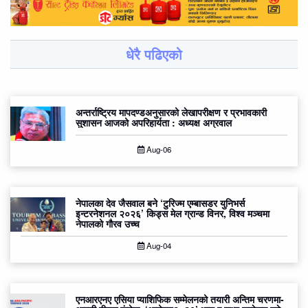
धेरै पढिएको
अन्तर्राष्ट्रिय मापदण्डअनुसारको लेखापरीक्षण र प्रभावकारी
सुशासन आजको अपरिहार्यता : अध्यक्ष अग्रवाल
Aug-06
नेपालका देव जैसवाल बने ‘टुरिज्म एम्बासडर युनिभर्स
इन्टरनेशनल २०२६’ किड्स मेल ग्रान्ड विनर, विश्व मञ्चमा
नेपालको गौरव उच्च
Aug-04
एनआरएनए एसिया प्याशिफिक सम्मेलनको तयारी अन्तिम चरणमा-