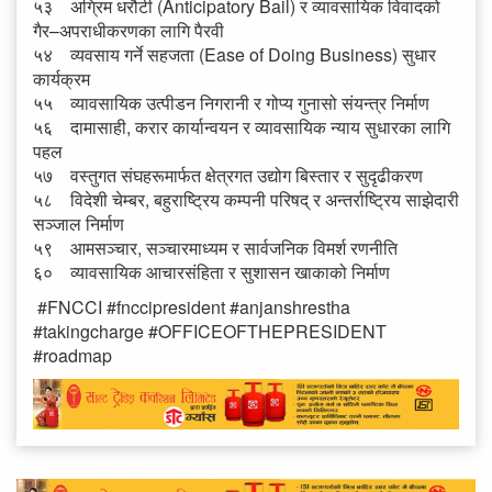
५३ अग्रिम धरौटी (Anticipatory Bail) र व्यावसायिक विवादको
गैर–अपराधीकरणका लागि पैरवी
५४ व्यवसाय गर्ने सहजता (Ease of Doing Business) सुधार
कार्यक्रम
५५ व्यावसायिक उत्पीडन निगरानी र गोप्य गुनासो संयन्त्र निर्माण
५६ दामासाही, करार कार्यान्वयन र व्यावसायिक न्याय सुधारका लागि
पहल
५७ वस्तुगत संघहरूमार्फत क्षेत्रगत उद्योग बिस्तार र सुदृढीकरण
५८ विदेशी चेम्बर, बहुराष्ट्रिय कम्पनी परिषद् र अन्तर्राष्ट्रिय साझेदारी
सञ्जाल निर्माण
५९ आमसञ्चार, सञ्चारमाध्यम र सार्वजनिक विमर्श रणनीति
६० व्यावसायिक आचारसंहिता र सुशासन खाकाको निर्माण
#FNCCI #fnccipresident #anjanshrestha
#takingcharge #OFFICEOFTHEPRESIDENT
#roadmap