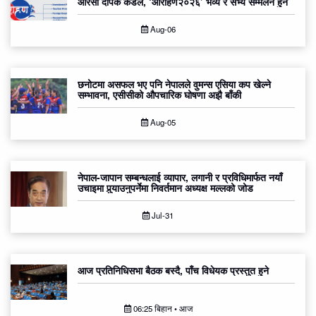
आरसी दीपक कंडेल, ‘आरोहण२०२६’ भव्य र सभ्य सम्मेलन हुने
Aug-06
छनोटमा असफल भए पनि नेपालले वुमन्स एसिया कप खेल्ने
सम्भावना, एसीसीको औपचारिक घोषणा अझै बाँकी
Aug-05
नेपाल-जापान सम्बन्धलाई व्यापार, लगानी र प्रविधिमार्फत नयाँ
उचाइमा पुर्‍याउनुपर्नेमा निवर्तमान अध्यक्ष मल्लको जोड
Jul-31
आज प्रतिनिधिसभा बैठक बस्दै, पाँच विधेयक प्रस्तुत हुने
06:25 बिहान • आज