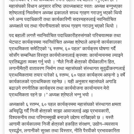
महासंघको विधान अनुसार वरिष्ठ उपाध्यक्षबाट स्वतः अध्यक्ष बन्नुभएका
श्रेष्ठलाई निवर्तमान अध्यक्ष ढकालले सपथ ग्रहण गराउनु भएको थियो
भने अन्य पदाधिकारी तथा कार्यकारिणी सदस्यहरुलाई नवनिर्वाचित
अध्यक्षले पद तथा गोपनीयताको सपथ ग्रहण गराउनु भएको थियो ।
पद बहाली लगत्तै नवनिर्वाचित पदाधिकारीहरुसंगको परिचयात्मक तथा
भेटघाट कार्यक्रममा नवनिर्वाचित अध्यक्ष श्रेष्ठले आफ्‌नो कार्यकालका
प्राथमिकता समेटिएको “६ स्तम्भ, ६० पहल” कार्यक्रम घोषणा गर्दै
सोसँग सम्बन्धित विस्तृत कार्ययोजनालाई क्रमशः कार्यान्वयनमा ल्याइने
प्रतिबद्धता व्यक्त गर्नु भयो । “मैले निजी क्षेत्रको दीर्घकालीन हित,
लगानीमैत्री वातावरण निर्माण तथा महासंघको संस्थागत सुदृढीकरणलाई
प्राथमिकतामा तयार पारेको ६ स्तम्भ, ६० पहल कार्यक्रम आफ्‌नो ३ वर्षे
कार्यकालको प्राथमिकता रहनेछ । यही अनुसार महासंघले अगाडि
बढाउने रणनीतिक कार्यक्रम तथा कार्ययोजना कार्यान्वयन मेरो
प्राथमिकता रहने छ ।” अध्यक्ष श्रेष्ठले भन्नु भयो ।
अध्यक्षको ६ स्तम्भ, ६० पहल कार्यक्रममा महासंघको संस्थागत क्षमता
अभिवृद्धि गर्दै निजी क्षेत्रको साझा आवाजलाई अझ प्रभावकारी,
विश्वसनीय तथा परिणाममुखी बनाउने उद्देश्य राखिएको छ । यस्तै
आगामी कार्यकालमा निजी क्षेत्रको हकहित संरक्षण, उद्योग–व्यवसाय
प्रवर्द्धन, लगानीको सुरक्षा तथा विस्तार, नीति पैरवीको प्रभावकारिता