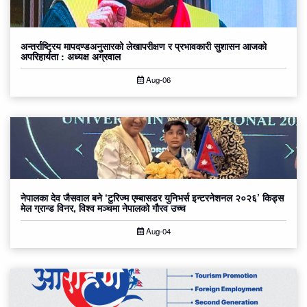
अन्तर्राष्ट्रिय मापदण्डअनुसारको लेखापरीक्षण र प्रभावकारी सुशासन आजको
अपरिहार्यता : अध्यक्ष अग्रवाल
Aug-06
नेपालका देव जैसवाल बने ‘टुरिज्म एम्बासडर युनिभर्स इन्टरनेशनल २०२६’ किड्स
मेल ग्रान्ड विनर, विश्व मञ्चमा नेपालको गौरव उच्च
Aug-04