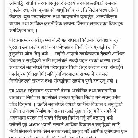
अभिवृद्धि, संघीय संरचनाअनुसार सदस्य संस्थाहरूसँगको समन्वय
सुदृढीकरण, सेवा प्रवाहको आधुनिकीकरण, डिजिटल प्रणालीको
विकास, युवा उद्यमशीलता तथा नवप्रवर्तन प्रवर्द्धन, अन्तर्राष्ट्रिय
व्यापार तथा आर्थिक कूटनीतिक सम्बन्ध विस्तार लगायतका विषयहरु
समेटिएका छन् ।
परिचयात्मक कार्यक्रममा बोल्दै महासंघका निर्वतमान अध्यक्ष चन्द्र
प्रसाद ढकालले महासंघका एजेण्डाहरु निजी क्षेत्र प्रवर्द्धन लागि
हुनुपर्नेमा जोड दिनु भयो । उहाँले आफ्‌नो कार्यकालमा देशको आर्थिक
विकास र समृद्धिको लागि महासंघले सक्दो पहल गरको धारणा राख्दै
सरकारले महासंघले पेश गरेअनुसार निजी क्षेत्र संरक्षण तथा संम्वर्द्धन
कार्यक्रम (पीएसपीपी) मन्त्रिपरिषदबाट पास भएको र यसले
निजीक्षेत्रको संरक्षण तथा संम्वर्द्धनमा सहयोग पुग्ने बताउनु भयो ।
पूर्व अध्यक्ष महेशलाल प्रधानले देशमा औद्योगिक तथा व्यवसायिक
वातावरण निर्माणमा महासंघले शसक्त भूमिका निर्वाह गर्न सक्नु पर्नेमा
जोड दिनुभयो । उहाँले महासंघले देशको आर्थिक विकास र समृद्धिको
लागि वातावरण निर्माण गर्न सरकारलाई सुझाव दिनु पर्ने र नगरेको
अवस्थामा प्रश्न गर्न सक्नै हैसियत निर्माण गर्नु पर्ने बताउनु भयो ।
यसैगरी पूर्व अध्यक्ष भवानी राणाले आर्थिक विकास र समृद्धिको लागि
निजी क्षेत्रको साथ लिन सरकारलाई आग्रह गर्दै आर्थिक एजेण्डामा एक
भएर काम गर्न नयाँ कार्यसमितिलाई सुझाव दिनुभयो ।