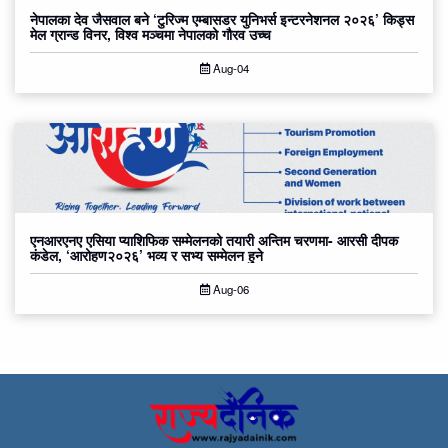
नेपालका देव जैसवाल बने ‘टुरिज्म एम्बासडर युनिभर्स इन्टरनेशनल २०२६’ किड्स
मेल ग्रान्ड विनर, विश्व मञ्चमा नेपालको गौरव उच्च
Aug-04
एनआरएनए एसिया प्याशिफिक सम्मेलनको तयारी अन्तिम चरणमा- आरसी दीपक
कंडेल, ‘आरोहण२०२६’ भव्य र सभ्य सम्मेलन हुने
Aug-06