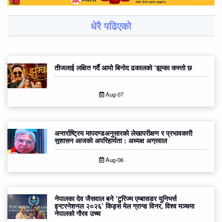
धेरै पढिएको
तीजलाई लक्षित गर्दै आयो बिनोद ढकालको ‘झुम्का कस्तो छ
Aug-07
अन्तर्राष्ट्रिय मापदण्डअनुसारको लेखापरीक्षण र प्रभावकारी
सुशासन आजको अपरिहार्यता : अध्यक्ष अग्रवाल
Aug-06
नेपालका देव जैसवाल बने ‘टुरिज्म एम्बासडर युनिभर्स
इन्टरनेशनल २०२६’ किड्स मेल ग्रान्ड विनर, विश्व मञ्चमा
नेपालको गौरव उच्च