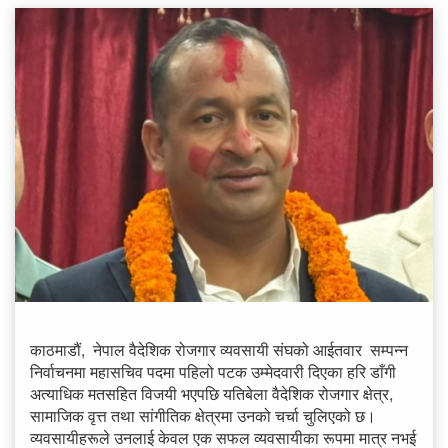
काठमाडौं, नेपाल वैदेशिक रोजगार व्यवसायी संघको आईतवार सम्पन्न
निर्वाचनमा महासचिव पदमा पहिलो पटक उम्मेदवारी दिएका हरि डाँगी
अत्याधिक मतसहित विजयी भएपछि यतिबेला वैदेशिक रोजगार क्षेत्र,
सामाजिक वृत्त तथा सांगीतिक क्षेत्रमा उनको चर्चा चुलिएको छ।
व्यवसायीहरूले उनलाई केवल एक सफल व्यवसायीका रूपमा मात्र नभई