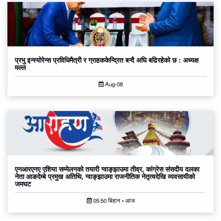
प्रभु इन्स्योरेन्स प्रविधिमैत्री र ग्राहककेन्द्रित बन्दै अघि बढिरहेको छ : अध्यक्ष
मल्ल
Aug-08
एनआरएनए एशिया सम्मेलनको तयारी ग्वाङ्झाउमा तीव्र, कांग्रेस संसदीय दलका
नेता आङदेम्बे प्रमुख अतिथि, ग्वाङ्झाउमा राजनीतिक नेतृत्वदेखि व्यवसायीको
जमघट
05:50 बिहान • आज