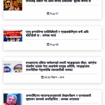
तीजलाई लक्षित गर्दै आयो बिनोद ढकालको ‘झुम्का कस्तो छ
Aug-07
प्रभु इन्स्योरेन्स प्रविधिमैत्री र ग्राहककेन्द्रित बन्दै अघि
बढिरहेको छ : अध्यक्ष मल्ल
Aug-08
एनआरएनए एशिया सम्मेलनको तयारी ग्वाङ्झाउमा तीव्र, कांग्रेस
संसदीय दलका नेता आङदेम्बे प्रमुख अतिथि, ग्वाङ्झाउमा
राजनीतिक नेतृत्वदेखि व्यवसायीको जमघट
05:50 बिहान • आज
अन्तर्राष्ट्रिय मापदण्डअनुसारको लेखापरीक्षण र प्रभावकारी
सुशासन आजको अपरिहार्यता : अध्यक्ष अग्रवाल