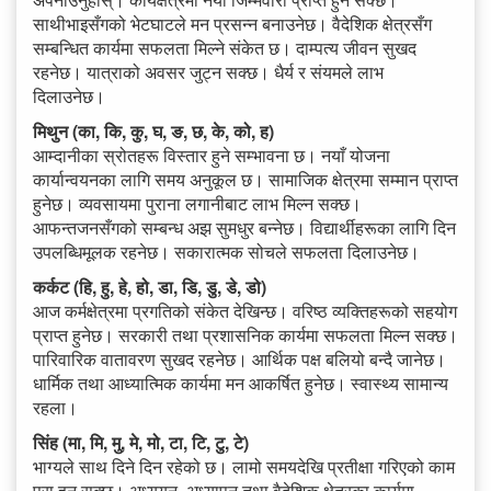
साथीभाइसँगको भेटघाटले मन प्रसन्न बनाउनेछ। वैदेशिक क्षेत्रसँग
सम्बन्धित कार्यमा सफलता मिल्ने संकेत छ। दाम्पत्य जीवन सुखद
रहनेछ। यात्राको अवसर जुट्न सक्छ। धैर्य र संयमले लाभ
दिलाउनेछ।
मिथुन (का, कि, कु, घ, ङ, छ, के, को, ह)
आम्दानीका स्रोतहरू विस्तार हुने सम्भावना छ। नयाँ योजना
कार्यान्वयनका लागि समय अनुकूल छ। सामाजिक क्षेत्रमा सम्मान प्राप्त
हुनेछ। व्यवसायमा पुराना लगानीबाट लाभ मिल्न सक्छ।
आफन्तजनसँगको सम्बन्ध अझ सुमधुर बन्नेछ। विद्यार्थीहरूका लागि दिन
उपलब्धिमूलक रहनेछ। सकारात्मक सोचले सफलता दिलाउनेछ।
कर्कट (हि, हु, हे, हो, डा, डि, डु, डे, डो)
आज कर्मक्षेत्रमा प्रगतिको संकेत देखिन्छ। वरिष्ठ व्यक्तिहरूको सहयोग
प्राप्त हुनेछ। सरकारी तथा प्रशासनिक कार्यमा सफलता मिल्न सक्छ।
पारिवारिक वातावरण सुखद रहनेछ। आर्थिक पक्ष बलियो बन्दै जानेछ।
धार्मिक तथा आध्यात्मिक कार्यमा मन आकर्षित हुनेछ। स्वास्थ्य सामान्य
रहला।
सिंह (मा, मि, मु, मे, मो, टा, टि, टु, टे)
भाग्यले साथ दिने दिन रहेको छ। लामो समयदेखि प्रतीक्षा गरिएको काम
पूरा हुन सक्छ। अध्ययन, अध्यापन तथा वैदेशिक क्षेत्रका कार्यमा