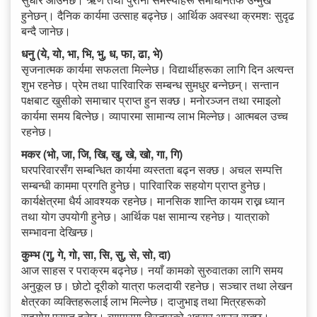
हुनेछन्। दैनिक कार्यमा उत्साह बढ्नेछ। आर्थिक अवस्था क्रमशः सुदृढ
बन्दै जानेछ।
धनु (ये, यो, भा, भि, भु, ध, फा, ढा, भे)
सृजनात्मक कार्यमा सफलता मिल्नेछ। विद्यार्थीहरूका लागि दिन अत्यन्त
शुभ रहनेछ। प्रेम तथा पारिवारिक सम्बन्ध सुमधुर बन्नेछन्। सन्तान
पक्षबाट खुसीको समाचार प्राप्त हुन सक्छ। मनोरञ्जन तथा रमाइलो
कार्यमा समय बित्नेछ। व्यापारमा सामान्य लाभ मिल्नेछ। आत्मबल उच्च
रहनेछ।
मकर (भो, जा, जि, खि, खु, खे, खो, गा, गि)
घरपरिवारसँग सम्बन्धित कार्यमा व्यस्तता बढ्न सक्छ। अचल सम्पत्ति
सम्बन्धी काममा प्रगति हुनेछ। पारिवारिक सहयोग प्राप्त हुनेछ।
कार्यक्षेत्रमा धैर्य आवश्यक रहनेछ। मानसिक शान्ति कायम राख्न ध्यान
तथा योग उपयोगी हुनेछ। आर्थिक पक्ष सामान्य रहनेछ। यात्राको
सम्भावना देखिन्छ।
कुम्भ (गु, गे, गो, सा, सि, सु, से, सो, दा)
आज साहस र पराक्रम बढ्नेछ। नयाँ कामको सुरुवातका लागि समय
अनुकूल छ। छोटो दूरीको यात्रा फलदायी रहनेछ। सञ्चार तथा लेखन
क्षेत्रका व्यक्तिहरूलाई लाभ मिल्नेछ। दाजुभाइ तथा मित्रहरूको
सहयोग प्राप्त हुनेछ। व्यापारमा विस्तारको अवसर आउन सक्छ।