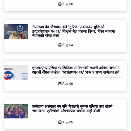
Aug-06
नेपालका देव जैसवाल बने ‘टुरिज्म एम्बासडर युनिभर्स
इन्टरनेशनल २०२६’ किड्स मेल ग्रान्ड विनर, विश्व मञ्चमा
नेपालको गौरव उच्च
Aug-04
एनआरएनए एसिया प्याशिफिक सम्मेलनको तयारी अन्तिम चरणमा-
आरसी दीपक कंडेल, ‘आरोहण२०२६’ भव्य र सभ्य सम्मेलन हुने
Aug-06
छनोटमा असफल भए पनि नेपालले वुमन्स एसिया कप खेल्ने
सम्भावना, एसीसीको औपचारिक घोषणा अझै बाँकी
Aug-05