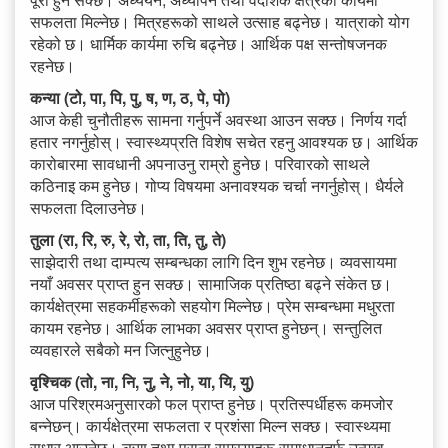
सफलता मिल्नेछ। मित्रहरूको साथले उत्साह बढ्नेछ। यात्राको योग
रहेको छ। धार्मिक कार्यमा रुचि बढ्नेछ। आर्थिक पक्ष सन्तोषजनक
रहनेछ।
कन्या (टो, पा, पि, पु, ष, ण, ठ, पे, पो)
आज केही चुनौतीहरू सामना गर्नुपर्ने अवस्था आउन सक्छ। निर्णय गर्दा
हतार नगर्नुहोस्। स्वास्थ्यप्रति विशेष सचेत रहनु आवश्यक छ। आर्थिक
कारोबारमा सावधानी अपनाउनु राम्रो हुनेछ। परिवारको साथले
कठिनाइ कम हुनेछ। गोप्य विषयमा अनावश्यक चर्चा नगर्नुहोस्। धैर्यले
सफलता दिलाउनेछ।
तुला (रा, रि, रु, रे, रो, ता, ति, तु, ते)
साझेदारी तथा दाम्पत्य सम्बन्धका लागि दिन शुभ रहनेछ। व्यवसायमा
नयाँ अवसर प्राप्त हुन सक्छ। सामाजिक प्रतिष्ठा बढ्ने संकेत छ।
कार्यक्षेत्रमा सहकर्मीहरूको सहयोग मिल्नेछ। प्रेम सम्बन्धमा मधुरता
कायम रहनेछ। आर्थिक लाभका अवसर प्राप्त हुनेछन्। सन्तुलित
व्यवहारले सबैको मन जित्नुहुनेछ।
वृश्चिक (तो, ना, नि, नु, ने, नो, या, यि, यु)
आज परिश्रमअनुसारको फल प्राप्त हुनेछ। प्रतिस्पर्धीहरू कमजोर
बन्नेछन्। कार्यक्षेत्रमा सफलता र प्रशंसा मिल्न सक्छ। स्वास्थ्यमा
सुधार आउनेछ। ऋण तथा पुराना समस्याहरू समाधानतर्फ उन्मुख