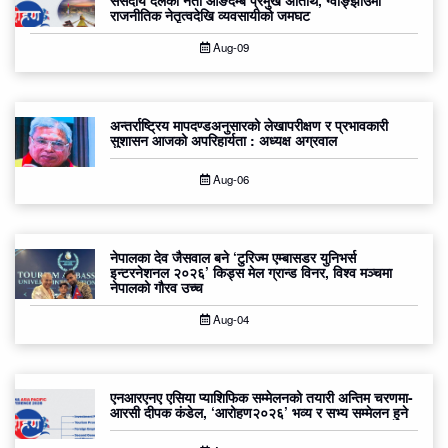
संसदीय दलका नेता आङदेम्बे प्रमुख अतिथि, ग्वाङ्झाउमा
राजनीतिक नेतृत्वदेखि व्यवसायीको जमघट
Aug-09
अन्तर्राष्ट्रिय मापदण्डअनुसारको लेखापरीक्षण र प्रभावकारी
सुशासन आजको अपरिहार्यता : अध्यक्ष अग्रवाल
Aug-06
नेपालका देव जैसवाल बने ‘टुरिज्म एम्बासडर युनिभर्स
इन्टरनेशनल २०२६’ किड्स मेल ग्रान्ड विनर, विश्व मञ्चमा
नेपालको गौरव उच्च
Aug-04
एनआरएनए एसिया प्याशिफिक सम्मेलनको तयारी अन्तिम चरणमा-
आरसी दीपक कंडेल, ‘आरोहण२०२६’ भव्य र सभ्य सम्मेलन हुने