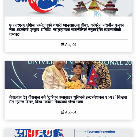
एनआरएनए एशिया सम्मेलनको तयारी ग्वाङ्झाउमा तीव्र, कांग्रेस संसदीय दलका
नेता आङदेम्बे प्रमुख अतिथि, ग्वाङ्झाउमा राजनीतिक नेतृत्वदेखि व्यवसायीको
जमघट
Aug-09
नेपालका देव जैसवाल बने ‘टुरिज्म एम्बासडर युनिभर्स इन्टरनेशनल २०२६’ किड्स
मेल ग्रान्ड विनर, विश्व मञ्चमा नेपालको गौरव उच्च
Aug-04