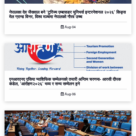
नेपालका देव जैसवाल बने ‘टुरिज्म एम्बासडर युनिभर्स इन्टरनेशनल २०२६’ किड्स
मेल ग्रान्ड विनर, विश्व मञ्चमा नेपालको गौरव उच्च
Aug-04
एनआरएनए एसिया प्याशिफिक सम्मेलनको तयारी अन्तिम चरणमा- आरसी दीपक
कंडेल, ‘आरोहण२०२६’ भव्य र सभ्य सम्मेलन हुने
Aug-06