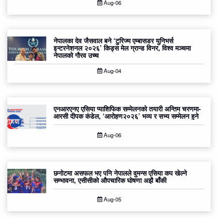
Aug-06
नेपालका देव जैसवाल बने ‘टुरिज्म एम्बासडर युनिभर्स
इन्टरनेशनल २०२६’ किड्स मेल ग्रान्ड विनर, विश्व मञ्चमा
नेपालको गौरव उच्च
Aug-04
एनआरएनए एसिया प्याशिफिक सम्मेलनको तयारी अन्तिम चरणमा-
आरसी दीपक कंडेल, ‘आरोहण२०२६’ भव्य र सभ्य सम्मेलन हुने
Aug-06
छनोटमा असफल भए पनि नेपालले वुमन्स एसिया कप खेल्ने
सम्भावना, एसीसीको औपचारिक घोषणा अझै बाँकी
Aug-05