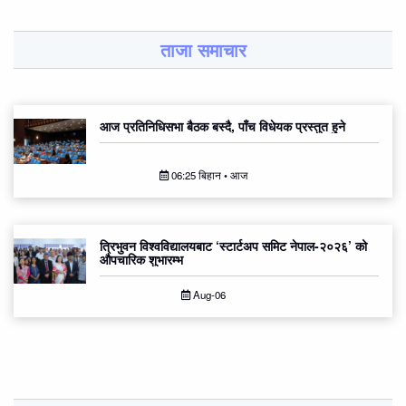
ताजा समाचार
आज प्रतिनिधिसभा बैठक बस्दै, पाँच विधेयक प्रस्तुत हुने
06:25 बिहान • आज
त्रिभुवन विश्वविद्यालयबाट ‘स्टार्टअप समिट नेपाल-२०२६’ को
औपचारिक शुभारम्भ
Aug-06