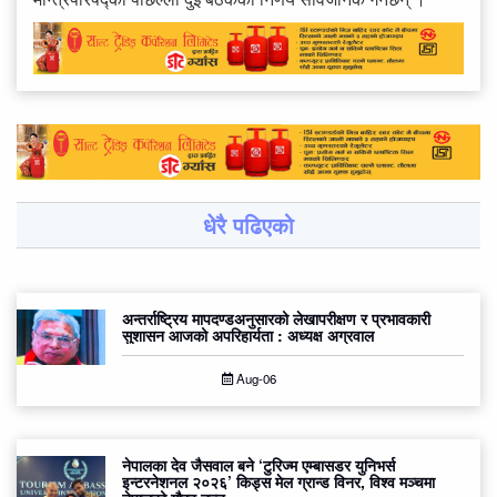
धेरै पढिएको
अन्तर्राष्ट्रिय मापदण्डअनुसारको लेखापरीक्षण र प्रभावकारी
सुशासन आजको अपरिहार्यता : अध्यक्ष अग्रवाल
Aug-06
नेपालका देव जैसवाल बने ‘टुरिज्म एम्बासडर युनिभर्स
इन्टरनेशनल २०२६’ किड्स मेल ग्रान्ड विनर, विश्व मञ्चमा