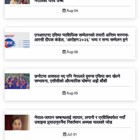
नेपालको गौरव उच्च
Aug-04
एनआरएनए एसिया प्याशिफिक सम्मेलनको तयारी अन्तिम चरणमा-
आरसी दीपक कंडेल, ‘आरोहण२०२६’ भव्य र सभ्य सम्मेलन हुने
Aug-06
छनोटमा असफल भए पनि नेपालले वुमन्स एसिया कप खेल्ने
सम्भावना, एसीसीको औपचारिक घोषणा अझै बाँकी
Aug-05
नेपाल-जापान सम्बन्धलाई व्यापार, लगानी र प्रविधिमार्फत नयाँ
उचाइमा पुर्‍याउनुपर्नेमा निवर्तमान अध्यक्ष मल्लको जोड
Jul-31