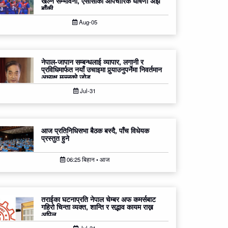
खेल्ने सम्भावना, एसीसीको औपचारिक घोषणा अझै
बाँकी
Aug-05
नेपाल-जापान सम्बन्धलाई व्यापार, लगानी र
प्रविधिमार्फत नयाँ उचाइमा पुर्‍याउनुपर्नेमा निवर्तमान
अध्यक्ष मल्लको जोड
Jul-31
आज प्रतिनिधिसभा बैठक बस्दै, पाँच विधेयक
प्रस्तुत हुने
06:25 बिहान • आज
तराईका घटनाप्रति नेपाल चेम्बर अफ कमर्सबाट
गहिरो चिन्ता व्यक्त, शान्ति र सद्भाव कायम राख्न
अपिल