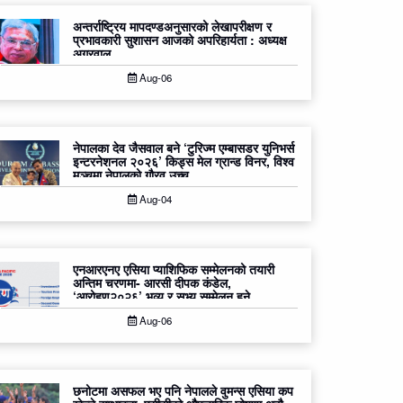
अन्तर्राष्ट्रिय मापदण्डअनुसारको लेखापरीक्षण र
प्रभावकारी सुशासन आजको अपरिहार्यता : अध्यक्ष
अग्रवाल
Aug-06
नेपालका देव जैसवाल बने ‘टुरिज्म एम्बासडर युनिभर्स
इन्टरनेशनल २०२६’ किड्स मेल ग्रान्ड विनर, विश्व
मञ्चमा नेपालको गौरव उच्च
Aug-04
एनआरएनए एसिया प्याशिफिक सम्मेलनको तयारी
अन्तिम चरणमा- आरसी दीपक कंडेल,
‘आरोहण२०२६’ भव्य र सभ्य सम्मेलन हुने
Aug-06
छनोटमा असफल भए पनि नेपालले वुमन्स एसिया कप