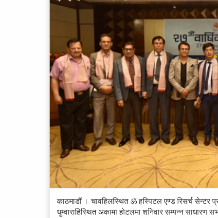
काठमाडौं । चावहिलस्थित ॐ हस्पिटल एण्ड रिसर्च सेन्टर प
धुम्वाराहिस्थित अकामा होटलमा शनिवार सम्पन्न साधारण सभा