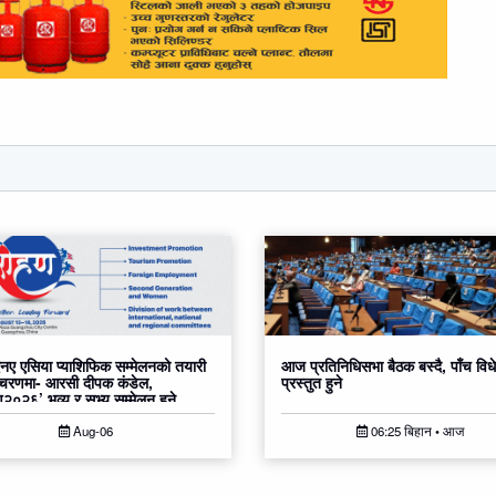
ए एसिया प्याशिफिक सम्मेलनको तयारी
आज प्रतिनिधिसभा बैठक बस्दै, पाँच वि
 चरणमा- आरसी दीपक कंडेल,
प्रस्तुत हुने
०२६’ भव्य र सभ्य सम्मेलन हुने
Aug-06
06:25 बिहान • आज