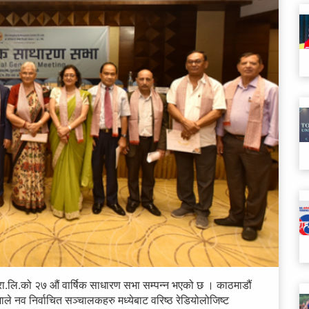
्रा.लि.को २७ औं वार्षिक साधारण सभा सम्पन्न भएको छ । काठमाडौं
ले नव निर्वाचित सञ्चालकहरु मध्येबाट वरिष्ठ रेडियोलोजिष्ट