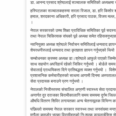
डा. आनन्द प्रसाद श्रेष्ठलाई सञ्चालक समितिको अध्यक्षमा 
हस्पिटलका सञ्चालकहरुमा सरला रिजाल, डा. हरि किशोर श्रेष्
हमाल, शरदकान्त अधिकारी, हरि प्रसाद पाठक, विजय मल्ल, बाब
।
नेपाल सरकारको उच्च शिक्षा प्राविधिक समितिका पूर्व सदस्य
तथा नेपाल चिकित्सक संघको पूर्व अध्यक्ष समेत रहिसक्नुभ
नवनियुक्त अध्यक्ष श्रेष्ठले निर्वाचन समितिलाई धन्यवाद ज
शेयरधनीरुलाई धन्यवाद तथा कृतज्ञता ज्ञापन गर्नुभएको थियो
सम्बोधनका क्रममा अध्यक्ष डा।श्रेष्ठले आफुले पाएको जिम्
साथ सहयोग अपरिहार्य रहेको जिकिर गर्नुभयो । बोर्डले समय 
सेवालाई प्राथमिकता दिने प्रतिबद्धता व्यक्त गर्नुभयो । विश
प्रशासनिक कर्मचारीहरुको साथमा आगामी दिनमा अस्पतालला
सेवा प्रदायक बनाउने प्रण गर्नुभयो ।
नेपालको निजीस्तरमा संचालित अग्रणी स्वास्थ्य सेवा प्रदा
अन्तर्गत दुर दराजका बिरामीकालागि समय समयमा दुर्गम जिल्ल
औषधि वितरण शिविर लगायतका अन्य चेतनामूलक विभिन्न कार
पछिल्लो समयमा नेपाल सरकार स्वास्थ्य तथा जनसंख्या मन्त्
मृगौला कमजोर भएका विरामीहरुको निःशुल्क डायलाईसिस से