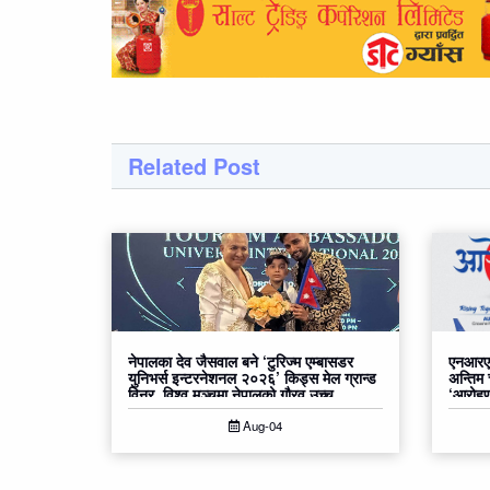
Related Post
नेपालका देव जैसवाल बने ‘टुरिज्म एम्बासडर
एनआरएन
युनिभर्स इन्टरनेशनल २०२६’ किड्स मेल ग्रान्ड
अन्तिम
विनर, विश्व मञ्चमा नेपालको गौरव उच्च
‘आरोहण२
Aug-04