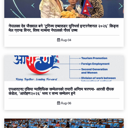
नेपालका देव जैसवाल बने ‘टुरिज्म एम्बासडर युनिभर्स इन्टरनेशनल २०२६’ किड्स
मेल ग्रान्ड विनर, विश्व मञ्चमा नेपालको गौरव उच्च
Aug-04
एनआरएनए एसिया प्याशिफिक सम्मेलनको तयारी अन्तिम चरणमा- आरसी दीपक
कंडेल, ‘आरोहण२०२६’ भव्य र सभ्य सम्मेलन हुने
Aug-06