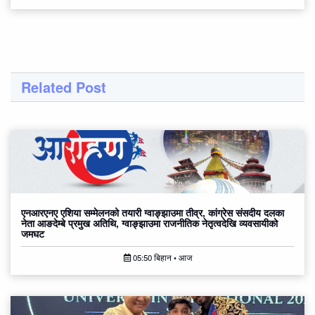
Related Post
एनआरएनए एशिया सम्मेलनको तयारी ग्वाङ्झाउमा तीव्र, कांग्रेस संसदीय दलका
नेता आङदेम्बे प्रमुख अतिथि, ग्वाङ्झाउमा राजनीतिक नेतृत्वदेखि व्यवसायीको
जमघट
05:50 बिहान • आज