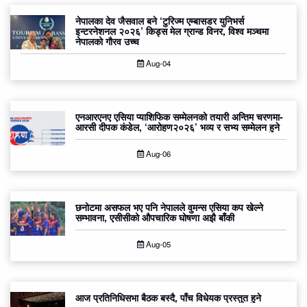
नेपालका देव जैसवाल बने ‘टुरिज्म एम्बासडर युनिभर्स
इन्टरनेशनल २०२६’ किड्स मेल ग्रान्ड विनर, विश्व मञ्चमा
नेपालको गौरव उच्च
Aug-04
एनआरएनए एसिया प्याशिफिक सम्मेलनको तयारी अन्तिम चरणमा-
आरसी दीपक कंडेल, ‘आरोहण२०२६’ भव्य र सभ्य सम्मेलन हुने
Aug-06
छनोटमा असफल भए पनि नेपालले वुमन्स एसिया कप खेल्ने
सम्भावना, एसीसीको औपचारिक घोषणा अझै बाँकी
Aug-05
आज प्रतिनिधिसभा बैठक बस्दै, पाँच विधेयक प्रस्तुत हुने