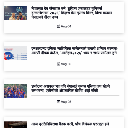
नेपालका देव जैसवाल बने ‘टुरिज्म एम्बासडर युनिभर्स
इन्टरनेशनल २०२६’ किड्स मेल ग्रान्ड विनर, विश्व मञ्चमा
नेपालको गौरव उच्च
Aug-04
एनआरएनए एसिया प्याशिफिक सम्मेलनको तयारी अन्तिम चरणमा-
आरसी दीपक कंडेल, ‘आरोहण२०२६’ भव्य र सभ्य सम्मेलन हुने
Aug-06
छनोटमा असफल भए पनि नेपालले वुमन्स एसिया कप खेल्ने
सम्भावना, एसीसीको औपचारिक घोषणा अझै बाँकी
Aug-05
आज प्रतिनिधिसभा बैठक बस्दै, पाँच विधेयक प्रस्तुत हुने