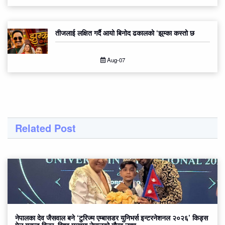
तीजलाई लक्षित गर्दै आयो बिनोद ढकालको ‘झुम्का कस्तो छ
Aug-07
Related Post
नेपालका देव जैसवाल बने ‘टुरिज्म एम्बासडर युनिभर्स इन्टरनेशनल २०२६’ किड्स
मेल ग्रान्ड विनर, विश्व मञ्चमा नेपालको गौरव उच्च