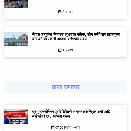
Aug-07
नेपाल वायुसेवा निगममा सुधारको संकेत, तीन वर्षभित्र ऋणमुक्त
बनाउने कार्यकारी अध्यक्ष श्रेष्ठको लक्ष्य
Aug-03
ताजा समाचार
प्रभु इन्स्योरेन्स प्रविधिमैत्री र ग्राहककेन्द्रित बन्दै अघि
बढिरहेको छ : अध्यक्ष मल्ल
07:50 बिहान • आज