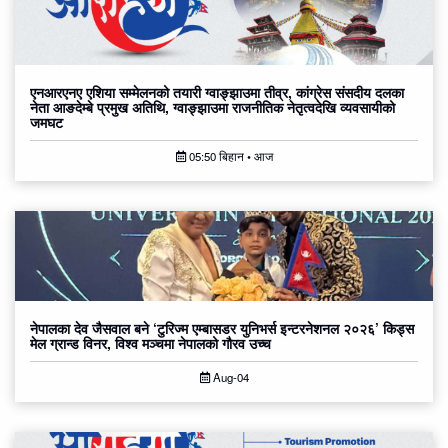
एनआरएनए एशिया सम्मेलनको तयारी ग्वाङ्झाउमा तीव्र, कांग्रेस संसदीय दलका
नेता आङदेम्बे प्रमुख अतिथि, ग्वाङ्झाउमा राजनीतिक नेतृत्वदेखि व्यवसायीको
जमघट
05:50 बिहान • आज
नेपालका देव जैसवाल बने ‘टुरिज्म एम्बासडर युनिभर्स इन्टरनेशनल २०२६’ किड्स
मेल ग्रान्ड विनर, विश्व मञ्चमा नेपालको गौरव उच्च
Aug-04