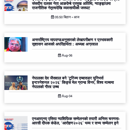
संसदीय दलका नेता आङदेम्बे प्रमुख अतिथि, ग्वाङ्झाउमा
राजनीतिक नेतृत्वदेखि व्यवसायीको जमघट
05:50 बिहान • आज
अन्तर्राष्ट्रिय मापदण्डअनुसारको लेखापरीक्षण र प्रभावकारी
सुशासन आजको अपरिहार्यता : अध्यक्ष अग्रवाल
Aug-06
नेपालका देव जैसवाल बने ‘टुरिज्म एम्बासडर युनिभर्स
इन्टरनेशनल २०२६’ किड्स मेल ग्रान्ड विनर, विश्व मञ्चमा
नेपालको गौरव उच्च
Aug-04
एनआरएनए एसिया प्याशिफिक सम्मेलनको तयारी अन्तिम चरणमा-
आरसी दीपक कंडेल, ‘आरोहण२०२६’ भव्य र सभ्य सम्मेलन हुने