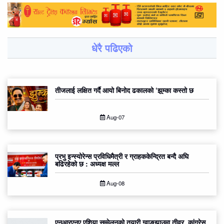
धेरै पढिएको
तीजलाई लक्षित गर्दै आयो बिनोद ढकालको ‘झुम्का कस्तो छ
Aug-07
प्रभु इन्स्योरेन्स प्रविधिमैत्री र ग्राहककेन्द्रित बन्दै अघि
बढिरहेको छ : अध्यक्ष मल्ल
Aug-08
एनआरएनए एशिया सम्मेलनको तयारी ग्वाङ्झाउमा तीव्र, कांग्रेस