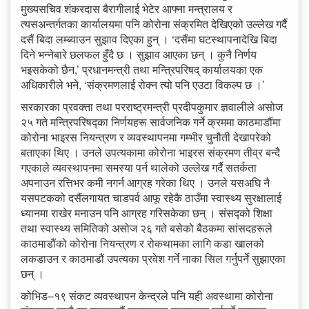
मुख्यसचिव शंकरदास बैरागीलाई भेटेर आफ्ना मन्त्रालय र
त्यसअन्तर्गतका कार्यालयमा पनि कोरोना संक्रमित देखिएको उल्लेख गर्दै
दसैं बिदा लम्ब्याउन सुझाव दिएका हुन् । ‘दसैंमा घटस्थापनादेखि बिदा
दिने भन्नेबारे छलफल हुँदै छ । सुझाव आएका छन् । कुनै निर्णय
भइसकेको छैन,’ प्रधानमन्त्री तथा मन्त्रिपरिषद् कार्यालयका एक
अधिकारीले भने, ‘संक्रमणलाई रोक्न त्यो पनि एउटा विकल्प छ ।’
सरकारका प्रवक्ता तथा परराष्ट्रमन्त्री प्रदीपकुमार ज्ञवालीले असोज
२५ गते मन्त्रिपरिषद्का निर्णयहरू सार्वजनिक गर्ने क्रममा काठमाडौंमा
कोरोना भाइरस नियन्त्रण र व्यवस्थापनमा गम्भीर चुनौती देखापरेको
बताएका थिए । उनले उपत्यकामा कोरोना भाइरस संक्रमण तीव्र बन्दै
गएकाले व्यवस्थापनमा समस्या पर्न थालेको उल्लेख गर्दै सतर्कता
अपनाउन रत्तिभर कमी नगर्न आग्रह गरेका थिए । उनले यसअघि नै
यसपटकको दसैंलगायत चाडपर्व आफू रहेकै ठाउँमा स्वास्थ्य सुरक्षालाई
ध्यानमा राखेर मनाउन पनि आग्रह गरिसकेका छन् । संसद्को शिक्षा
तथा स्वास्थ्य समितिको असोज २६ गते बसेको बैठकमा सांसदहरूले
काठमाडौंको कोरोना नियन्त्रण र रोकथामका लागि कडा खालको
लकडाउन र काठमाडौं उपत्यका प्रवेश गर्ने नाका सिल गर्नुपर्ने सुझाएका
छन् ।
कोभिड–१९ संकट व्यवस्थापन केन्द्रले पनि यही अवस्थामा कोरोना