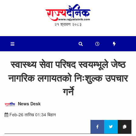
२१ श्रावण २०८३
स्वास्थ्य सेवा परिषद स्वयम्भूले जेष्ठ​
नाग​रिक ल​गाय​त​को निःशुल्क उप​चार​
ग​र्ने
News Desk
Feb-26 तारिख 01:34 बिहान