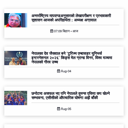
अन्तर्राष्ट्रिय मापदण्डअनुसारको लेखापरीक्षण र प्रभावकारी
सुशासन आजको अपरिहार्यता : अध्यक्ष अग्रवाल
07:09 बिहान • आज
नेपालका देव जैसवाल बने ‘टुरिज्म एम्बासडर युनिभर्स
इन्टरनेशनल २०२६’ किड्स मेल ग्रान्ड विनर, विश्व मञ्चमा
नेपालको गौरव उच्च
Aug-04
छनोटमा असफल भए पनि नेपालले वुमन्स एसिया कप खेल्ने
सम्भावना, एसीसीको औपचारिक घोषणा अझै बाँकी
Aug-05