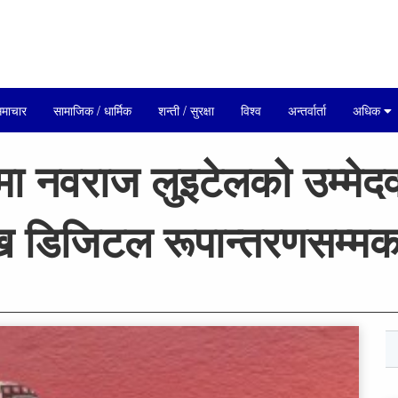
माचार
सामाजिक / धार्मिक
शन्ती / सुरक्षा
विश्व
अन्तर्वार्ता
अधिक
ा नवराज लुइटेलको उम्मेदव
ि डिजिटल रूपान्तरणसम्मका 