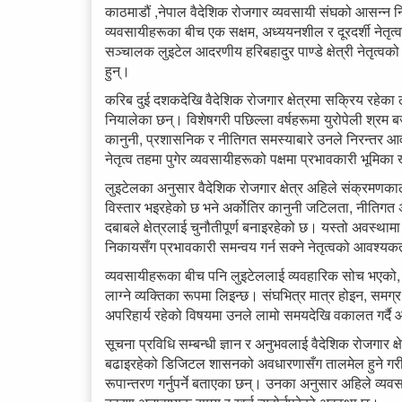
काठमाडौं ,नेपाल वैदेशिक रोजगार व्यवसायी संघको आसन्न नि
व्यवसायीहरूका बीच एक सक्षम, अध्ययनशील र दूरदर्शी नेतृत्
सञ्चालक लुइटेल आदरणीय हरिबहादुर पाण्डे क्षेत्री नेतृत्वक
हुन्।
करिब दुई दशकदेखि वैदेशिक रोजगार क्षेत्रमा सक्रिय रहेक
नियालेका छन्। विशेषगरी पछिल्ला वर्षहरूमा युरोपेली श्रम ब
कानुनी, प्रशासनिक र नीतिगत समस्याबारे उनले निरन्तर 
नेतृत्व तहमा पुगेर व्यवसायीहरूको पक्षमा प्रभावकारी भूमिका ख
लुइटेलका अनुसार वैदेशिक रोजगार क्षेत्र अहिले संक्रमणका
विस्तार भइरहेको छ भने अर्कोतिर कानुनी जटिलता, नीतिगत अ
दबाबले क्षेत्रलाई चुनौतीपूर्ण बनाइरहेको छ। यस्तो अवस्थामा
निकायसँग प्रभावकारी समन्वय गर्न सक्ने नेतृत्वको आवश्
व्यवसायीहरूका बीच पनि लुइटेललाई व्यवहारिक सोच भएको, स
लाग्ने व्यक्तिका रूपमा लिइन्छ। संघभित्र मात्र होइन, समग
अपरिहार्य रहेको विषयमा उनले लामो समयदेखि वकालत गर्दै
सूचना प्रविधि सम्बन्धी ज्ञान र अनुभवलाई वैदेशिक रोजगार क्
बढाइरहेको डिजिटल शासनको अवधारणासँग तालमेल हुने गरी वै
रूपान्तरण गर्नुपर्ने बताएका छन्। उनका अनुसार अहिले व्य