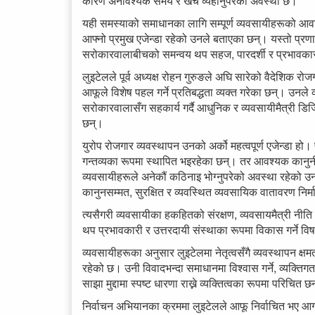
कारण अनावश्यक समय र खर्च व्यहोर्नुपरेको अवस्था छ।
यही समस्याको समाधानका लागि सम्पूर्ण व्यवसायीहरूको आव
आफ्नो प्रमुख एजेन्डा रहेको उनले बताएका छन्। यस्तो प्र
सरोकारवालाबीचको समन्वय थप सहज, पारदर्शी र प्रभावकार
लुइटेलले पूर्व अध्यक्ष रोहन गुरुङले अघि सारेको वैदेशिक र
आफूले विशेष पहल गर्ने प्रतिबद्धता व्यक्त गरेका छन्। उनले
सरोकारवालासँग सहकार्य गर्दै आधुनिक र व्यवसायीमैत्री डिजिट
छन्।
युरोप रोजगार व्यवस्थापन उनको अर्को महत्वपूर्ण एजेन्डा हो
गन्तव्यका रूपमा स्थापित भइरहेका छन्। तर आवश्यक कानुन
व्यवसायीहरूले अनेकौं कठिनाइ भोग्नुपरेको अवस्था रहेको उ
कानुनसम्मत, सुरक्षित र व्यवस्थित व्यवसायिक वातावरण निर
त्यसैगरी व्यवसायीका हकहितको संरक्षण, व्यवसायमैत्री नीत
थप प्रभावकारी र उत्तरदायी संस्थाका रूपमा विकास गर्ने 
व्यवसायीहरूका अनुसार लुइटेलमा नेतृत्वसँगै व्यवस्थापन क्षमता,
रहेको छ। उनी विवादभन्दा समाधानमा विश्वास गर्ने, व्यक्तिग
साझा मुद्दामा स्पष्ट धारणा राख्ने व्यक्तित्वका रूपमा परिचित छ
निर्वाचन अभियानका क्रममा लुइटेलले आफू निर्वाचित भए आगाम