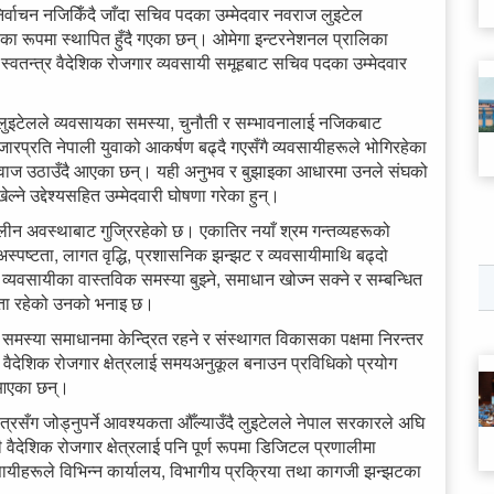
र्वाचन नजिकिँदै जाँदा सचिव पदका उम्मेदवार नवराज लुइटेल
वका रूपमा स्थापित हुँदै गएका छन्। ओमेगा इन्टरनेशनल प्रालिका
ो स्वतन्त्र वैदेशिक रोजगार व्यवसायी समूहबाट सचिव पदका उम्मेदवार
ा लुइटेलले व्यवसायका समस्या, चुनौती र सम्भावनालाई नजिकबाट
जारप्रति नेपाली युवाको आकर्षण बढ्दै गएसँगै व्यवसायीहरूले भोगिरहेका
आवाज उठाउँदै आएका छन्। यही अनुभव र बुझाइका आधारमा उनले संघको
ेल्ने उद्देश्यसहित उम्मेदवारी घोषणा गरेका हुन्।
लीन अवस्थाबाट गुज्रिरहेको छ। एकातिर नयाँ श्रम गन्तव्यहरूको
स्पष्टता, लागत वृद्धि, प्रशासनिक झन्झट र व्यवसायीमाथि बढ्दो
 व्यवसायीका वास्तविक समस्या बुझ्ने, समाधान खोज्न सक्ने र सम्बन्धित
यकता रहेको उनको भनाइ छ।
मस्या समाधानमा केन्द्रित रहने र संस्थागत विकासका पक्षमा निरन्तर
्र वैदेशिक रोजगार क्षेत्रलाई समयअनुकूल बनाउन प्रविधिको प्रयोग
 आएका छन्।
षेत्रसँग जोड्नुपर्ने आवश्यकता औँल्याउँदै लुइटेलले नेपाल सरकारले अघि
देशिक रोजगार क्षेत्रलाई पनि पूर्ण रूपमा डिजिटल प्रणालीमा
वसायीहरूले विभिन्न कार्यालय, विभागीय प्रक्रिया तथा कागजी झन्झटका