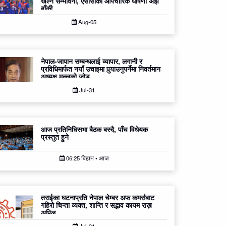
खेल्ने सम्भावना, एसीसीको औपचारिक घोषणा अझै
बाँकी
Aug-05
नेपाल-जापान सम्बन्धलाई व्यापार, लगानी र
प्रविधिमार्फत नयाँ उचाइमा पुर्‍याउनुपर्नेमा निवर्तमान
अध्यक्ष मल्लको जोड
Jul-31
आज प्रतिनिधिसभा बैठक बस्दै, पाँच विधेयक
प्रस्तुत हुने
06:25 बिहान • आज
तराईका घटनाप्रति नेपाल चेम्बर अफ कमर्सबाट
गहिरो चिन्ता व्यक्त, शान्ति र सद्भाव कायम राख्न
अपिल