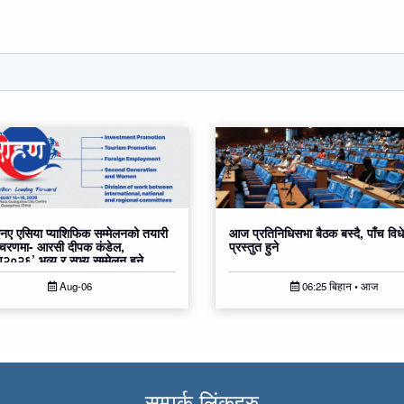
ए एसिया प्याशिफिक सम्मेलनको तयारी
आज प्रतिनिधिसभा बैठक बस्दै, पाँच वि
 चरणमा- आरसी दीपक कंडेल,
प्रस्तुत हुने
०२६’ भव्य र सभ्य सम्मेलन हुने
Aug-06
06:25 बिहान • आज
सम्पर्क लिंकहरु