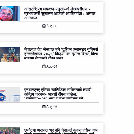
अन्तर्राष्ट्रिय मापदण्डअनुसारको लेखापरीक्षण र
प्रभावकारी सुशासन आजको अपरिहार्यता : अध्यक्ष
अग्रवाल
Aug-06
नेपालका देव जैसवाल बने ‘टुरिज्म एम्बासडर युनिभर्स
इन्टरनेशनल २०२६’ किड्स मेल ग्रान्ड विनर, विश्व
मञ्चमा नेपालको गौरव उच्च
Aug-04
एनआरएनए एसिया प्याशिफिक सम्मेलनको तयारी
अन्तिम चरणमा- आरसी दीपक कंडेल,
‘आरोहण२०२६’ भव्य र सभ्य सम्मेलन हुने
Aug-06
छनोटमा असफल भए पनि नेपालले वुमन्स एसिया कप