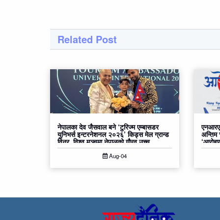
Related Post
नेपालका देव जैसवाल बने ‘टुरिज्म एम्बासडर
एनआरएन
युनिभर्स इन्टरनेशनल २०२६’ किड्स मेल ग्रान्ड
अन्तिम
विनर, विश्व मञ्चमा नेपालको गौरव उच्च
‘आरोहण२
Aug-04