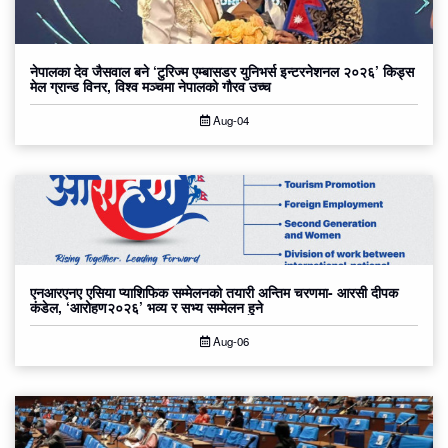
नेपालका देव जैसवाल बने ‘टुरिज्म एम्बासडर युनिभर्स इन्टरनेशनल २०२६’ किड्स
मेल ग्रान्ड विनर, विश्व मञ्चमा नेपालको गौरव उच्च
Aug-04
एनआरएनए एसिया प्याशिफिक सम्मेलनको तयारी अन्तिम चरणमा- आरसी दीपक
कंडेल, ‘आरोहण२०२६’ भव्य र सभ्य सम्मेलन हुने
Aug-06