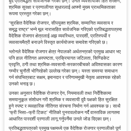
बुँदे प्रतिबद्धता सार्वजनिक गरेका छन्। उनले व्यवसायीको हित संरक्षण,
श्रमिक सुरक्षा र प्रणालीगत सुधारलाई आफ्नो मुख्य प्राथमिकताका
रूपमा प्रस्तुत गरेका छन्।
“सुरक्षित वैदेशिक रोजगार, सीपयुक्त श्रमिक, सम्मानित व्यवसाय र
समृद्ध राष्ट्र” भन्ने मूल नारासहित सार्वजनिक गरिएको प्रतिबद्धतापत्रमा
वैदेशिक रोजगार क्षेत्रलाई अझ व्यवस्थित, पारदर्शी, प्रतिस्पर्धी र
व्यवसायमैत्री बनाउने विस्तृत कार्ययोजना समावेश गरिएको छ।
भ्लोनले वैदेशिक रोजगार क्षेत्र नेपालको अर्थतन्त्रको प्रमुख आधार भए
पनि हाल नीतिगत अस्पष्टता, प्रक्रियागत जटिलता, सिण्डिकेट
प्रवृत्ति, ठगी तथा श्रमिक-व्यवसायी-सरकारबीचको अविश्वासका कारण
गम्भीर चुनौती भोगिरहेको उल्लेख गरेका छन्। यस्ता समस्या समाधान
गर्न संघभित्रबाट सक्षम, इमानदार र परिणाममुखी नेतृत्व आवश्यक रहेको
उनको भनाइ छ।
उनका अनुसार वैदेशिक रोजगार ऐन, नियमावली तथा निर्देशिकामा
समयानुकूल संशोधन गरी श्रमिक र व्यवसायी दुवै पक्षको हित सुरक्षित
हुने स्पष्ट र व्यवहारिक नीतिगत संरचना निर्माण गर्न आवश्यक छ। साथै
‘फ्री भिसा–फ्री टिकट’ नीतिको पुनरावलोकन गर्दै वास्तविक लागतमा
आधारित पारदर्शी प्रणाली लागू गर्नुपर्नेमा उनले जोड दिएका छन्।
प्रतिबद्धतापत्रको प्रमुख पक्षमध्ये एक वैदेशिक रोजगार प्रणालीको पूर्ण