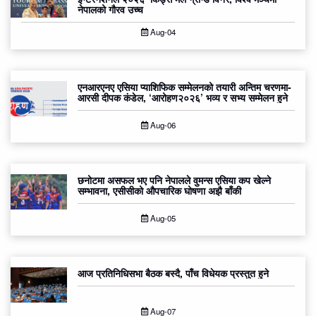
नेपालको गौरव उच्च
Aug-04
एनआरएनए एसिया प्याशिफिक सम्मेलनको तयारी अन्तिम चरणमा-
आरसी दीपक कंडेल, ‘आरोहण२०२६’ भव्य र सभ्य सम्मेलन हुने
Aug-06
छनोटमा असफल भए पनि नेपालले वुमन्स एसिया कप खेल्ने
सम्भावना, एसीसीको औपचारिक घोषणा अझै बाँकी
Aug-05
आज प्रतिनिधिसभा बैठक बस्दै, पाँच विधेयक प्रस्तुत हुने
Aug-07