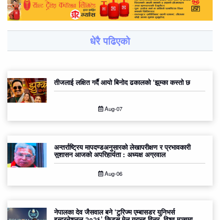
धेरै पढिएको
तीजलाई लक्षित गर्दै आयो बिनोद ढकालको ‘झुम्का कस्तो छ
Aug-07
अन्तर्राष्ट्रिय मापदण्डअनुसारको लेखापरीक्षण र प्रभावकारी
सुशासन आजको अपरिहार्यता : अध्यक्ष अग्रवाल
Aug-06
नेपालका देव जैसवाल बने ‘टुरिज्म एम्बासडर युनिभर्स
इन्टरनेशनल २०२६’ किड्स मेल ग्रान्ड विनर, विश्व मञ्चमा