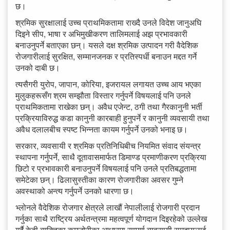
छ।
श्रमिक सुरक्षालाई उच्च प्राथमिकतामा राख्दै उनले विदेश जानुअघि
दिइने सीप, भाषा र अभिमुखीकरण तालिमलाई अझ प्रभावकारी
बनाउनुपर्ने बताएका छन्। यसले दक्ष श्रमिक उत्पादन गरी वैदेशिक
रोजगारीलाई सुरक्षित, सम्मानजनक र प्रतिस्पर्धी बनाउन मद्दत गर्ने
उनको दाबी छ।
त्यसैगरी युरोप, जापान, कोरिया, इजरायल लगायत उच्च आय भएका
मुलुकहरूसँग श्रम सम्झौता विस्तार गर्नुपर्ने विषयलाई पनि उनले
प्राथमिकतामा राखेका छन्। अवैध एजेन्ट, ठगी तथा गैरकानुनी भर्ती
प्रक्रियाविरुद्ध कडा कानुनी कारबाही हुनुपर्ने र कानुनी व्यवसायी तथा
अवैध दलालबीच स्पष्ट भिन्नता कायम गर्नुपर्ने उनको भनाइ छ।
सरकार, व्यवसायी र श्रमिक प्रतिनिधिबीच नियमित संवाद संयन्त्र
स्थापना गर्नुपर्ने, साथै दूतावासमार्फत डिमाण्ड प्रमाणीकरण प्रक्रिया
छिटो र प्रभावकारी बनाउनुपर्ने विषयलाई पनि उनले प्रतिबद्धतामा
समेटेका छन्। ढिलासुस्तीका कारण रोजगारीका अवसर गुम्ने
अवस्थाको अन्त्य गर्नुपर्ने उनको धारणा छ।
भ्लोनले वैदेशिक रोजगार क्षेत्रले लाखौं नेपालीलाई रोजगारी प्रदान
गर्नुका साथै राष्ट्रिय अर्थतन्त्रमा महत्वपूर्ण योगदान दिइरहेको उल्लेख
गर्दै केही व्यक्तिका कमजोरीका आधारमा सम्पूर्ण व्यवसायी समुदायलाई