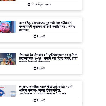
07:29 बेलुका • आज
अन्तर्राष्ट्रिय मापदण्डअनुसारको लेखापरीक्षण र
प्रभावकारी सुशासन आजको अपरिहार्यता : अध्यक्ष
अग्रवाल
Aug-06
नेपालका देव जैसवाल बने ‘टुरिज्म एम्बासडर युनिभर्स
इन्टरनेशनल २०२६’ किड्स मेल ग्रान्ड विनर, विश्व
मञ्चमा नेपालको गौरव उच्च
Aug-04
एनआरएनए एसिया प्याशिफिक सम्मेलनको तयारी
अन्तिम चरणमा- आरसी दीपक कंडेल,
‘आरोहण२०२६’ भव्य र सभ्य सम्मेलन हुने
Aug-06