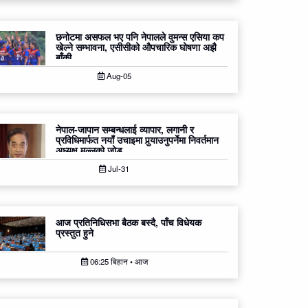
छनोटमा असफल भए पनि नेपालले वुमन्स एसिया कप
खेल्ने सम्भावना, एसीसीको औपचारिक घोषणा अझै
बाँकी
Aug-05
नेपाल-जापान सम्बन्धलाई व्यापार, लगानी र
प्रविधिमार्फत नयाँ उचाइमा पुर्‍याउनुपर्नेमा निवर्तमान
अध्यक्ष मल्लको जोड
Jul-31
आज प्रतिनिधिसभा बैठक बस्दै, पाँच विधेयक
प्रस्तुत हुने
06:25 बिहान • आज