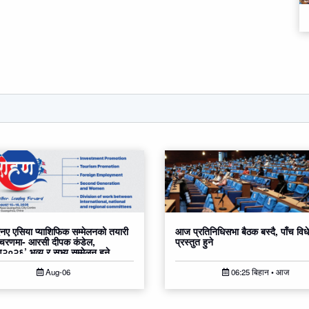
ए एसिया प्याशिफिक सम्मेलनको तयारी
आज प्रतिनिधिसभा बैठक बस्दै, पाँच वि
 चरणमा- आरसी दीपक कंडेल,
प्रस्तुत हुने
०२६’ भव्य र सभ्य सम्मेलन हुने
Aug-06
06:25 बिहान • आज