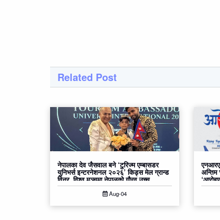
Related Post
नेपालका देव जैसवाल बने ‘टुरिज्म एम्बासडर
एनआरएन
युनिभर्स इन्टरनेशनल २०२६’ किड्स मेल ग्रान्ड
अन्तिम
विनर, विश्व मञ्चमा नेपालको गौरव उच्च
‘आरोहण२
Aug-04