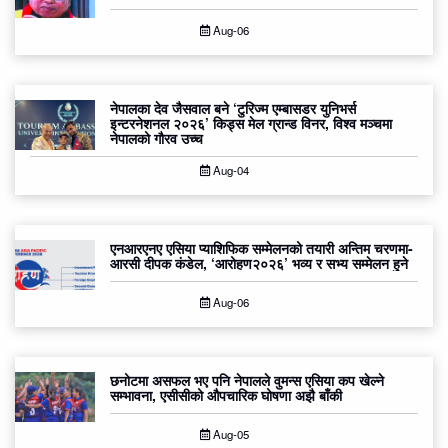
Aug-06
नेपालका देव जैसवाल बने ‘टुरिज्म एम्बासडर युनिभर्स
इन्टरनेशनल २०२६’ किड्स मेल ग्रान्ड विनर, विश्व मञ्चमा
नेपालको गौरव उच्च
Aug-04
एनआरएनए एसिया प्याशिफिक सम्मेलनको तयारी अन्तिम चरणमा-
आरसी दीपक कंडेल, ‘आरोहण२०२६’ भव्य र सभ्य सम्मेलन हुने
Aug-06
छनोटमा असफल भए पनि नेपालले वुमन्स एसिया कप खेल्ने
सम्भावना, एसीसीको औपचारिक घोषणा अझै बाँकी
Aug-05