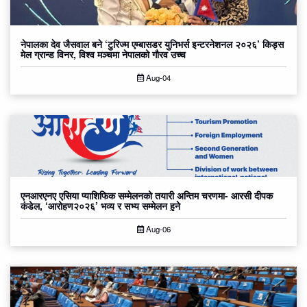
नेपालका देव जैसवाल बने ‘टुरिज्म एम्बासडर युनिभर्स इन्टरनेशनल २०२६’ किड्स
मेल ग्रान्ड विनर, विश्व मञ्चमा नेपालको गौरव उच्च
Aug-04
एनआरएनए एसिया प्याशिफिक सम्मेलनको तयारी अन्तिम चरणमा- आरसी दीपक
कंडेल, ‘आरोहण२०२६’ भव्य र सभ्य सम्मेलन हुने
Aug-06