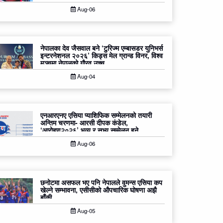
Aug-06
नेपालका देव जैसवाल बने ‘टुरिज्म एम्बासडर युनिभर्स
इन्टरनेशनल २०२६’ किड्स मेल ग्रान्ड विनर, विश्व
मञ्चमा नेपालको गौरव उच्च
Aug-04
एनआरएनए एसिया प्याशिफिक सम्मेलनको तयारी
अन्तिम चरणमा- आरसी दीपक कंडेल,
‘आरोहण२०२६’ भव्य र सभ्य सम्मेलन हुने
Aug-06
छनोटमा असफल भए पनि नेपालले वुमन्स एसिया कप
खेल्ने सम्भावना, एसीसीको औपचारिक घोषणा अझै
बाँकी
Aug-05