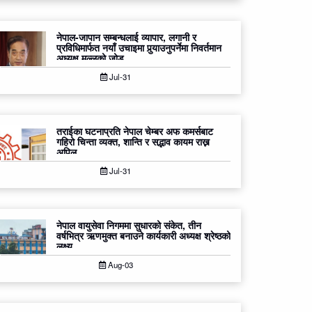
नेपाल-जापान सम्बन्धलाई व्यापार, लगानी र
प्रविधिमार्फत नयाँ उचाइमा पुर्‍याउनुपर्नेमा निवर्तमान
अध्यक्ष मल्लको जोड
Jul-31
तराईका घटनाप्रति नेपाल चेम्बर अफ कमर्सबाट
गहिरो चिन्ता व्यक्त, शान्ति र सद्भाव कायम राख्न
अपिल
Jul-31
नेपाल वायुसेवा निगममा सुधारको संकेत, तीन
वर्षभित्र ऋणमुक्त बनाउने कार्यकारी अध्यक्ष श्रेष्ठको
लक्ष्य
Aug-03