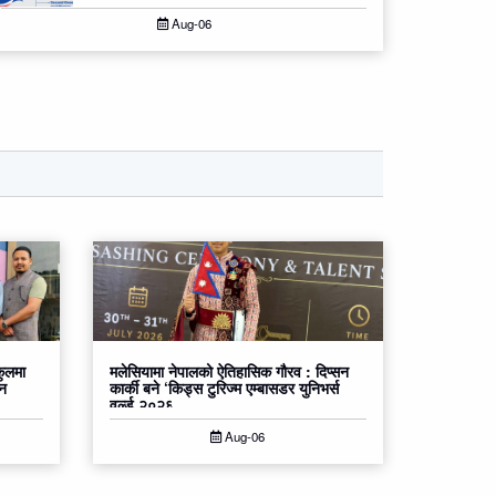
Aug-06
कुलमा
मलेसियामा नेपालको ऐतिहासिक गौरव : दिप्सन
्न
कार्की बने ‘किड्स टुरिज्म एम्बासडर युनिभर्स
वर्ल्ड २०२६
Aug-06