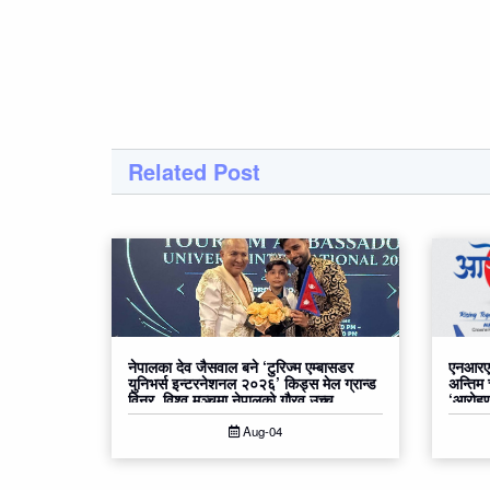
Related Post
नेपालका देव जैसवाल बने ‘टुरिज्म एम्बासडर
एनआरएन
युनिभर्स इन्टरनेशनल २०२६’ किड्स मेल ग्रान्ड
अन्तिम
विनर, विश्व मञ्चमा नेपालको गौरव उच्च
‘आरोहण२
Aug-04