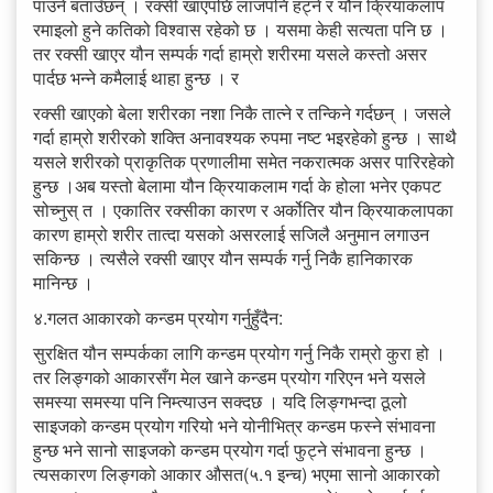
पाउने बताउँछन् । रक्सी खाएपछि लाजपनि हट्ने र यौन क्रियाकलाप
रमाइलो हुने कतिको विश्वास रहेको छ । यसमा केही सत्यता पनि छ ।
तर रक्सी खाएर यौन सम्पर्क गर्दा हाम्रो शरीरमा यसले कस्तो असर
पार्दछ भन्ने कमैलाई थाहा हुन्छ । र
रक्सी खाएको बेला शरीरका नशा निकै तात्ने र तन्किने गर्दछन् । जसले
गर्दा हाम्रो शरीरको शक्ति अनावश्यक रुपमा नष्ट भइरहेको हुन्छ । साथै
यसले शरीरको प्राकृतिक प्रणालीमा समेत नकरात्मक असर पारिरहेको
हुन्छ ।अब यस्तो बेलामा यौन क्रियाकलाम गर्दा के होला भनेर एकपट
सोच्नुस् त । एकातिर रक्सीका कारण र अर्कोतिर यौन क्रियाकलापका
कारण हाम्रो शरीर तात्दा यसको असरलाई सजिलै अनुमान लगाउन
सकिन्छ । त्यसैले रक्सी खाएर यौन सम्पर्क गर्नु निकै हानिकारक
मानिन्छ ।
४.गलत आकारको कन्डम प्रयोग गर्नुहुँदैन:
सुरक्षित यौन सम्पर्कका लागि कन्डम प्रयोग गर्नु निकै राम्रो कुरा हो ।
तर लिङ्गको आकारसँग मेल खाने कन्डम प्रयोग गरिएन भने यसले
समस्या समस्या पनि निम्त्याउन सक्दछ । यदि लिङ्गभन्दा ठूलो
साइजको कन्डम प्रयोग गरियो भने योनीभित्र कन्डम फस्ने संभावना
हुन्छ भने सानो साइजको कन्डम प्रयोग गर्दा फुट्ने संभावना हुन्छ ।
त्यसकारण लिङ्गको आकार औसत(५.१ इन्च) भएमा सानो आकारको