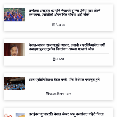
छनोटमा असफल भए पनि नेपालले वुमन्स एसिया कप खेल्ने
सम्भावना, एसीसीको औपचारिक घोषणा अझै बाँकी
Aug-05
नेपाल-जापान सम्बन्धलाई व्यापार, लगानी र प्रविधिमार्फत नयाँ
उचाइमा पुर्‍याउनुपर्नेमा निवर्तमान अध्यक्ष मल्लको जोड
Jul-31
आज प्रतिनिधिसभा बैठक बस्दै, पाँच विधेयक प्रस्तुत हुने
06:25 बिहान • आज
तराईका घटनाप्रति नेपाल चेम्बर अफ कमर्सबाट गहिरो चिन्ता