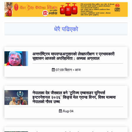
धेरै पढिएको
अन्तर्राष्ट्रिय मापदण्डअनुसारको लेखापरीक्षण र प्रभावकारी
सुशासन आजको अपरिहार्यता : अध्यक्ष अग्रवाल
07:09 बिहान • आज
नेपालका देव जैसवाल बने ‘टुरिज्म एम्बासडर युनिभर्स
इन्टरनेशनल २०२६’ किड्स मेल ग्रान्ड विनर, विश्व मञ्चमा
नेपालको गौरव उच्च
Aug-04