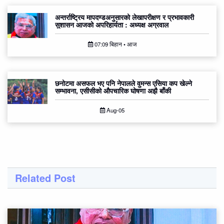
अन्तर्राष्ट्रिय मापदण्डअनुसारको लेखापरीक्षण र प्रभावकारी
सुशासन आजको अपरिहार्यता : अध्यक्ष अग्रवाल
07:09 बिहान • आज
छनोटमा असफल भए पनि नेपालले वुमन्स एसिया कप खेल्ने
सम्भावना, एसीसीको औपचारिक घोषणा अझै बाँकी
Aug-05
Related Post