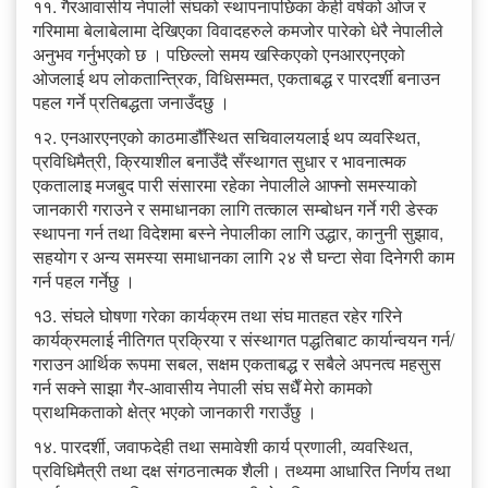
११. गैरआवासीय नेपाली संघको स्थापनापछिका केही वर्षको ओज र
गरिमामा बेलाबेलामा देखिएका विवादहरुले कमजोर पारेको धेरै नेपालीले
अनुभव गर्नुभएको छ । पछिल्लो समय खस्किएको एनआरएनएको
ओजलाई थप लोकतान्त्रिक, विधिसम्मत, एकताबद्ध र पारदर्शी बनाउन
पहल गर्ने प्रतिबद्धता जनाउँदछु ।
१२. एनआरएनएको काठमाडौँस्थित सचिवालयलाई थप व्यवस्थित,
प्रविधिमैत्री, क्रियाशील बनाउँदै सँस्थागत सुधार र भावनात्मक
एकतालाइ मजबुद पारी संसारमा रहेका नेपालीले आफ्नो समस्याको
जानकारी गराउने र समाधानका लागि तत्काल सम्बोधन गर्ने गरी डेस्क
स्थापना गर्न तथा विदेशमा बस्ने नेपालीका लागि उद्धार, कानुनी सुझाव,
सहयोग र अन्य समस्या समाधानका लागि २४ सै घन्टा सेवा दिनेगरी काम
गर्न पहल गर्नेछु ।
१3. संघले घोषणा गरेका कार्यक्रम तथा संघ मातहत रहेर गरिने
कार्यक्रमलाई नीतिगत प्रक्रिया र संस्थागत पद्धतिबाट कार्यान्वयन गर्न/
गराउन आर्थिक रूपमा सबल, सक्षम एकताबद्ध र सबैले अपनत्व महसुस
गर्न सक्ने साझा गैर-आवासीय नेपाली संघ सधैँ मेरो कामको
प्राथमिकताको क्षेत्र भएको जानकारी गराउँछु ।
१४. पारदर्शी, जवाफदेही तथा समावेशी कार्य प्रणाली, व्यवस्थित,
प्रविधिमैत्री तथा दक्ष संगठनात्मक शैली। तथ्यमा आधारित निर्णय तथा