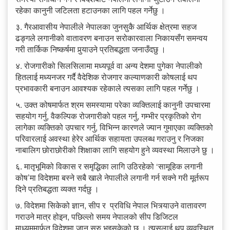
रहेका कानुनी जटिलता हटाउनका लागि पहल गर्नेछु ।
३. गैरआवासीय नेपालीले नेपालका जुनसुकै आर्थिक क्षेत्रमा सहज
ढङ्गले लगानीको वातावरण बनाउन सरोकारवाला निकायसँग समन्वय
गरी तार्किक निष्कर्षमा पुर्‍याउने प्रतिबद्धता जनाउँदछु ।
४. रोजगारीको सिलसिलामा मध्यपूर्व वा अन्य देशमा पुगेका नेपालीको
हितलाई मध्यनजर गर्दै वैदेशिक रोजगार कल्याणकारी कोषलाई थप
प्रभावकारी बनाउन आवश्यक रहेकाले त्यसका लागि पहल गर्नेछु ।
५. उक्त कोषमार्फत श्रम समस्यामा परेका व्यक्तिलाई कानुनी उपचारमा
सहयोग गर्नु, वैकल्पिक रोजगारीको पहल गर्नु, गम्भीर प्रकृतिको रोग
लागेका व्यक्तिको उपचार गर्नु, विभिन्न कारणले ज्यान गुमाएका व्यक्तिको
परिवारलाई अवस्था हेरेर आर्थिक सहायता उपलब्ध गराउनु र निजका
नाबालिग छोराछोरीको शिक्षाका लागि सहयोग हुने व्यवस्था मिलाउने छु ।
६. मातृभूमिको विकास र समृद्धिका लागि उठिरहेको ‘सामूहिक लगानी
कोष’मा विदेशमा बस्ने सबै खाले नेपालीले लगानी गर्न सक्ने गरी मूर्तरूप
दिने प्रतिबद्धता व्यक्त गर्दछु ।
७. विदेशमा सिकेको ज्ञान, सीप र प्रविधि नेपाल भित्र्याउने वातावरण
गराउने मात्र होइन, पछिल्लो समय नेपालको सीप डिजिटल
माध्यममार्फत विदेशमा जान सुरु भइसकेको छ । त्यसलाई थप व्यवस्थित