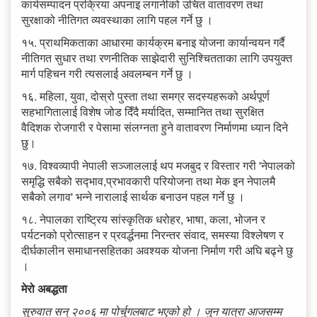
कार्यसम्पादन प्रक्रिया अपनाइ लगानीको उचित वातावरण तथा
सुरक्षाको नीतिगत व्यवस्थाका लागि पहल गर्ने छु ।
१५. प्राथमिकताका आधारमा कार्यक्रम बनाइ योजना कार्यान्वयन गर्दै
नीतिगत सुधार तथा रणनीतिक साझेदारी सुनिश्चितताका लागि उपयुक्त
मार्ग पहिचन गरी त्यसलाई अवलम्बन गर्ने छु ।
१६. महिला, युवा, दोस्रो पुस्ता तथा समग्र सदस्यहरूको अर्थपूर्ण
सहभागितालाई विशेष जोड दिँदै मर्यादित, सम्मानित तथा सुरक्षित
वैदिशक रोजगारी र पेसामा संलग्नता हुने वातावरण निर्माणमा ध्यान दिने
छु।
१७. विश्वव्यापी नेपाली सञ्जाललाई थप मजबुद र विस्तार गरी 'नेपालको
समृद्धि सबैको सद्‍भाव,प्रभावकारी परियोजना तथा मेक इन नेपालमै
सबैको लगाव' भन्ने नारालाई सार्थक बनाउन पहल गर्ने छु ।
१८. नेपालका राष्ट्रिय सांस्कृतिक धरोहर, भाषा, कला, भोजन र
पर्यटनको प्रोत्साहन र प्रवर्द्धनमा निरन्तर संवाद, समस्या विश्लेषण र
दीर्घकालीन समाधानसहितका अवश्यक योजना निर्माण गरी अघि बढ्ने छु
।
मेरो अबद्धता
सुरुवात सन् २००६ मा पोर्चुगलबाट भएको हो । जुन यात्रा आजसम्म