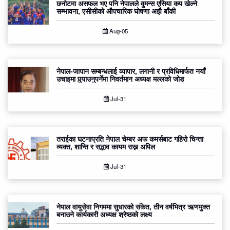
छनोटमा असफल भए पनि नेपालले वुमन्स एसिया कप खेल्ने
सम्भावना, एसीसीको औपचारिक घोषणा अझै बाँकी
Aug-05
नेपाल-जापान सम्बन्धलाई व्यापार, लगानी र प्रविधिमार्फत नयाँ
उचाइमा पुर्‍याउनुपर्नेमा निवर्तमान अध्यक्ष मल्लको जोड
Jul-31
तराईका घटनाप्रति नेपाल चेम्बर अफ कमर्सबाट गहिरो चिन्ता
व्यक्त, शान्ति र सद्भाव कायम राख्न अपिल
Jul-31
नेपाल वायुसेवा निगममा सुधारको संकेत, तीन वर्षभित्र ऋणमुक्त
बनाउने कार्यकारी अध्यक्ष श्रेष्ठको लक्ष्य