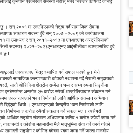
ालीलाई कुनैपनि प्रकारको समस्या नहोस् भनेर निरन्तर कार्यगर्दै जानेछु
 छु । सन् २००१ मा एनएडिएफको नेतृत्व गर्दै सामाजिक सेवामा
स्थापक साधारण सदस्य हुँदै सन् २००७ –२००९ को कार्यकालमा
११ मा उपाध्यक्ष र सन् २०११–२०१३ मा एनआरएनए अस्ट्रेलियाको
 ९आइसिसी सदस्य९ २०२१–२०२३एनआरएनए आईसीसीका उपमहासचिव हुदै
मा छु।
बाट आफूलाई एनआरएनए भित्र स्थापित गर्न सफल भएको छु। मेरो
बरको सामाजिक कल्याणकारी कोषको स्थापना गर्दै नेपाली समुदायको
स्तै, सातौ ओशिनिया क्षेत्रीय सम्मेलन भब्य र सभ्य रुपमा सिड्नीमा
इनभेष्टमेन्ट अन्तर्गत २७ करोड रुपैयाँ अस्ट्रेलियाबाट संकलन गर्न
क्रममा एनआरएनएको भवन निर्माणको लागि आर्थिक संकलन अभियान
री दिईएको थियो । एनआरएनएको केन्द्रीय भवन निर्माणको लागि
ै भवन निर्माणमा २ करोड रुपैयाँ संकलन गर्न सफल भए । त्यसैगरी
ो आर्थिक सहयोग संकलन अभियानमा करिव १ करोड रुपैयाँ जम्मा गर्न
बन्दी र कोरोना महामारीमा मैले मातृभूमिमा सेवा गर्ने कार्य गरेको
थ्य सामाग्री सहयोग र कोभिड कोषमा रकम जम्मा गर्ने जस्ता मानवीय