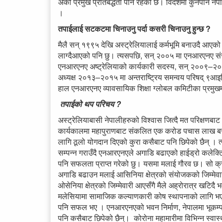
अर्को प्रमुख प्रतिबद्धता पनि रहेको छ। विदेशमा कुनैपनि नेप
।
तपाईलाई सटकटमा चिनाउनु पर्दा कसरी चिनाउनु हुन्छ ?
मैलै सन् १९९५ देखि अस्ट्रेलियालाई कर्मभूमि बनाउदै आएको
लाग्दैआएको पनि छु। त्यसपछि, सन् २००५ मा एनआरएनए सं
एनआरएनए अष्ट्रेलियाको कार्यकारी सदस्य, सन् २००९–२०
अध्यक्ष २०१३–२०१५ मा अन्तराष्ट्रिय समन्वय परिषद्
हाल एनआरएनए व्यावसायिक शिक्षा ग्लोबल कमिटीका प्रमुख
तपाईको थप परिचय ?
अस्ट्रेलियाबासी नेपालीहरुको विश्वास जित्दै मत परिक्षण
कार्यकालमा महापुराणबाट संकलित एक करोड पचास लाख बरा
लागि ठूलो योगदान दिएको कुरा कसैबाट पनि छिपेको छैन् । त्य
सम्पन्न गराउँदै एनआरएनएले अगाडि बढाएको हाईड्रो कलेक्टिभ 
पनि सफलता प्राप्त गरेको छु। यसमा मलाई गौरव छ। सो 
अगाडि बढाउन मलाई आसिनिया क्षेत्रको संयोजकको जिम्मेवा
ओसेनिया क्षेत्रको जिम्मेवारी आएसँगै मैले अह्रोरात्र खटिद
मलेसियामा सामाजिक कल्याणकारी कोष स्थापनाको लागि भएक
पनि सफल भए । एनआरएनएको भवन निर्माण, नेपालमा भूकम्प, नाका
पनि कसैबाट छिपेको छैन्। कोरोना महामारीमा विभिन्न स्वास्