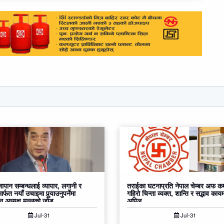
ापान सम्बन्धलाई व्यापार, लगानी र
तराईका घटनाप्रति नेपाल चेम्बर अफ कम
ार्फत नयाँ उचाइमा पुर्‍याउनुपर्नेमा
गहिरो चिन्ता व्यक्त, शान्ति र सद्भाव कायम
ान अध्यक्ष मल्लको जोड
अपिल
Jul-31
Jul-31