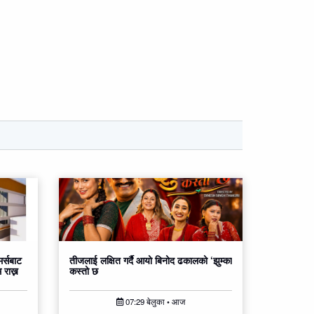
र्सबाट
तीजलाई लक्षित गर्दै आयो बिनोद ढकालको ‘झुम्का
 राख्न
कस्तो छ
07:29 बेलुका • आज