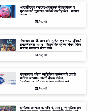
अन्तर्राष्ट्रिय मापदण्डअनुसारको लेखापरीक्षण र
प्रभावकारी सुशासन आजको अपरिहार्यता : अध्यक्ष
अग्रवाल
Aug-06
नेपालका देव जैसवाल बने ‘टुरिज्म एम्बासडर युनिभर्स
इन्टरनेशनल २०२६’ किड्स मेल ग्रान्ड विनर, विश्व
मञ्चमा नेपालको गौरव उच्च
Aug-04
एनआरएनए एसिया प्याशिफिक सम्मेलनको तयारी
अन्तिम चरणमा- आरसी दीपक कंडेल,
‘आरोहण२०२६’ भव्य र सभ्य सम्मेलन हुने
Aug-06
छनोटमा असफल भए पनि नेपालले वुमन्स एसिया कप