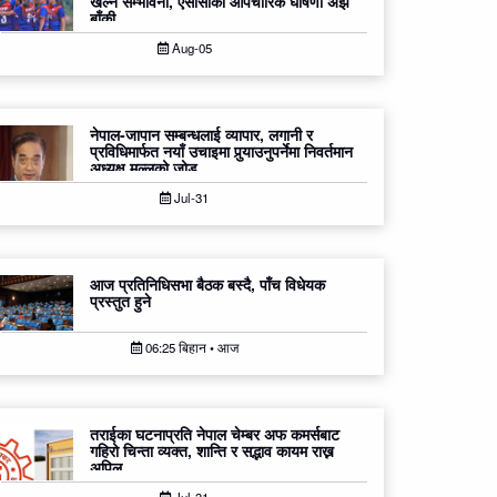
खेल्ने सम्भावना, एसीसीको औपचारिक घोषणा अझै
बाँकी
Aug-05
नेपाल-जापान सम्बन्धलाई व्यापार, लगानी र
प्रविधिमार्फत नयाँ उचाइमा पुर्‍याउनुपर्नेमा निवर्तमान
अध्यक्ष मल्लको जोड
Jul-31
आज प्रतिनिधिसभा बैठक बस्दै, पाँच विधेयक
प्रस्तुत हुने
06:25 बिहान • आज
तराईका घटनाप्रति नेपाल चेम्बर अफ कमर्सबाट
गहिरो चिन्ता व्यक्त, शान्ति र सद्भाव कायम राख्न
अपिल