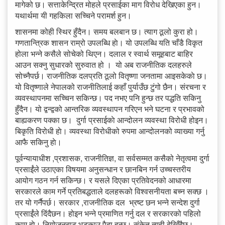
मागेको छ। सत्ताकेन्द्रित मोहले प्रसाईका माग विरोध देखिएका हुन।
यथार्थमा यी गहकिला सच्चिने परामर्श हुन।
शासनमा कोही स्थिर हुँदैन। समय बलबान छ। त्याग ठूलो कुरा हो।
गणतान्त्रिक शासन राम्रो उपलब्धि हाे। यो उपलब्धि यति चाँडै विकृत
होला भन्ने कसैले सोचेको थिएन। दलाल र स्वार्थ समूहबाट बाहिर
आउन सक्नु सुधारको सुरुवात हो । यो अब राजनीतिक दलहरुले
सोच्नैपर्छ। राजनीतिक दलप्रति ठूलो वितृष्णा जनतामा आइसकेकाे छ।
यो वितृष्णाले नेपालको राजनीतिलाई कहाँ पुर्याउँछ टुंगो छैन। संरचना र
व्यवस्थापनमा सच्चिन सकिन्छ। पद नभए पनि हुन्छ तर पद्धति सकिनु
हुँदैन। यो द्वन्द्वको आन्तरिक व्यवस्थापन गरिएन भने घटना र प्रभावको
बाह्यकरण पक्का छ। दुर्गा प्रसाईकाे आन्दोलन व्यवस्था विरोधी होइन।
बिकृति विरोधी हाे। व्यवस्था विरोधीको रुपमा आन्दोलनको व्याख्या गर्नु
आफै सकिनु हाे।
पूर्वन्यायाधीश ,प्रशासक, राजनीतिज्ञ, वा सर्वसम्मत कसैको नेतृत्वमा दुर्गा
प्रसाईंले उठाएका विषयमा अनुसन्धान र छानबिन गर्न उच्चस्तरीय
आयोग गठन गर्न सकिन्छ। र यसले दिएका प्रतिवेदनको आधारमा
सरकारले काम गर्ने प्रतिबद्धताले दलहरूको विश्वसनीयता बच्न सक्छ ।
तर यो गर्नैपर्छ। सरकार ,राजनीतिक दल भ्रष्ट छन भन्ने सन्देश दुर्गा
प्रसाईंले दिंदैछन। होइन भन्ने प्रमाणित गर्नु दल र सरकारको पहिलो
काम हाे। नियोजनबाट भड्काउ पैदा हुन्छ। संकेत त्यही देखिँदैछ।