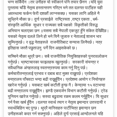
भन्न सकिँदैन ।तर उनीहरु यो स्वीकार्न पनि तयार छैनन ।यदि युवा
पुस्तामा चाँडै नेतृत्व हस्तान्तरण गरिएन भने तत दलगत पार्टीहरु यही
अवस्थामा फर्कन फेरी दशकौं लाग्नसक्छ। यसका लागि अहिले नै
सुध्रिने मौका छ। दुर्गा प्रसाईले राष्ट्रियता ,राष्ट्र एकता , धर्म-
संस्कृति आर्थिक सुधार र राज्यका सबै पक्षकाे विकृतीको विरुद्ध
अभियान चलाएका छन ॥यसमा सबै नेपाली एकजुट हुँने संकेत देखिँदैछ।
यसको नेतृत्व दलले लिने हो भने यिनै जुजारु र नेतालाई शासन भार
सुम्पिनुपर्छ। र वृद्ध नेताहरुले राजनीतिबाट सन्यास लिनैपर्छ। नत्र
इतिहास जस्तै पछुताउनु पर्ने दिन आइसकेको छ।
सच्चिने मौका थुप्रै छन। सबै राजनीतिक नियुक्तिहरुको पुनरावलोकन
गर्नुपर्छ। भ्रष्टाचारका फाइलहरू खुल्नुपर्छ। सरकारी संयन्त्र र
संवैधानिक अंगहरुलाइ स्वतन्त्ररुपमा काम गर्नु दिनु पर्छ।
कर्मचारीतन्त्रलाई प्रभाव र दबाब बाट मुक्त राख्नुपर्छ। प्रदेशका
मन्त्रालय पाँचवटा भन्दा बढी राख्नुहुँदैन। प्रदेशमा आयोग र नियोगहरु
खारेज गर्नुपर्छ । यसबाट खर्च कटौती हुन्छ नै। केन्द्रमा १५ वटाभन्दा
बढी मन्त्रालय राख्नुहुँदैन। झण्डै एकदर्जन विभाग कटौती गर्नुपर्छ। ट्रेड
युनियन खारेज गर्नुपर्छ। सरुवा बढुवामा रकम कलम गर्नुहुँदैन। यि सुधार
गर्न पैसा खर्च हुँदैन ।दलगत स्वार्थ त्याग र नेतृत्व इमान्दार उत्तरदायी र
स्वार्थबिहिन भए पुग्छ। थुप्रै मानिसहरु पार्टीभित्र इमान्दार छन
उनीहरूको कदर गर्न सक्नुपर्छ। अहिले दुर्गा प्रसाई आन्दोलनले यहि