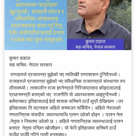
कुमार दाहाल
स​ह स​चिव- नेपाल स​रकार
राणाहरुले प्रजातन्त्र बुझेको भए त्यतिखेरै राणाशासन टुंगिदैनथ्याे।
राजाहरुले प्रजातन्त्र बुझेको भए संवैधानिक राजतन्त्रले संस्थागत रुप
लीसक्थ्यो। तत्कालीन राजा ज्ञानेन्द्रले गिरिजाप्रसाद कोइरालालाई
प्रधानमन्त्री बनाएको भए राजनीति याे अवस्थासम्म आइपुग्दैनथ्याे।
बर्तमानबाट इतिहासलाई हेर्दा शासक सच्चिने ठाउँ थुप्रै देखिन्छन ।तर
इतिहासका ति घटनाहरु अहिले सच्याउन सकिँदैन। अहिले नेपालको
गणतान्त्रिक संसदीय व्यवस्थामाथि प्रश्न उठेको होइन । प्रश्न नेता
,नेतृत्व र नियतमा उठेकाे छ । अहिले गणतान्त्रिक व्यवस्थालाई प्रश्न
बनाएर नेतृत्व पन्छिन खोज्दैछन। यो फेरि इतिहासमा सच्चिने ठाउँ
पाउँदा पाउँदै गरिने गल्ती हुनसक्छ॥