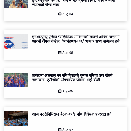
नेपालको गौरव उच्च
Aug-04
एनआरएनए एसिया प्याशिफिक सम्मेलनको तयारी अन्तिम चरणमा-
आरसी दीपक कंडेल, ‘आरोहण२०२६’ भव्य र सभ्य सम्मेलन हुने
Aug-06
छनोटमा असफल भए पनि नेपालले वुमन्स एसिया कप खेल्ने
सम्भावना, एसीसीको औपचारिक घोषणा अझै बाँकी
Aug-05
आज प्रतिनिधिसभा बैठक बस्दै, पाँच विधेयक प्रस्तुत हुने
Aug-07