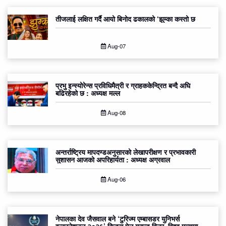
तीजलाई लक्षित गर्दै आयो बिनोद ढकालको ‘झुम्का कस्तो छ
Aug-07
प्रभु इन्स्योरेन्स प्रविधिमैत्री र ग्राहककेन्द्रित बन्दै अघि
बढिरहेको छ : अध्यक्ष मल्ल
Aug-08
अन्तर्राष्ट्रिय मापदण्डअनुसारको लेखापरीक्षण र प्रभावकारी
सुशासन आजको अपरिहार्यता : अध्यक्ष अग्रवाल
Aug-06
नेपालका देव जैसवाल बने ‘टुरिज्म एम्बासडर युनिभर्स
इन्टरनेशनल २०२६’ किड्स मेल ग्रान्ड विनर, विश्व मञ्चमा