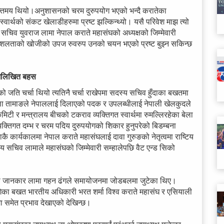
्तमय थियो।अनुशासनको चरम दुरुपयोग भएको भन्दै करातेका
त स्वार्थको संकट खेलाडीहरुमा प्रष्ट झल्किन्थ्यो। यसै परिवेश माझ त्यो
य सचिव युवराज लामा नेपाल कराते महासंघको अध्यक्षको जिम्मेवारी
ौेशलताको खोजीको उपज रुवरुप उनको चयन भएको प्रष्ट बुझ्न सकिन्छ
 अलिखित बहस
ति चर्चा थियो त्यतिनै चर्चा राखेपमा सदस्य सचिव हुँदाका बखतमा
मला तामाङले नेपाललाई दिलाएको पदक र उपलब्धीलाई नेपाली खेलकुदले
मिटी र मन्त्रालय बीचको टकराव व्यक्तिगत स्वार्थमा रुमल्लिरहेका बेला
्यक्तिगत दम्भ र चरम पदिय दुरुपयोगको शिकार हुनुपरेको बिडम्बना
ार्यकालमा नेपाल कराते महासंघलाई दावा गुरुङको नेतृत्वमा राष्टिय
स्य सचिव लामाले महासंघको जिम्मेवारी सम्हालेपछि वैट एन्ड सिको
ाका जानकार लामा गहन ढंगले समायोजनमा जोडबलमा जुटेका थिए।
पुगेका बखत भारतीय अधिकारी भरत शर्मा विश्व कराते महासंघ र एसियाली
ा समेत प्रभाव देखाएको देखिन्छ।