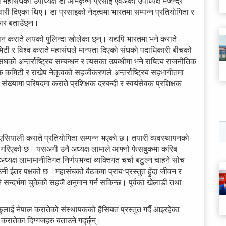
हासंघका उपाध्यक्ष डा ओमकृष्ण प्रसाईं एवंअर्का उपाध्यक्ष मजेन्द्र
वारी दिएका थिए। डा प्रसाइको नेतृत्वमा भारतमा सम्पन्न प्रतियोगिता र
ार बताउँछ्न।
मान कराते लयको पुलिन्दा खोलेका छ्न्। यद्यपि भारतमा भने कराते
र विश्व कराते महासंघले मान्यता दिएको संघको पदाधिकारी बीचको
को अन्तर्राष्ट्रिय सम्बन्धन र त्यसका उपब्धीमा भने राष्टिय राजनीतिक
मिटी र राखेप नेतृत्वको सहजीकरणले अन्तर्राष्ट्रिय सहभागीतमा
ी संख्यामा परिषदमा कराते प्रशिक्षक दरबन्दी र स्वयंसेवक प्रशिक्षक
 एसियाली कराते प्रतियोगिता सम्पन्न भएको छ। तयारी व्यवस्थापनको
ा गरिएको छ। यसअगी उनै अध्यक्ष लामाले आफ्नो फेसबुकमा करिब
ध्यक्ष लामामानीतिगत निर्णयभन्दा व्यक्तिगत चर्चा बटुल्न चाहने सोच
ी ईतर पक्षको छ ।महासंघको बैठकमा प्रायःप्रस्तुत हुँदा जीवन र
ुने सन्दर्भमा चुकेको सहजै अनुमान गर्न सकिन्छ। पुर्वका खेलाडी तथा
लाई नेपाल करातेको संस्थापकको हैसियत प्रस्तुत गर्दै आइरहेका
रातेका दिग्गजहरु बताउने गर्द्छ्न्।