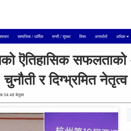
माचार
सामाजिक / धार्मिक
शन्ती / सुरक्षा
विश्व
अन्तर्वार्ता
अधिक
ेलको ऎतिहासिक सफलताको अन
चुनौती र दिग्भ्रमित नेतृत्व
 04:48 बेलुका