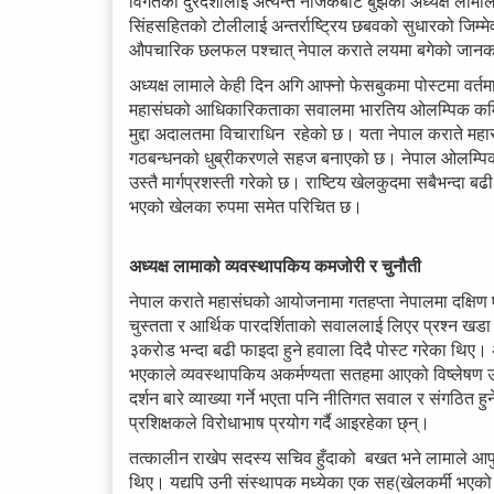
विगतको दुरदशालाई अत्यन्तै नजिकबाट बुझेका अध्यक्ष लामाले म
सिंहसहितको टोलीलाई अन्तर्राष्ट्रिय छबवको सुधारको जिम्मे
औपचारिक छलफल पश्चात् नेपाल कराते लयमा बगेको जानक
अध्यक्ष लामाले केही दिन अगि आफ्नो फेसबुकमा पोस्टमा वर्त
महासंघको आधिकारिकताका सवालमा भारतिय ओलम्पिक कमिटी 
मुद्दा अदालतमा विचाराधिन रहेको छ। यता नेपाल कराते महासंघ
गठबन्धनको धुब्रीकरणले सहज बनाएको छ। नेपाल ओलम्पिक क
उस्तै मार्गप्रशस्ती गरेको छ। राष्टिय खेलकुदमा सबैभन्दा बढ
भएको खेलका रुपमा समेत परिचित छ।
अध्यक्ष लामाको व्यवस्थापकिय कमजोरी र चुनौती
नेपाल कराते महासंघको आयोजनामा गतहप्ता नेपालमा दक्षिण
चुस्तता र आर्थिक पारदर्शिताको सवाललाई लिएर प्रश्न खड
३करोड भन्दा बढी फाइदा हुने हवाला दिदै पोस्ट गरेका थिए। अ
भएकाले व्यवस्थापकिय अकर्मण्यता सतहमा आएको विष्लेषण उन
दर्शन बारे व्याख्या गर्ने भएता पनि नीतिगत सवाल र संगठित ह
प्रशिक्षकले विरोधाभाष प्रयोग गर्दै आइरहेका छ्न्।
तत्कालीन राखेप सदस्य सचिव हुँदाको बखत भने लामाले आफु
थिए। यद्यपि उनी संस्थापक मध्येका एक सह(खेलकर्मी भएको क