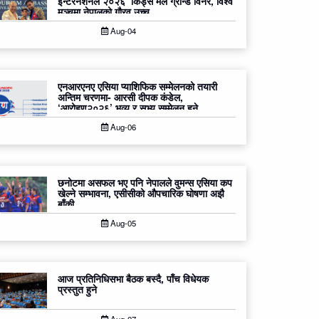
इन्टरनेशनल २०२६’ किड्स मेल ग्रान्ड विनर, विश्व
मञ्चमा नेपालको गौरव उच्च
Aug-04
एनआरएनए एसिया प्याशिफिक सम्मेलनको तयारी
अन्तिम चरणमा- आरसी दीपक कंडेल,
‘आरोहण२०२६’ भव्य र सभ्य सम्मेलन हुने
Aug-06
छनोटमा असफल भए पनि नेपालले वुमन्स एसिया कप
खेल्ने सम्भावना, एसीसीको औपचारिक घोषणा अझै
बाँकी
Aug-05
आज प्रतिनिधिसभा बैठक बस्दै, पाँच विधेयक
प्रस्तुत हुने