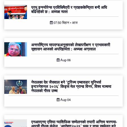
प्रभु इन्स्योरेन्स प्रविधिमैत्री र ग्राहककेन्द्रित बन्दै अघि
बढिरहेको छ : अध्यक्ष मल्ल
07:50 बिहान • आज
अन्तर्राष्ट्रिय मापदण्डअनुसारको लेखापरीक्षण र प्रभावकारी
सुशासन आजको अपरिहार्यता : अध्यक्ष अग्रवाल
Aug-06
नेपालका देव जैसवाल बने ‘टुरिज्म एम्बासडर युनिभर्स
इन्टरनेशनल २०२६’ किड्स मेल ग्रान्ड विनर, विश्व मञ्चमा
नेपालको गौरव उच्च
Aug-04
एनआरएनए एसिया प्याशिफिक सम्मेलनको तयारी अन्तिम चरणमा-
आरसी दीपक कंडेल, ‘आरोहण२०२६’ भव्य र सभ्य सम्मेलन हुने