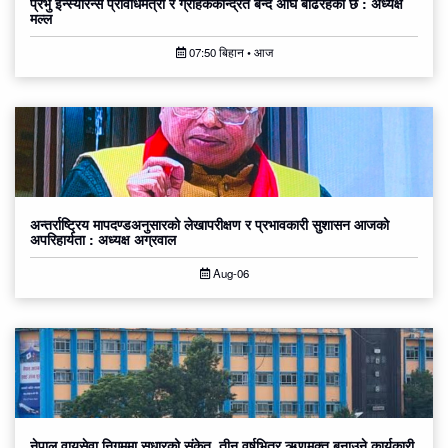
प्रभु इन्स्योरेन्स प्रविधिमैत्री र ग्राहककेन्द्रित बन्दै अघि बढिरहेको छ : अध्यक्ष
मल्ल
07:50 बिहान • आज
अन्तर्राष्ट्रिय मापदण्डअनुसारको लेखापरीक्षण र प्रभावकारी सुशासन आजको
अपरिहार्यता : अध्यक्ष अग्रवाल
Aug-06
नेपाल वायुसेवा निगममा सुधारको संकेत, तीन वर्षभित्र ऋणमुक्त बनाउने कार्यकारी