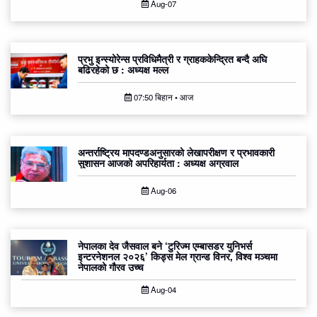
Aug-07
प्रभु इन्स्योरेन्स प्रविधिमैत्री र ग्राहककेन्द्रित बन्दै अघि
बढिरहेको छ : अध्यक्ष मल्ल
07:50 बिहान • आज
अन्तर्राष्ट्रिय मापदण्डअनुसारको लेखापरीक्षण र प्रभावकारी
सुशासन आजको अपरिहार्यता : अध्यक्ष अग्रवाल
Aug-06
नेपालका देव जैसवाल बने ‘टुरिज्म एम्बासडर युनिभर्स
इन्टरनेशनल २०२६’ किड्स मेल ग्रान्ड विनर, विश्व मञ्चमा
नेपालको गौरव उच्च
Aug-04