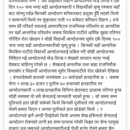
वास्तविकता भन्ने । जव आइतबार विहानै आन्दोलनले मोड लिन्छ र एकै
दिन १०० जना भन्दा बढी आन्दोलनकारी र विद्यार्थीको मृत्यु पश्चात यहाँ
बाट सोच्नु पर्दछ किनकी आन्दोलन शनिवारबाट हलुका हुँदै भएको थियो
र सामान्यनै थियो तर शुक्रवार राती ११ बजेवाट शनिवार विहान ८ वजे
सम्म धेरै परिवर्त यसलाई अन्तराष्ट्रिय राजनितक परिवर्तन वा आन्तरिक
तर यहाँ आन्तरिक परिवर्तन जसमा विपक्षिय पार्टीले धार्मिक युद्दमा परिणत
गरिदिन रोल खेल्छन र सोही विद्यार्थी आन्दोलनमा घुसेर एकै दिनमा १००
जना भन्दा बढी आन्दोलनकारीको मृत्यु हुन्छ । किनकी यहाँ आन्तरिक
विपक्षिय पार्टीले विद्यार्थी आन्दोलनलाई लक्षित गरी सोही आन्दोलनमा
मिश्रित भई आन्दोलनले मोड लिन्छ र शेखको सरकार मात्र नभई
देशबाट बाहिरनु परेको छ । शेखलाई आन्तरीक तथा बाह्य राजनितीक
हस्तक्षेप र विद्यार्थी आन्दोलनमा घुसेर विपक्षपाटीले रोल खेलेको देखिन्छ
। बंगलादेशको हालको जनसंख्या २० करोडको हारहारीमा छ । जसमा
सेना १ लाख ३० हजार र पुलीस ७० हजारको हारहारीमा तर
आन्दोलनकारी ५ लाख हारहारीमा विभिन्न क्षेत्रबाट ढाकामा परिणत हुन्छ
सोही समयमा यो सवै सेनालाई जानकारी भएको हुन्छ । सो समय सम्म
पुलिसले हात छोडी सकेको थियो किनकी पुलीसले त्यो आन्दोलनलाई
रोक्ने क्षमता थिएन र अन्तत पुलीसले हात छोडेको थियो । र
आन्दोलनले झनै अग्री लिईसेको थियो अन्तमा शेख हसिनाले सेनालाई
आन्दोलन रोक्नको लागी हद सम्म प्रयास गरेकी थिइत तर सेना प्रमुख
वाकार उज जमानले आन्दोलनकारीलाई गोली हानेर रोक्ने क्षमता छैन