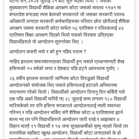
घटना सन् २०२४ जुलाई २१ बाट सुरु भएको थियो । जसको
मुख्यकारण विद्यार्थी शैक्षिक आरक्षण कोटा जसको मतलव १९७१ मा
बंगलादेश बनाउदा त्यस बेलाको सरकारले जो जसका सरकारी पदस्थ
अधिकारी लगाएत सरकारी कर्मचारीहरुका परिवार छोरा छोरीलाई शैशिक
आरक्षण जसमा सरकारी कोटा मार्फत ५६ प्रतिशत र पव्लिकलाई ४४
प्रतिशत शिक्षा आरक्षण दिएको थियो यसको विरुद्दमा उत्रिएका
विद्यार्थीहरुले यो आन्दोलन सुरुगरेका थिए ।
आन्दोलन कसरी भयो र को हुन नहिद स्लाम ?
नाहिद इस्लाम समाजशास्त्रका विद्यार्थी हुन् जसले प्रधानमन्त्री शेख
हसिनाको १५ वर्षको सत्ता र देशबाट पछि हट्ने अवस्थामा पुर्याए ।
२६ वर्षीय इस्लाम सरकारी जागिरमा कोटा विरुद्धको विद्यार्थी
आन्दोलनको संयोजक थिए जसले हसिनालाई हटाउने अभियानमा
रुपान्तरण गरेको थियो। विद्यार्थीको आन्दोलन दिनानु दिन चर्किदै गयो
एक पछि अर्का विद्यार्थी मारिदै गए २८ जुलाई सम्म लगभग १८० विद्यार्थी
मारिसकेको तर पनि हसिना सरकारले आन्दोलनलाई त्यती व्यवस्था
गरिनन् र पछि आन्दोलन चर्किए संगै शैशिक कोटा ७ प्रतिशतमा झार्न
बाध्य भए तर पनि विद्यार्थीहरुले आन्दोलन जारी राखे र आइतबार ४
विहान मात्रै ९१ विद्यार्थी र १४ जना सुरक्षाकर्मीको मृत्यु भएको थियो तर
वास्तविक यहाँबाट खुल्छ आन्दोलन, विद्यार्थी कोटा लगाएतको के हो