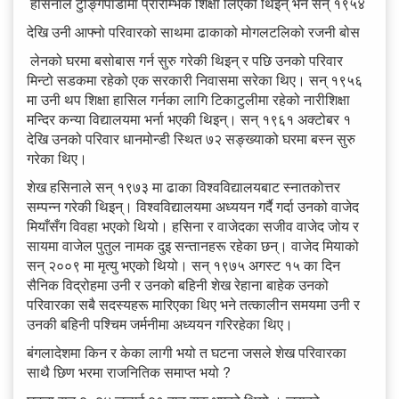
हसिनाले टुङ्गिपाडामा प्रारम्भिक शिक्षा लिएकी थिइन् भने सन् १९५४
देखि उनी आफ्नो परिवारको साथमा ढाकाको मोगलटलिको रजनी बोस
लेनको घरमा बसोबास गर्न सुरु गरेकी थिइन् र पछि उनको परिवार
मिन्टो सडकमा रहेको एक सरकारी निवासमा सरेका थिए। सन् १९५६
मा उनी थप शिक्षा हासिल गर्नका लागि टिकाटुलीमा रहेको नारीशिक्षा
मन्दिर कन्या विद्यालयमा भर्ना भएकी थिइन्। सन् १९६१ अक्टोबर १
देखि उनको परिवार धानमोन्डी स्थित ७२ सङ्ख्याको घरमा बस्न सुरु
गरेका थिए।
शेख हसिनाले सन् १९७३ मा ढाका विश्वविद्यालयबाट स्नातकोत्तर
सम्पन्न गरेकी थिइन्। विश्वविद्यालयमा अध्ययन गर्दै गर्दा उनको वाजेद
मियाँसँग विवहा भएको थियो। हसिना र वाजेदका सजीव वाजेद जोय र
सायमा वाजेल पुतुल नामक दुइ सन्तानहरू रहेका छन्। वाजेद मियाको
सन् २००९ मा मृत्यु भएको थियो। सन् १९७५ अगस्ट १५ का दिन
सैनिक विद्रोहमा उनी र उनको बहिनी शेख रेहाना बाहेक उनको
परिवारका सबै सदस्यहरू मारिएका थिए भने तत्कालीन समयमा उनी र
उनकी बहिनी पश्चिम जर्मनीमा अध्ययन गरिरहेका थिए।
बंगलादेशमा किन र केका लागी भयो त घटना जसले शेख परिवारका
साथै छिण भरमा राजनितिक समाप्त भयो ?