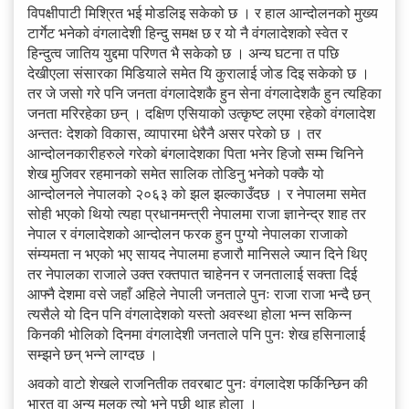
विपक्षीपाटी मिश्रित भई मोडलिइ सकेको छ । र हाल आन्दोलनको मुख्य
टार्गेट भनेको वंगलादेशी हिन्दु समक्ष छ र यो नै वंगलादेशको स्वेत र
हिन्दुत्व जातिय युद्दमा परिणत भै सकेको छ । अन्य घटना त पछि
देखीएला संसारका मिडियाले समेत यि कुरालाई जोड दिइ सकेको छ ।
तर जे जसो गरे पनि जनता वंगलादेशकै हुन सेना वंगलादेशकै हुन त्यहिका
जनता मरिरहेका छन् । दक्षिण एसियाको उत्कृष्ट लएमा रहेको वंगलादेश
अन्ततः देशको विकास, व्यापारमा धेरैनै असर परेको छ । तर
आन्दोलनकारीहरुले गरेको बंगलादेशका पिता भनेर हिजो सम्म चिनिने
शेख मुजिवर रहमानको समेत सालिक तोडिनु भनेको पक्कै यो
आन्दोलनले नेपालको २०६३ को झल झल्काउँदछ । र नेपालमा समेत
सोही भएको थियो त्यहा प्रधानमन्त्री नेपालमा राजा ज्ञानेन्द्र शाह तर
नेपाल र वंगलादेशको आन्दोलन फरक हुन पुग्यो नेपालका राजाको
संम्यमता न भएको भए सायद नेपालमा हजारौ मानिसले ज्यान दिने थिए
तर नेपालका राजाले उक्त रक्तपात चाहेनन र जनतालाई सक्ता दिई
आफ्नै देशमा वसे जहाँ अहिले नेपाली जनताले पुनः राजा राजा भन्दै छन्
त्यसैले यो दिन पनि वंगलादेशको यस्तो अवस्था होला भन्न सकिन्न
किनकी भोलिको दिनमा वंगलादेशी जनताले पनि पुनः शेख हसिनालाई
सम्झने छन् भन्ने लाग्दछ ।
अवको वाटो शेखले राजनितीक तवरबाट पुनः वंगलादेश फर्किन्छिन की
भारत वा अन्य मुलुक त्यो भने पछी थाह होला ।