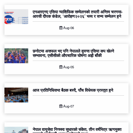
एनआरएनए एसिया प्याशिफिक सम्मेलनको तयारी अन्तिम चरणमा-
आरसी दीपक कंडेल, ‘आरोहण२०२६’ भव्य र सभ्य सम्मेलन हुने
Aug-06
छनोटमा असफल भए पनि नेपालले वुमन्स एसिया कप खेल्ने
सम्भावना, एसीसीको औपचारिक घोषणा अझै बाँकी
Aug-05
आज प्रतिनिधिसभा बैठक बस्दै, पाँच विधेयक प्रस्तुत हुने
Aug-07
नेपाल वायुसेवा निगममा सुधारको संकेत, तीन वर्षभित्र ऋणमुक्त