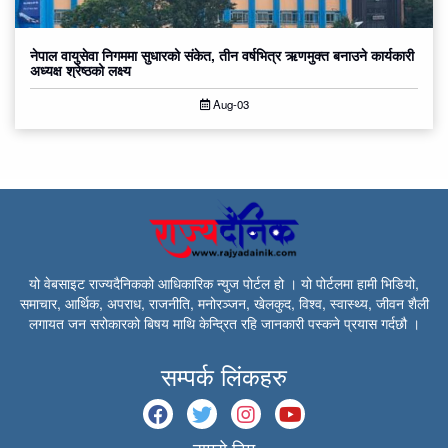
नेपाल वायुसेवा निगममा सुधारको संकेत, तीन वर्षभित्र ऋणमुक्त बनाउने कार्यकारी
अध्यक्ष श्रेष्ठको लक्ष्य
Aug-03
यो वेबसाइट राज्यदैनिकको आधिकारिक न्युज पोर्टल हो । यो पोर्टलमा हामी भिडियो,
समाचार, आर्थिक, अपराध, राजनीति, मनोरञ्जन, खेलकुद, विश्व, स्वास्थ्य, जीवन शैली
लगायत जन सरोकारको बिषय माथि केन्द्रित रहि जानकारी पस्कने प्रयास गर्दछौ ।
सम्पर्क लिंकहरु