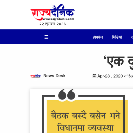
२२ श्रावण २०८३
होमपेज
भिडियो
स
‘एक द
News Desk
Apr-28 , 2020 तारिख 