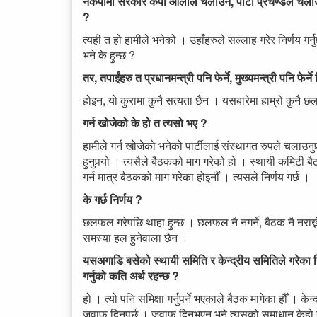
नेकपामा सरकार केपी ओलीले चलाउने, पार्टी प्रचण्डले चलाउ
?
त्यही त हो हामीले भनेको । उहाँहरुले सल्लाह गरेर निर्णय गर
भने के हुन्छ ?
तर, तपाईंहरु त प्रधानमन्त्री पनि फेर्ने, मुख्यमन्त्री पनि फेर्न
होइन, यो कुरामा कुनै सत्यता छैन । यसबारेमा हाम्रो कुनै
गर्न खोजेको के हो त त्यसो भए ?
हामीले गर्न खोजेको भनेको पार्टीलाई संस्थागत रुपले चलाउनुप
हुनुपर्‍यो । त्यसैले बैठकको माग गरेको हो । स्थायी कमिटी 
गर्न मात्र बैठकको माग गरेका होइनौँ । त्यसले निर्णय गर्छ ।
के गर्छ निर्णय ?
छलफल गरेपछि थाहा हुन्छ । छलफल नै नगर्ने, बैठक नै नराख्ने
समस्या हल हुनेवाला छैन ।
यसअगाडि बसेको स्थायी समिति र केन्द्रीय समितिले गरेका नि
गर्नुको कति अर्थ रहन्छ ?
हो । त्यो पनि समिक्षा गर्नुपर्ने भएकाले बैठक मागेका हौँ । क
जवाफ दिनुपर्छ । जवाफ दिनुभएन भने त्यसको समाधान केहो खोज्न