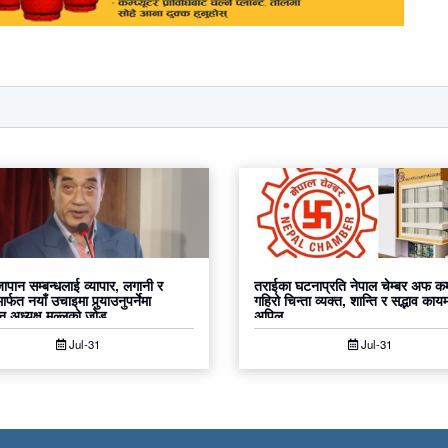
ापान सम्बन्धलाई व्यापार, लगानी र
तराईका घटनाप्रति नेपाल चेम्बर अफ कम
ार्फत नयाँ उचाइमा पुर्‍याउनुपर्नेमा
गहिरो चिन्ता व्यक्त, शान्ति र सद्भाव कायम
ान अध्यक्ष मल्लको जोड
अपिल
Jul-31
Jul-31