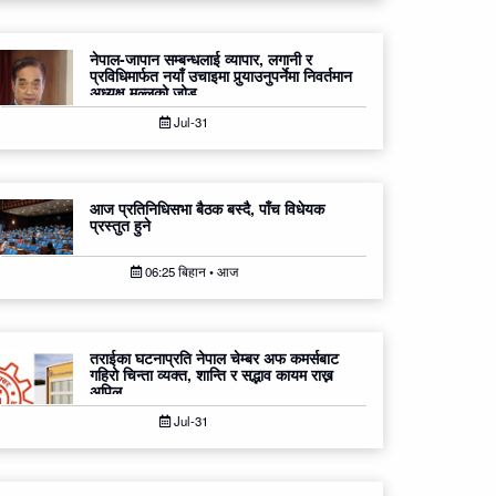
नेपाल-जापान सम्बन्धलाई व्यापार, लगानी र
प्रविधिमार्फत नयाँ उचाइमा पुर्‍याउनुपर्नेमा निवर्तमान
अध्यक्ष मल्लको जोड
Jul-31
आज प्रतिनिधिसभा बैठक बस्दै, पाँच विधेयक
प्रस्तुत हुने
06:25 बिहान • आज
तराईका घटनाप्रति नेपाल चेम्बर अफ कमर्सबाट
गहिरो चिन्ता व्यक्त, शान्ति र सद्भाव कायम राख्न
अपिल
Jul-31