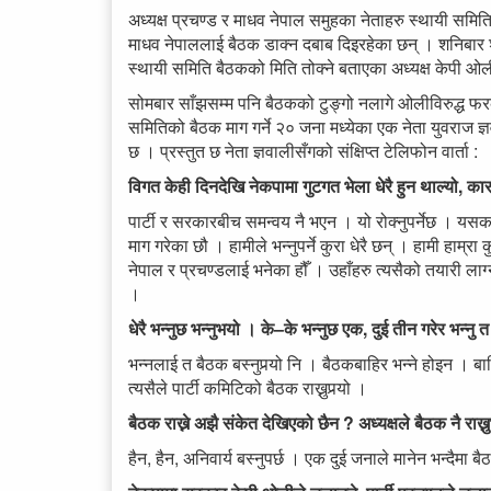
अध्यक्ष प्रचण्ड र माधव नेपाल समुहका नेताहरु स्थायी समिति
माधव नेपाललाई बैठक डाक्न दबाब दिइरहेका छन् । शनिबा
स्थायी समिति बैठकको मिति तोक्ने बताएका अध्यक्ष केपी
सोमबार साँझसम्म पनि बैठकको टुङ्गो नलागे ओलीविरुद्ध फर
समितिको बैठक माग गर्ने २० जना मध्येका एक नेता युवराज ज्
छ । प्रस्तुत छ नेता ज्ञवालीसँगको संक्षिप्त टेलिफोन वार्ता :
विगत केही दिनदेखि नेकपामा गुटगत भेला धेरै हुन थाल्यो, का
पार्टी र सरकारबीच समन्वय नै भएन । यो रोक्नुपर्नेछ । यस
माग गरेका छौ । हामीले भन्नुपर्ने कुरा धेरै छन् । हामी हा
नेपाल र प्रचण्डलाई भनेका हौँ । उहाँहरु त्यसैको तयारी लाग्
।
धेरै भन्नुछ भन्नुभयो । के–के भन्नुछ एक, दुई तीन गरेर भन्नु 
भन्नलाई त बैठक बस्नुपर्‍यो नि । बैठकबाहिर भन्ने होइन । बा
त्यसैले पार्टी कमिटिको बैठक राख्नुपर्‍यो ।
बैठक राख्ने अझै संकेत देखिएको छैन ? अध्यक्षले बैठक नै राख्नु
हैन, हैन, अनिवार्य बस्नुपर्छ । एक दुई जनाले मानेन भन्दैमा 