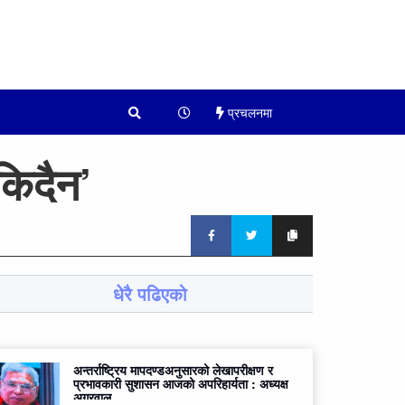
प्रचलनमा
किदैन’
धेरै पढिएको
अन्तर्राष्ट्रिय मापदण्डअनुसारको लेखापरीक्षण र
प्रभावकारी सुशासन आजको अपरिहार्यता : अध्यक्ष
अग्रवाल