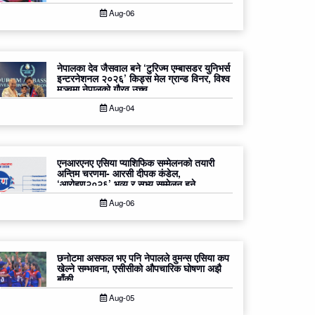
Aug-06
नेपालका देव जैसवाल बने ‘टुरिज्म एम्बासडर युनिभर्स
इन्टरनेशनल २०२६’ किड्स मेल ग्रान्ड विनर, विश्व
मञ्चमा नेपालको गौरव उच्च
Aug-04
एनआरएनए एसिया प्याशिफिक सम्मेलनको तयारी
अन्तिम चरणमा- आरसी दीपक कंडेल,
‘आरोहण२०२६’ भव्य र सभ्य सम्मेलन हुने
Aug-06
छनोटमा असफल भए पनि नेपालले वुमन्स एसिया कप
खेल्ने सम्भावना, एसीसीको औपचारिक घोषणा अझै
बाँकी
Aug-05